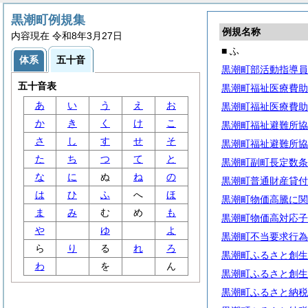
黒潮町例規集
例規名称
内容現在 令和8年3月27日
■ ふ
体系
五十音
黒潮町部活動指導員
五十音表
黒潮町福祉医療費助
あ
い
う
え
お
黒潮町福祉医療費助
か
き
く
け
こ
黒潮町福祉避難所協
さ
し
す
せ
そ
黒潮町福祉避難所協
た
ち
つ
て
と
黒潮町副町長定数条
な
に
ぬ
ね
の
黒潮町普通財産貸付
は
ひ
ふ
へ
ほ
黒潮町物価高騰に関
ま
み
む
め
も
黒潮町物価高対応子
や
ゆ
よ
黒潮町不当要求行為
ら
り
る
れ
ろ
黒潮町ふるさと創生
わ
を
ん
黒潮町ふるさと創生
黒潮町ふるさと納税