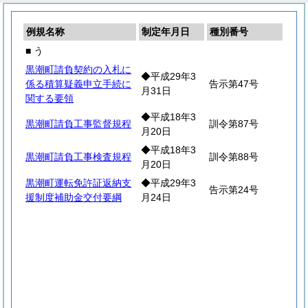
例規名称
制定年月日
種別番号
■ う
黒潮町請負契約の入札に
◆平成29年3
係る積算疑義申立手続に
告示第47号
月31日
関する要領
◆平成18年3
黒潮町請負工事監督規程
訓令第87号
月20日
◆平成18年3
黒潮町請負工事検査規程
訓令第88号
月20日
黒潮町運転免許証返納支
◆平成29年3
告示第24号
援制度補助金交付要綱
月24日