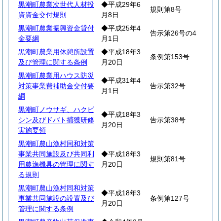
黒潮町農業次世代人材投
◆平成29年6
規則第8号
資資金交付規則
月8日
黒潮町農業振興資金貸付
◆平成25年4
告示第26号の4
金要綱
月1日
黒潮町農業用休憩所設置
◆平成18年3
条例第153号
及び管理に関する条例
月20日
黒潮町農業用ハウス防災
◆平成31年4
対策事業費補助金交付要
告示第32号
月1日
綱
黒潮町ノウサギ、ハクビ
◆平成18年3
シン及びドバト捕獲研修
告示第38号
月20日
実施要領
黒潮町農山漁村同和対策
事業共同施設及び共同利
◆平成18年3
規則第81号
用農漁機具の管理に関す
月20日
る規則
黒潮町農山漁村同和対策
◆平成18年3
事業共同施設の設置及び
条例第127号
月20日
管理に関する条例