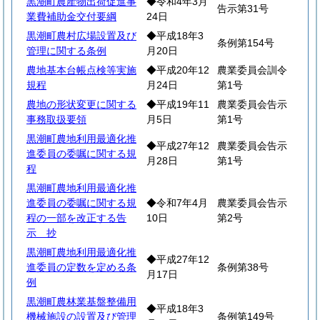
黒潮町農産物出荷促進事
◆令和4年3月
告示第31号
業費補助金交付要綱
24日
黒潮町農村広場設置及び
◆平成18年3
条例第154号
管理に関する条例
月20日
農地基本台帳点検等実施
◆平成20年12
農業委員会訓令
規程
月24日
第1号
農地の形状変更に関する
◆平成19年11
農業委員会告示
事務取扱要領
月5日
第1号
黒潮町農地利用最適化推
◆平成27年12
農業委員会告示
進委員の委嘱に関する規
月28日
第1号
程
黒潮町農地利用最適化推
進委員の委嘱に関する規
◆令和7年4月
農業委員会告示
程の一部を改正する告
10日
第2号
示 抄
黒潮町農地利用最適化推
◆平成27年12
進委員の定数を定める条
条例第38号
月17日
例
黒潮町農林業基盤整備用
◆平成18年3
機械施設の設置及び管理
条例第149号