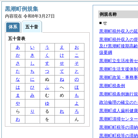
黒潮町例規集
例規名称
内容現在 令和8年3月27日
■ せ
体系
五十音
黒潮町税外収入の延
五十音表
黒潮町税外収入の督
及び黒潮町後期高齢
あ
い
う
え
お
扱要綱
か
き
く
け
こ
黒潮町立生活改善セ
さ
し
す
せ
そ
黒潮町生活支援体制
た
ち
つ
て
と
黒潮町政策・事務事
な
に
ぬ
ね
の
黒潮町税条例
は
ひ
ふ
へ
ほ
黒潮町税条例施行規
ま
み
む
め
も
政治倫理の確立のた
や
ゆ
よ
黒潮町成人歯科健康
ら
り
る
れ
ろ
黒潮町清掃センター
わ
を
ん
黒潮町町税等の滞納
黒潮町町税等の滞納