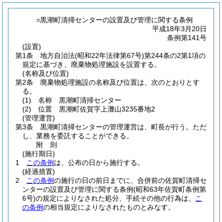
○黒潮町清掃センターの設置及び管理に関する条例
平成18年3月20日
条例第141号
(設置)
第1条
地方自治法
(昭和22年法律第67号)
第244条の2第1項の
規定に基づき、廃棄物処理施設を設置する。
(名称及び位置)
第2条
廃棄物処理施設の名称及び位置は、次のとおりとす
る。
(1)
名称 黒潮町清掃センター
(2)
位置 黒潮町佐賀字上灘山3235番地2
(管理運営)
第3条
黒潮町清掃センターの管理運営は、町長が行う。
ただ
し、業務を委託することができる。
附
則
(施行期日)
1
この条例
は、公布の日から施行する。
(経過措置)
2
この条例
の施行の日の前日までに、合併前の佐賀町清掃セ
ンターの設置及び管理に関する条例
(昭和63年佐賀町条例第
6号)
の規定によりなされた処分、手続その他の行為は、
こ
の条例
の相当規定によりなされたものとみなす。