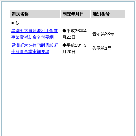
例規名称
制定年月日
種別番号
■ も
黒潮町木質資源利用促進
◆平成26年4
告示第33号
事業費補助金交付要綱
月22日
黒潮町木造住宅耐震診断
◆平成18年3
告示第1号
士派遣事業実施要綱
月20日