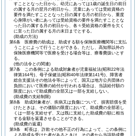
すこととなった日から、幼児にあっては1歳の誕生日の前日
の属する月の翌月の初日から、児童にあっては受給資格の
要件を満たすこととなった日の属する月の初日から、重度
心身障がい者にあっては受給資格の要件を満たすこととな
った日の属する月の初日から、各々受給資格の要件を欠く
に至った日の属する月の末日までとする。
(助成の方法)
第6条
医療費の助成は、助成する額を保険医療機関等に支払
うことによって行うことができる。
ただし、高知県以外の
保険医療機関等で医療を受ける場合等は、療養費扱いとす
る。
(他の法令との関連)
第7条
この条例による助成対象者が児童福祉法
(昭和22年法
律第164号)
、母子保健法
(昭和40年法律第141号)
、障害者
総合支援法その他法令等によって、国又は地方公共団体の
負担において医療の給付が行われる場合は、当該給付額の
限度において助成費の全部又は一部を支給しない。
(助成費の支給制限)
第8条
助成対象者が、疾病又は負傷について、損害賠償を受
けたときは、その価額の限度において、助成費の全部若し
くは一部を支給せず、又は既に支給した助成費の額に相当
する金額を返還させることができる。
(助成費の返還)
第9条
町長は、詐欺その他不正の行為によって、この条例に
よる助成を受けた者があるときは、その者から当該助成費