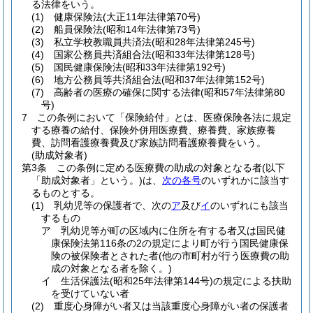
る法律をいう。
(1)
健康保険法
(大正11年法律第70号)
(2)
船員保険法
(昭和14年法律第73号)
(3)
私立学校教職員共済法
(昭和28年法律第245号)
(4)
国家公務員共済組合法
(昭和33年法律第128号)
(5)
国民健康保険法
(昭和33年法律第192号)
(6)
地方公務員等共済組合法
(昭和37年法律第152号)
(7)
高齢者の医療の確保に関する法律
(昭和57年法律第80
号)
7
この条例において「保険給付」とは、医療保険各法に規定
する療養の給付、保険外併用医療費、療養費、家族療養
費、訪問看護療養費及び家族訪問看護療養費をいう。
(助成対象者)
第3条
この条例に定める医療費の助成の対象となる者
(以下
「助成対象者」という。)
は、
次の各号
のいずれかに該当す
るものとする。
(1)
乳幼児等の保護者で、次の
ア
及び
イ
のいずれにも該当
するもの
ア
乳幼児等が町の区域内に住所を有する者又は国民健
康保険法第116条の2の規定により町が行う国民健康保
険の被保険者とされた者
(他の市町村が行う医療費の助
成の対象となる者を除く。)
イ
生活保護法
(昭和25年法律第144号)
の規定による扶助
を受けていない者
(2)
重度心身障がい者又は当該重度心身障がい者の保護者