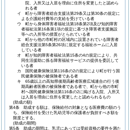
院、入所又は入居を理由に住所を変更したと認めら
れる者
イ
町から障害者総合支援法第29条又は第30条の規定に
よる介護給付費等の支給を受けている者
ウ
町から身体障害者福祉法第18条第2項及び知的障害
者福祉法第16条第1項の規定に基づき障害者支援施設
等への入所等の措置がとられている者
エ
町から他の市町村の区域内に設置されている障害者
総合支援法第5条第26項に規定する福祉ホームに入居
している者
オ
町が知的障害者福祉法第15条の4の規定により、共
同生活援助に係る障害福祉サービスの提供を委託して
いる者
カ
国民健康保険法第116条の2の規定により町が行う国
民健康保険の被保険者である者
キ
65歳以上の高知県後期高齢者医療広域連合の行う後
期高齢者医療の被保険者である者で、町から他の市町
村へ国民健康保険法第116条の2に掲げる入院、入所又
は入居を理由に住所を変更したと認められるもの
(助成の額)
第4条
助成する額は、保険給付の対象となる医療費の額のう
ち、保険給付を受けた乳幼児等の保護者が負担すべき額を
限度とする。
(助成の期間)
第5条
助成の期間は、乳児にあっては受給資格の要件を満た