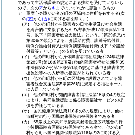
であって生活保護法の規定による扶助を受けていないも
ので、次の
ア
から
キ
までのいずれかに該当するもの
ア
重度心身障がい者が町の区域内に住所を有する者
(次
の
(ア)
から
(カ)
に掲げる者を除く。)
(ア)
他の市町村から障害者の日常生活及び社会生活
を総合的に支援するための法律
(平成17年法律第123
号。以下「障害者総合支援法」という。)
第29条又は
第30条の規定による、介護給付費、訓練等給付費、
特例介護給付費又は特例訓練等給付費
(以下「介護給
付費等」という。)
の支給を受けている者
(イ)
他の市町村から身体障害者福祉法
(昭和24年法律
第283号)
第18条第2項及び知的障害者福祉法
(昭和35
年法律第37号)
第16条第1項の規定に基づき障害者支
援施設等への入所等の措置がとられている者
(ウ)
他の市町村から町の区域内に設置されている障
害者総合支援法第5条第26項に規定する福祉ホーム
に入居している者
(エ)
他の市町村が知的障害者福祉法第15条の4の規定
により、共同生活援助に係る障害福祉サービスの提
供を委託している者
(オ)
国民健康保険法第116条の2の規定により、他の
市町村の行う国民健康保険の被保険者である者
(カ)
65歳以上の高知県後期高齢者医療広域連合の行
う後期高齢者医療の被保険者である者で、他の市町
村から町へ国民健康保険法第116条の2に掲げる入