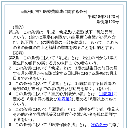
○黒潮町福祉医療費助成に関する条例
平成18年3月20日
条例第120号
(目的)
第1条
この条例は、乳児、幼児及び児童
(以下「乳幼児等」
という。)
並びに重度心身障がい者
(重度心身障がい児を含
む。以下同じ。)
の医療費の一部を助成し、もって、これら
の者の保健の向上と福祉の増進を図ることを目的とする。
(定義)
第2条
この条例において「乳児」とは、出生の日から1歳の
誕生日の前日の属する月の末日までの者をいう。
2
この条例において「幼児」とは、1歳の誕生日の前日の属
する月の翌月から6歳に達する日以降における最初の3月末
日までの者をいう。
3
この条例において「児童」とは、18歳に達する日以降の
最初の3月末日までの者
(乳児及び幼児を除く。)
をいう。
4
この条例において「重度心身障がい者」とは、
別表第1
に
定める18歳未満の者及び
別表第2
に定める18歳以上のもの
をいう。
5
この条例において「保護者」とは、親権を行う者、後見人
その他の者で乳幼児等又は重度心身障がい者を現に監護す
る者をいう。
6
この条例において「医療保険各法」とは、
次の各号
に掲げ