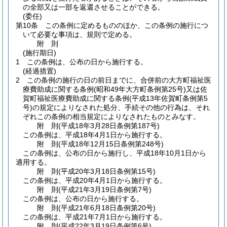
の全部又は一部を返還させることができる。
(委任)
第10条
この条例に定めるもののほか、この条例の施行につ
いて必要な事項は、規則で定める。
附
則
(施行期日)
1
この条例は、公布の日から施行する。
(経過措置)
2
この条例の施行の日の前日までに、合併前の大方町福祉医
療費助成に関する条例
(昭和49年大方町条例第25号)
又は佐
賀町福祉医療費助成に関する条例
(平成13年佐賀町条例第5
号)
の規定によりなされた処分、手続その他の行為は、それ
ぞれこの条例の相当規定によりなされたものとみなす。
附
則
(平成18年3月28日
条例第187号)
この条例は、平成18年4月1日から施行する。
附
則
(平成18年12月15日
条例第248号)
この条例は、公布の日から施行し、平成18年10月1日から
適用する。
附
則
(平成20年3月18日
条例第15号)
この条例は、平成20年4月1日から施行する。
附
則
(平成21年3月19日
条例第7号)
この条例は、公布の日から施行する。
附
則
(平成21年6月18日
条例第20号)
この条例は、平成21年7月1日から施行する。
附
則
(平成22年3月19日
条例第6号)