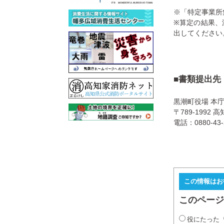
※「特定事業所
※算定の結果、
出してください
■書類提出先
黒潮町役場 本庁
〒789-1992
電話：0880-43-
この情報はお
このページ
役にたった