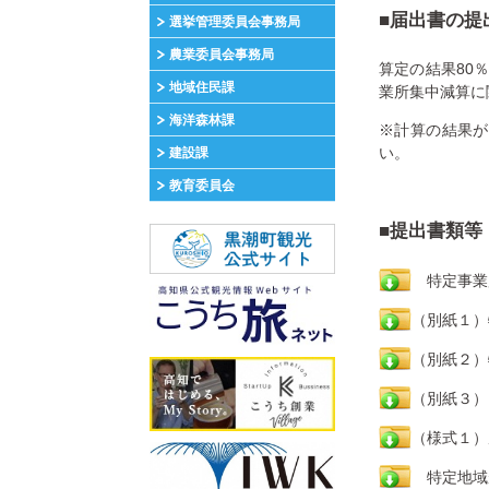
■届出書の提
選挙管理委員会事務局
農業委員会事務局
算定の結果80
地域住民課
業所集中減算に
海洋森林課
※計算の結果が
い。
建設課
教育委員会
■提出書類
特定事業
（別紙１）
（別紙２）
（別紙３）
（様式１）
特定地域が