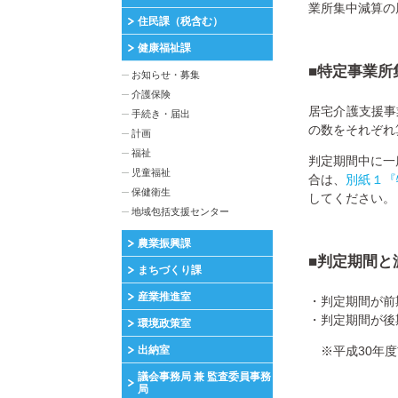
業所集中減算の
住民課（税含む）
健康福祉課
■特定事業所
お知らせ・募集
介護保険
居宅介護支援事
手続き・届出
の数をそれぞれ
計画
福祉
判定期間中に一
児童福祉
合は、
別紙１『
保健衛生
してください。
地域包括支援センター
農業振興課
■判定期間と
まちづくり課
産業推進室
・判定期間が前
・判定期間が後
環境政策室
出納室
※平成30年度
議会事務局 兼 監査委員事務
局