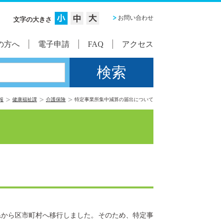
お問い合わせ
文字の大きさ
の方へ
電子申請
FAQ
アクセス
報
健康福祉課
介護保険
特定事業所集中減算の届出について
県から区市町村へ移行しました。そのため、特定事