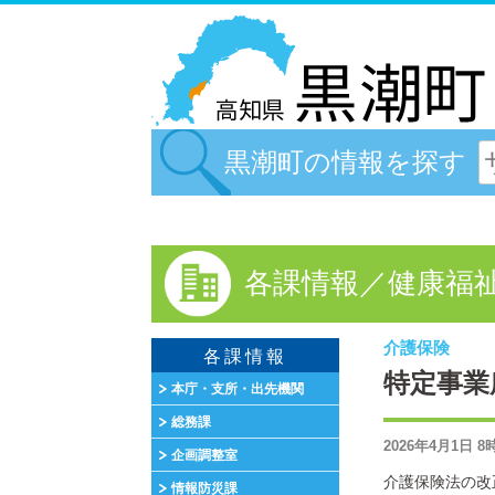
黒潮町の情報を探す
各課情報／健康福
介護保険
各課情報
特定事業
本庁・支所・出先機関
総務課
2026年4月1日 
企画調整室
介護保険法の改
情報防災課