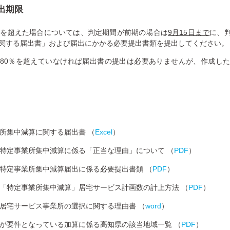
出期限
％を超えた場合については、判定期間が前期の場合は
9月15日まで
に、
関する届出書」および届出にかかる必要提出書類を提出してください。
80％を超えていなければ届出書の提出は必要ありませんが、作成し
等
所集中減算に関する届出書 （
Excel
）
特定事業所集中減算に係る「正当な理由」について （
PDF
）
特定事業所集中減算届出に係る必要提出書類 （
PDF
）
「特定事業所集中減算」居宅サービス計画数の計上方法 （
PDF
）
居宅サービス事業所の選択に関する理由書 （
word
）
要件となっている加算に係る高知県の該当地域一覧 （
PDF
）