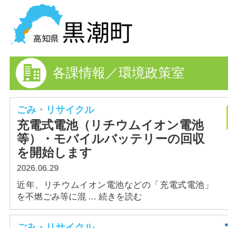
黒潮町の情報を探す
各課情報／環境政策室
HOME
まちの情報
ごみ・リサイクル
充電式電池（リチウムイオン電池
各課情報
等）・モバイルバッテリーの回収
を開始します
事業者の方へ
2026.06.29
電子申請
近年、リチウムイオン電池などの「充電式電池」
を不燃ごみ等に混 ... 続きを読む
FAQ
ごみ・リサイクル