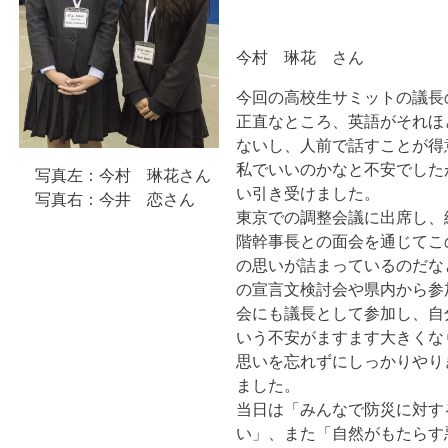
今村 琳花 さん
今回の高校生サミットの議長
正直なところ、英語がそれほ
ないし、人前で話すことが得
私でいいのかなと不安でした
写真左：今村 琳花さん
い引き受けました。
写真右：今井 恋さん
東京での調整会議に出席し、
階幹事長との面会を通じてこ
の思いが詰まっているのだな
の宣言文検討会や県内から参
会にも議長として参加し、自
いう不安がますます大きくな
思いを忘れずにしっかりやり
ました。
当日は「みんなで防災に対す
い」、また「自然がもたらす