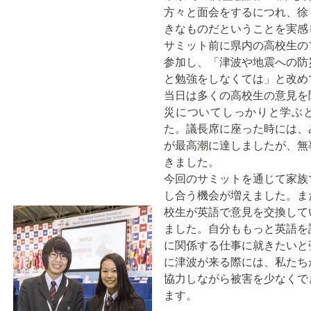
方々と面会をするにつれ、徐
きなものだということを実感
サミット前に県内の高校生の
参加し、「津波や地震への防
と勉強をしなくては」と改め
当日は多くの高校生の意見を
災についてしっかりと学ぶ
た。議長席に座った時には、
が最高潮に達しましたが、無
きました。
今回のサミットを通じて家族
し合う機会が増えました。ま
校生が英語で意見を交換して
ました。自分ももっと英語を
に関係する仕事に就きたいと
に津波が来る際には、私たち
協力しながら被害を少なくで
ます。