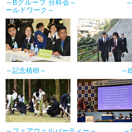
～Bグループ 分科会～
ールドワーク～
～記念植樹～
～
～フェアウェルパーティー～
～