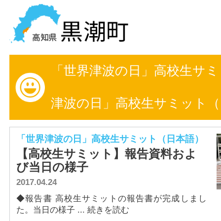
黒潮町の情報を探す
「世界津波の日」高校生サミ
HOME
まちの情報
津波の日」高校生サミット（
各課情報
「世界津波の日」高校生サミット（日本語）
事業者の方へ
【高校生サミット】報告資料およ
び当日の様子
電子申請
2017.04.24
◆報告書 高校生サミットの報告書が完成しまし
FAQ
た。当日の様子 ... 続きを読む