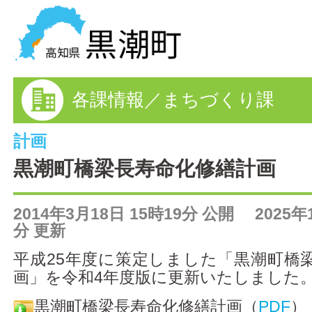
黒潮町の情報を探す
各課情報／まちづくり課
HOME
まちの情報
計画
黒潮町橋梁長寿命化修繕計画
各課情報
2014年3月18日 15時19分 公開 2025年1
事業者の方へ
分 更新
電子申請
平成25年度に策定しました「黒潮町橋
画」を令和4年度版に更新いたしました
FAQ
黒潮町橋梁長寿命化修繕計画（
PDF
）