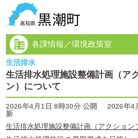
黒潮町の情報を探す
各課情報／環境政策室
HOME
まちの情報
生活排水
生活排水処理施設整備計画（ア
各課情報
ン）について
事業者の方へ
2026年4月1日 8時30分 公開 2026年4
電子申請
新
生活排水処理施設整備計画（アクション
FAQ