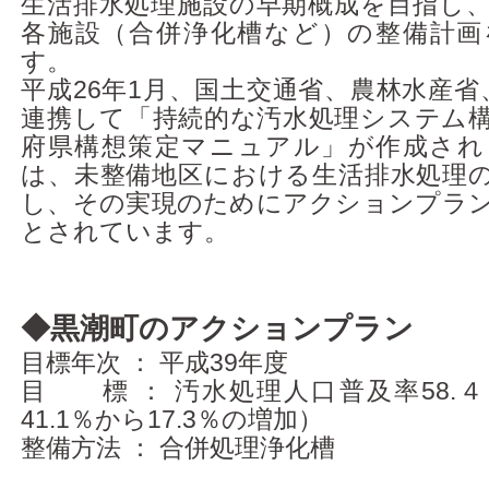
生活排水処理施設の早期概成を目指し、
アクセス
各施設（合併浄化槽など）の整備計画
す。
平成26年1月、国土交通省、農林水産省
連携して「持続的な汚水処理システム
府県構想策定マニュアル」が作成され
は、未整備地区における生活排水処理
し、その実現のためにアクションプラ
とされています。
◆黒潮町のアクションプラン
目標年次 ： 平成39年度
目 標 ： 汚水処理人口普及率58.４
41.1％から17.3％の増加）
整備方法 ： 合併処理浄化槽