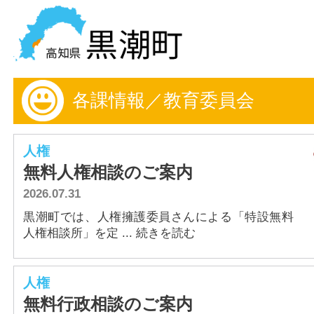
黒潮町の情報を探す
各課情報／教育委員会
HOME
まちの情報
人権
無料人権相談のご案内
各課情報
2026.07.31
事業者の方へ
黒潮町では、人権擁護委員さんによる「特設無料
人権相談所」を定 ... 続きを読む
電子申請
人権
FAQ
無料行政相談のご案内