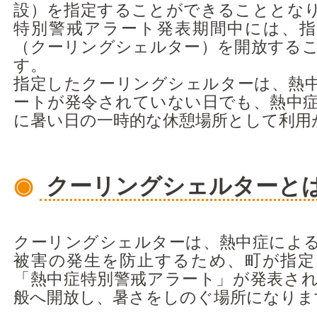
設）を指定することができることとな
アクセス
特別警戒アラート発表期間中には、指
（クーリングシェルター）を開放する
す。
指定したクーリングシェルターは、熱
ートが発令されていない日でも、熱中
に暑い日の一時的な休憩場所として利用
◉
クーリングシェルターと
クーリングシェルターは、熱中症によ
被害の発生を防止するため、町が指定
「熱中症特別警戒アラート」が発表さ
般へ開放し、暑さをしのぐ場所になりま