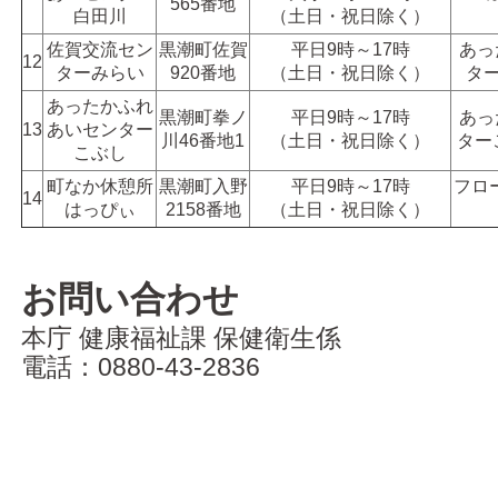
565番地
白田川
（土日・祝日除く）
佐賀交流セン
黒潮町佐賀
平日9時～17時
あっ
12
ターみらい
920番地
（土日・祝日除く）
タ
あったかふれ
黒潮町拳ノ
平日9時～17時
あっ
13
あいセンター
川46番地1
（土日・祝日除く）
ター
こぶし
町なか休憩所
黒潮町入野
平日9時～17時
フロ
14
はっぴぃ
2158番地
（土日・祝日除く）
お問い合わせ
本庁 健康福祉課 保健衛生係
電話：0880-43-2836