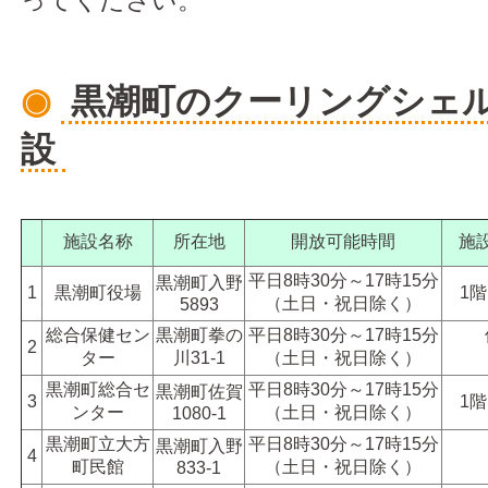
ってください。
◉
黒潮町のクーリングシェ
設
施設名称
所在地
開放可能時間
施
平日8時30分～17時15分
黒潮町入野
1
黒潮町役場
1
（土日・祝日除く）
5893
総合保健セン
黒潮町拳の
平日8時30分～17時15分
2
ター
川31-1
（土日・祝日除く）
黒潮町
総合セ
平日8時30分～17時15分
黒潮町佐賀
3
1
ンター
（土日・祝日除く）
1080-1
黒潮町立大方
平日8時30分～17時15分
黒潮町入野
4
町民館
（土日・祝日除く）
833-1