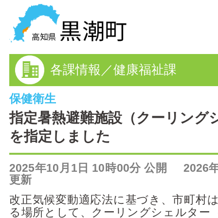
黒潮町の情報を探す
各課情報／健康福祉課
HOME
まちの情報
保健衛生
指定暑熱避難施設（クーリング
各課情報
を指定しました
事業者の方へ
2025年10月1日 10時00分 公開 2026
電子申請
更新
改正気候変動適応法に基づき、市町村
FAQ
る場所として、クーリングシェルター