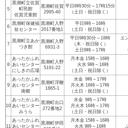
黒潮町立佐賀
平日8時30分～17時15分
黒潮町佐賀
町民館
5
2995-40
（土日・祝日除く）
佐賀児童館
黒潮町保健福
黒潮町入野
平日9時～16時
6
祉センター
2017番地1
（土日・祝日除く）
平日9時30分～18時
エ
黒潮町立あか
黒潮町入野
7
（木・祝日除く）
つき館
6931-3
土日9時～17時
あったかふれ
月木金 15時～16時
黒潮町入野
8
あいセンター
火水 9時～16時
5191-22
にしきの広場
（土日・祝日除く）
あったかふれ
水金 9時～17時
黒潮町浮鞭
9
あいセンター
月火木 16時～17時
1865-1
南郷
（土日・祝日除く）
あったかふれ
水金 9時～17時
黒潮町出口
10
あいセンター
月火木 16時～17時
272番地2
みうら
（土日・祝日除く）
あったかふれ
月木金 15時～16時
黒潮町伊田
11
あいセンター
火水 9時～16時