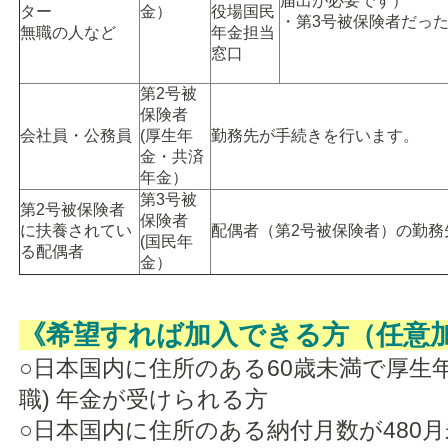
届出が必要です）
ター
金）
役場国民
・第3号被保険者だっ
無職の人など
年金担当
窓口
第2号被
保険者
会社員・公務員
(厚生年
勤務先が手続きを行います。
金・共済
年金）
第3号被
第2号被保険者
保険者
に扶養されてい
配偶者（第2号被保険者）の勤務
(国民年
る配偶者
金）
《希望すれば加入できる方（任意
○日本国内に住所のある60歳未満で厚生
職) 年金が受けられる方
○日本国内に住所のある納付月数が480月