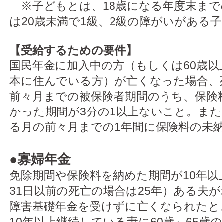
※子どもとは、18歳になる年度末まで
は20歳未満で1級、2級の障がいがある
【受給するための要件】
国民年金に加入中の方（もしくは60歳以
本に住んでいる方）が亡くなった場合、
前々月までの被保険者期間のうち、保険
かった期間が3分の1以上ないこと。ま
る月の前々月までの1年間に保険料の未
●
寡婦年金
免除期間や保険料を納めた期間が10年以上
31日以前の死亡の場合は25年）ある夫
障害基礎年金を受けずに亡くなられたと
10年以上継続している妻に60歳～65歳