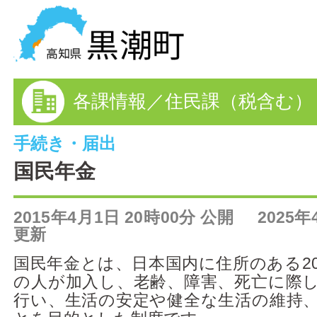
黒潮町の情報を探す
各課情報／住民課（税含む）
HOME
まちの情報
手続き・届出
国民年金
各課情報
2015年4月1日 20時00分 公開 2025年
事業者の方へ
更新
電子申請
国民年金とは、日本国内に住所のある20
の人が加入し、老齢、障害、死亡に際
FAQ
行い、生活の安定や健全な生活の維持