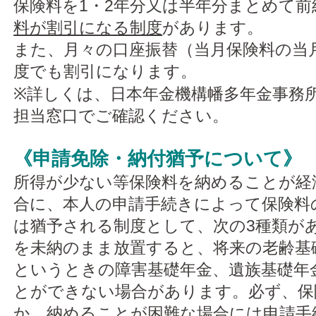
保険料を1・2年分又は半年分まとめて前
料が割引になる制度
があります。
また、月々の口座振替（当月保険料の当
度でも割引になります。
※詳しくは、日本年金機構幡多年金事務
担当窓口でご確認ください。
《申請免除・納付猶予について》
所得が少ない等保険料を納めることが経
合に、本人の申請手続きによって保険料
は猶予される制度として、次の3種類が
を未納のまま放置すると、将来の老齢基
というときの障害基礎年金、遺族基礎年
とができない場合があります。必ず、保
か、納めることが困難な場合には申請手