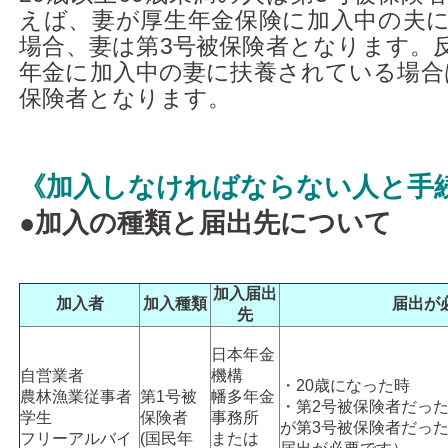
えば、妻が厚生年金保険に加入中の夫
場合、妻は第3号被保険者となります。
年金に加入中の妻に扶養されている場合
保険者となります。
《加入しなければならない人と手
●
加入の種類と届出先について
加入届出
加入者
加入種類
届出が
先
日本年金
自営業者
機構
・20歳になった時
農林漁業従事者
第1号被
幡多年金
・第2号被保険者だっ
学生
保険者
事務所
が第3号被保険者だっ
フリーアルバイ
(国民年
または