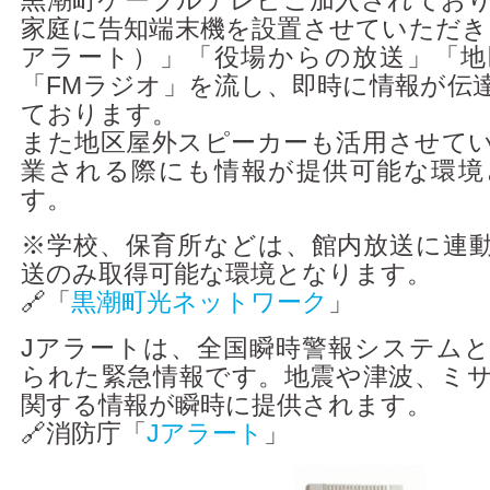
黒潮町ケーブルテレビご加入されてお
家庭に告知端末機を設置させていただき
アラート）」「役場からの放送」「地
「FMラジオ」を流し、即時に情報が伝
ております。
また地区屋外スピーカーも活用させて
業される際にも情報が提供可能な環境
す。
※学校、保育所などは、館内放送に連
送のみ取得可能な環境となります。
🔗「
黒潮町光ネットワーク
」
Jアラートは、全国瞬時警報システム
られた緊急情報です。地震や津波、ミ
関する情報が瞬時に提供されます。
🔗消防庁「
Jアラート
」