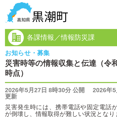
黒潮町の情報を探す
各課情報／情報防災課
HOME
まちの情報
お知らせ・募集
災害時等の情報収集と伝達（令和8
各課情報
時点）
事業者の方へ
2026年5月27日 8時30分 公開 2026年5
電子申請
更新
災害発生時には、携帯電話や固定電話
FAQ
が倒壊し、情報取得が難しい状況となり