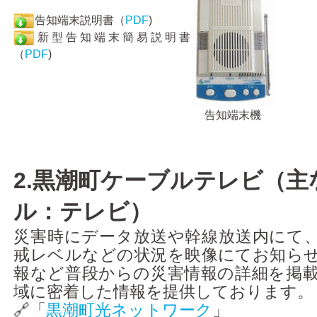
告知端末説明書（
PDF
)
新型告知端末簡易説明書
（
PDF
)
告知端末機
2.黒潮町ケーブルテレビ（主
ル：テレビ）
災害時にデータ放送や幹線放送内にて
戒レベルなどの状況を映像にてお知ら
報など普段からの災害情報の詳細を掲
域に密着した情報を提供しております。
🔗「
黒潮町光ネットワーク
」