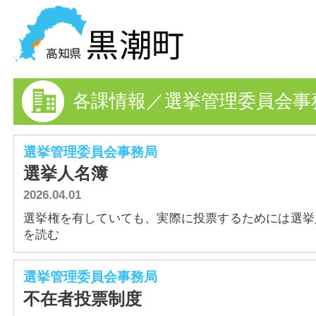
黒潮町の情報を探す
各課情報／選挙管理委員会事
HOME
まちの情報
選挙管理委員会事務局
選挙人名簿
各課情報
2026.04.01
事業者の方へ
選挙権を有していても、実際に投票するためには選挙人名
を読む
電子申請
選挙管理委員会事務局
FAQ
不在者投票制度