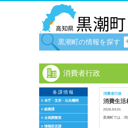
黒潮町の情報を探す
消費者行政
各課情報
消費者行政
消費生活
本庁・支所・出先機関
総務課
2026.04.01
黒潮町では、消費
企画調整室
情報防災課