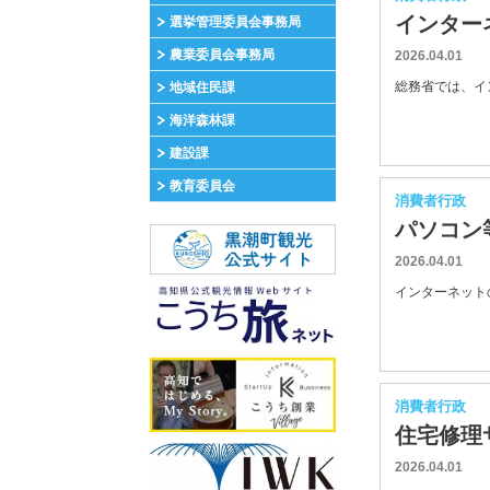
インター
選挙管理委員会事務局
農業委員会事務局
2026.04.01
総務省では、イン
地域住民課
海洋森林課
建設課
教育委員会
消費者行政
パソコン
2026.04.01
インターネットの
消費者行政
住宅修理
2026.04.01