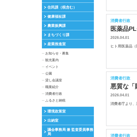
住民課（税含む）
健康福祉課
消費者行政
農業振興課
医薬品P
まちづくり課
2026.04.01
産業推進室
ヒト用医薬品（医
お知らせ・募集
観光案内
イベント
公園
消費者行政
貸し会議室
悪質な「
職業紹介
消費者行政
2026.04.01
ふるさと納税
消費者庁より、悪
環境政策室
出納室
議会事務局 兼 監査委員事務
局
消費者行政