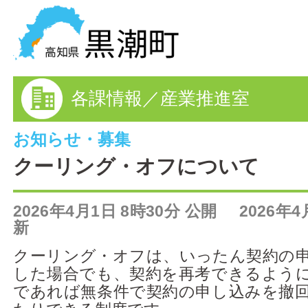
黒潮町の情報を探す
各課情報／産業推進室
HOME
まちの情報
お知らせ・募集
クーリング・オフについて
各課情報
2026年4月1日 8時30分 公開 2026年4
事業者の方へ
新
電子申請
クーリング・オフは、いったん契約の
した場合でも、契約を再考できるよう
FAQ
であれば無条件で契約の申し込みを撤