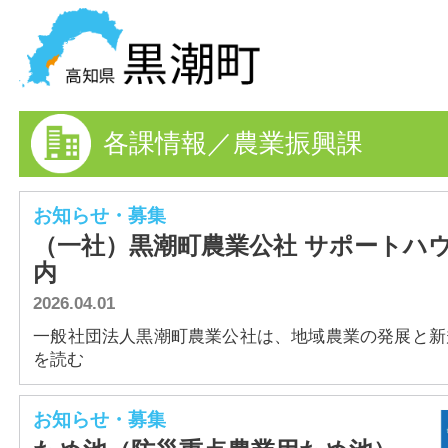
黒潮町の情報を探す
各課情報／農業振興課
HOME
まちの情報
お知らせ・募集
（一社）黒潮町農業公社 サポートハ
各課情報
内
2026.04.01
事業者の方へ
一般社団法人黒潮町農業公社は、地域農業の発展と新規就
電子申請
を読む
FAQ
お知らせ・募集