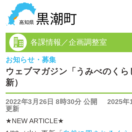
黒潮町の情報を探す
各課情報／企画調整室
HOME
まちの情報
お知らせ・募集
ウェブマガジン「うみべのくらし
各課情報
新）
事業者の方へ
2022年3月26日 8時30分 公開 2025年
電子申請
更新
★NEW ARTICLE★
FAQ