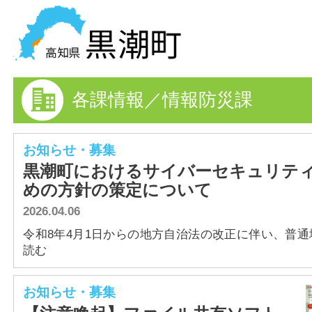
黒潮町の情報を探す
各課情報／情報防災課
HOME
まちの情報
お知らせ・募集
黒潮町におけるサイバーセキュリテ
各課情報
めの方針の策定について
2026.04.06
事業者の方へ
令和8年4月1日からの地方自治法の改正に伴い、普通地方
電子申請
読む
FAQ
お知らせ・募集