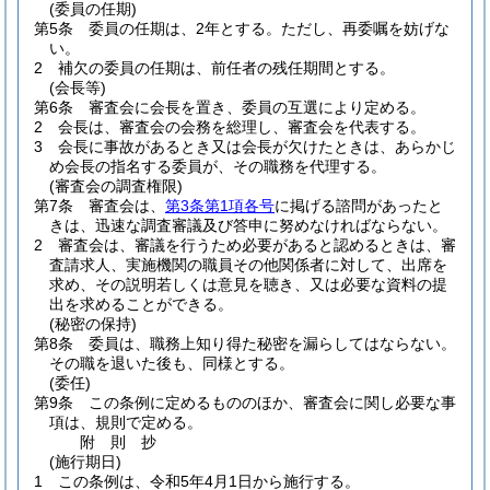
(委員の任期)
第5条
委員の任期は、2年とする。
ただし、再委嘱を妨げな
い。
2
補欠の委員の任期は、前任者の残任期間とする。
(会長等)
第6条
審査会に会長を置き、委員の互選により定める。
2
会長は、審査会の会務を総理し、審査会を代表する。
3
会長に事故があるとき又は会長が欠けたときは、あらかじ
め会長の指名する委員が、その職務を代理する。
(審査会の調査権限)
第7条
審査会は、
第3条第1項各号
に掲げる諮問があったと
きは、迅速な調査審議及び答申に努めなければならない。
2
審査会は、審議を行うため必要があると認めるときは、審
査請求人、実施機関の職員その他関係者に対して、出席を
求め、その説明若しくは意見を聴き、又は必要な資料の提
出を求めることができる。
(秘密の保持)
第8条
委員は、職務上知り得た秘密を漏らしてはならない。
その職を退いた後も、同様とする。
(委任)
第9条
この条例に定めるもののほか、審査会に関し必要な事
項は、規則で定める。
附
則
抄
(施行期日)
1
この条例は、令和5年4月1日から施行する。