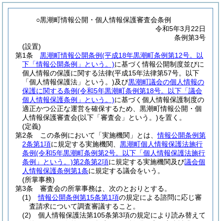
○黒潮町情報公開・個人情報保護審査会条例
令和5年3月22日
条例第3号
(設置)
第1条
黒潮町情報公開条例
(平成18年黒潮町条例第12号。以
下「情報公開条例」という。)
に基づく情報公開制度並びに
個人情報の保護に関する法律
(平成15年法律第57号。以下
「個人情報保護法」という。)
及び
黒潮町議会の個人情報の
保護に関する条例
(令和5年黒潮町条例第18号。以下「議会
個人情報保護条例」という。)
に基づく個人情報保護制度の
適正かつ公正な運営を確保するため、黒潮町情報公開・個
人情報保護審査会
(以下「審査会」という。)
を置く。
(定義)
第2条
この条例において「実施機関」とは、
情報公開条例第
2条第1項
に規定する実施機関、
黒潮町個人情報保護法施行
条例
(令和5年黒潮町条例第2号。以下「個人情報保護法施行
条例」という。)
第2条第2項
に規定する実施機関及び
議会個
人情報保護条例第1条
に規定する議会をいう。
(所掌事務)
第3条
審査会の所掌事務は、次のとおりとする。
(1)
情報公開条例第15条第1項
の規定による諮問に応じ審
査請求について調査審議すること。
(2)
個人情報保護法第105条第3項の規定により読み替えて