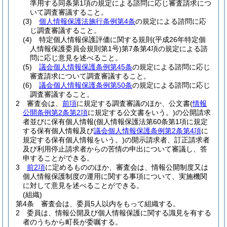
準用する同条第1項の規定による諮問に応じ審査請求につ
いて調査審議すること。
(3)
個人情報保護法施行条例第4条
の規定による諮問に応
じ調査審議すること。
(4)
特定個人情報保護評価に関する規則
(平成26年特定個
人情報保護委員会規則第1号)
第7条第4項の規定による諮
問に応じ意見を述べること。
(5)
議会個人情報保護条例第45条
の規定による諮問に応じ
審査請求について調査審議すること。
(6)
議会個人情報保護条例第50条
の規定による諮問に応じ
調査審議すること。
2
審査会は、
前項
に規定する調査審議のほか、公文書
(
情報
公開条例第2条第2項
に規定する公文書をいう。)
の公開請求
者並びに保有個人情報
(個人情報保護法第60条第1項に規定
する保有個人情報及び
議会個人情報保護条例第2条第4項
に
規定する保有個人情報をいう。)
の開示請求者、訂正請求者
及び利用停止請求者からの苦情の申出について審議し、答
申することができる。
3
前2項
に定めるもののほか、審査会は、情報公開制度又は
個人情報保護制度の運用に関する事項について、実施機関
に対して意見を述べることができる。
(組織)
第4条
審査会は、委員5人以内をもって組織する。
2
委員は、情報公開及び個人情報保護に関する識見を有する
者のうちから町長が委嘱する。