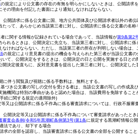
項
の規定により公文書の存在の有無を明らかにしないときは、公開請求を
にその理由を付記した書面により通知しなければならない。
、公開請求に係る公文書に国、地方公共団体及び公開請求者以外の者
(
当たって、あらかじめ当該第三者に対し、公開請求に係る公文書の名称
三者に関する情報が記録されている場合であって、当該情報が
第9条第2
められるときは、公開決定に先立ち、当該第三者に対し、公開請求に係
えなければならない。
ただし、当該第三者の所在が判明しない場合は、
項
の規定により意見書の提出の機会を与えられた第三者が当該公文書の
おいて、公開決定をするときは、公開決定の日と公開を実施する日との
公開決定後直ちに、反対意見書を提出した第三者に対し、公開決定した
開に伴う閲覧及び視聴に係る手数料は、無料とする。
に基づき公文書の写しの交付を受ける者は、当該公文書の写しの作成及
実施機関は特別の事由があると認めた場合は、当該費用を免除すること
理手続に関する規定の適用除外)
定等又は公開請求に係る不作為に係る審査請求については、行政不服審
、公開決定等又は公開請求に係る不作為について審査請求があったとき
護審査会条例
(令和5年黒潮町条例第3号)
第1条
に規定する黒潮町情報公開
適法であり、却下する場合
請求の全部を認容し、当該審査請求に係る公文書の全部を公開すること