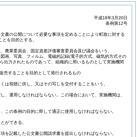
平成18年3月20日
条例第12号
公文書の公開について必要な事項を定めることにより町政に対する
ことを目的とする。
員、農業委員会、固定資産評価審査委員会及び議会をいう。
、図画、写真、フィルム、電磁的記録
(電子的方式、磁気的方式その
ら出力されたものであって、組織的に用いるものとして実施機関
販売することを目的として発行されるもの
しくは視聴に供し、又はその写しを交付することをいう。
釈し、運用しなければならない。
この場合において、実施機関は、
を、この条例の目的に即して適正に使用しなければならない。
ことができる。
事項を記載した公文書公開請求書を提出しなければならない。