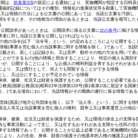
公開は、
前条第3項
の規定による通知により、実施機関が指定する日時及
電磁的記録についてはその種別、情報化の進展状況等を勘案して実施機
覧又は視聴の方法による公文書の公開にあっては、当該公文書を汚損し
開をするとき、その他相当の理由があるときは、当該公文書を複写した
)
、公開請求があったときは、公開請求に係る公文書に
次の各号
に掲げる
求者に対し当該公文書を公開しなければならない。
の他の法令
(以下「法令等」という。)
の定めるところにより公開するこ
情報
(事業を営む個人の当該事業に関する情報を除く。)
であって、当該
記載され、若しくは記録され、又は音声、動作その他の方法を用いて表
ことができるもの
(他の情報と照合することにより、特定の個人を識別す
いが、公開することにより、なお個人の権利利益を害するおそれがある
により、又は慣行として、何人でも閲覧することができる情報
とし、又は公にすることが予定されている情報
身体、健康、生活又は財産を保護するため、公開することが必要である
公務員
(国家公務員法
(昭和22年法律第120号)
第2条第1項に規定する国
う。)
である場合において、当該情報がその職務の遂行に係る情報である
団体
(国及び地方公共団体を除く。以下「法人等」という。)
に関する情
該法人等又は当該事業を営む個人の権利、競争上又は事業運営上の地位
身体、健康、生活又は財産を保護するため、又は環境の保全上の支障を
当な事業活動によって生じ、又は生ずるおそれがある支障から住民の生
準ずる情報であって、公開することが公益上必要であると実施機関が認
により、人の生命、身体、財産の保護その他基本的人権の擁護又は犯罪