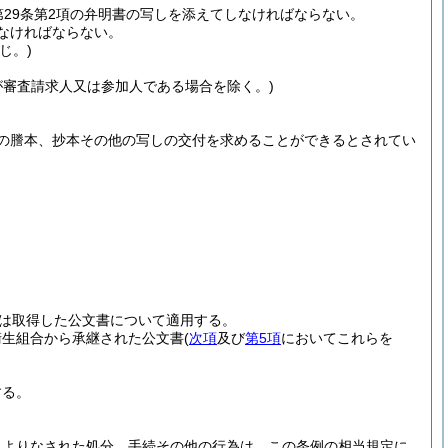
29条第2項の弁明書の写しを添えてしなければならない。
なければならない。
じ。)
が審査請求人又は参加人である場合を除く。)
の謄本、抄本その他の写しの交付を求めることができるとされてい
は取得した公文書について適用する。
衛生組合から承継された公文書
(
次項
及び
第5項
においてこれらを
する。
によりなされた処分、手続その他の行為は、この条例の相当規定に