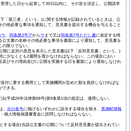
受理した日から起算して30日以内に、その旨を決定し、公開請求
以下「第三者」という。)
に関する情報が記録されているときは、公
その他必要な事項を通知して、意見書を提出する機会を与えること
号ウ
、
同条第3号ア
から
ウ
まで又は
同条第7号ただし書
に規定する情
る公文書の名称その他必要な事項を書面により通知して、意見書を
この限りでない。
公開に反対の意思を表示した意見書
(以下「反対意見書」という。)
間に少なくとも2週間を置かなければならない。
この場合におい
旨及びその理由並びに公開を実施する日を書面により通知しなけれ
び送付に要する費用として実施機関が定めた額を負担しなければな
ができる。
査法
(平成26年法律第68号)
第9条第1項の規定は、適用しない。
は、
次の各号
に掲げるいずれかに該当する場合を除き、
黒潮町情報
・個人情報保護審査会に諮問しなければならない。
とする場合
(当該公文書の公開について反対意見書が提出されてい