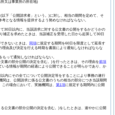
所又は事業所の所在地)
者
(以下「公開請求者」という。)
に対し、相当の期間を定めて、そ
参考となる情報を提供するよう努めなければならない。
て30日以内に、当該請求に対する公文書の公開をするかどうかの
り補正を求めたときは、当該補正を受理した日から起算して30日
ができないときは、
同項
に規定する期間を60日を限度として延長す
の理由及び決定を行える時期を書面により通知しなければならな
をもって通知しなければならない。
公文書の部分公開の決定を含む。)
を行ったときは、その理由を
前項
ている情報が期間の経過により公開できることが明らかであり、か
日以内にその全てについて公開決定等をすることにより事務の遂行
機関は、公開請求に係る公文書のうちの相当の部分につき当該期間
。
この場合において、実施機関は、
第1項
に規定する期間内に公開
よる公文書の部分公開の決定を含む。)
をしたときは、速やかに公開