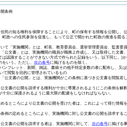
公開条例
、住民の知る権利を保障することにより、町の保有する情報を公開し、
、町政への住民参加を促進し、もって公正で開かれた町政の推進を図る
おいて「実施機関」とは、町長、教育委員会、選挙管理委員会、監査委
て「公文書」とは、実施機関の職員が職務上作成し、又は取得した文書
ては認識することができない方式で作られた記録をいう。以下同じ。)
か
のをいう。
ただし、
次の各号
に掲げるものを除く。
パンフレット、新聞、雑誌、書籍その他不特定多数の者に配布し、又は
いて閲覧を目的に管理されているもの
て「公文書の公開」とは、実施機関がこの条例に基づき公文書を閲覧若
、公文書の公開を請求する権利が十分に尊重されるようにこの条例を解
が十分に保護されるように最大限の配慮をしなければならない。
定めるところにより公文書の公開を受けた者は、これによって得た情報
の条例の定めるところにより、実施機関に対し公文書の公開を請求する
る公文書の公開を請求する者は、実施機関に対して、
次の各号
に掲げる