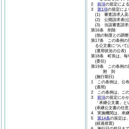
2
前項
の規定による
3
第1項
の規定によ
(1)
審査請求人及
(2)
公開請求者
(
(3)
当該審査請求
第16条
削除
(他の制度との調整
第17条
この条例の
る公文書について
(運用状況の公表)
第18条
町長は、毎
(委任)
第19条
この条例の
附
則
(施行期日)
1
この条例は、公
(適用)
2
この条例は、こ
3
前項
の規定にか
「承継公文書」と
(承継公文書の任意
4
実施機関は、承
5
第14条
の規定は
(経過措置)
6
施行日の前日ま