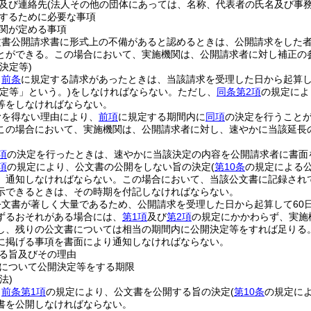
及び連絡先
(法人その他の団体にあっては、名称、代表者の氏名及び事務
するために必要な事項
関が定める事項
文書公開請求書に形式上の不備があると認めるときは、公開請求をした
とができる。
この場合において、実施機関は、公開請求者に対し補正の
決定等)
、
前条
に規定する請求があったときは、当該請求を受理した日から起算し
定等」という。)
をしなければならない。
ただし、
同条第2項
の規定によ
等をしなければならない。
むを得ない理由により、
前項
に規定する期間内に
同項
の決定を行うこと
この場合において、実施機関は、公開請求者に対し、速やかに当該延長
項
の決定を行ったときは、速やかに当該決定の内容を公開請求者に書面
項
の規定により、公文書の公開をしない旨の決定
(
第10条
の規定による
、通知しなければならない。
この場合において、当該公文書に記録され
示できるときは、その時期を付記しなければならない。
公文書が著しく大量であるため、公開請求を受理した日から起算して60
ずるおそれがある場合には、
第1項
及び
第2項
の規定にかかわらず、実施
し、残りの公文書については相当の期間内に公開決定等をすれば足りる
に掲げる事項を書面により通知しなければならない。
る旨及びその理由
について公開決定等をする期限
法)
、
前条第1項
の規定により、公文書を公開する旨の決定
(
第10条
の規定に
書を公開しなければならない。