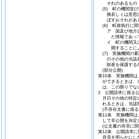
それのあるもの
(5)
町の機関並び
換若しくは意思
ぼすおそれがあ
(6)
町政執行に関
ア
国及び地方
た情報であっ
イ
町の機関又
開することに
(7)
実施機関の要
のその他の当該
財産を保護する
(部分公開)
第10条
実施機関は
ができるときは、
は、この限りでな
2
公開請求に係る
月日その他の特定
れるときは、当該
(不存在文書に係る
第11条
実施機関は
して非公開を決定
(公文書の存否に関
第12条
公開請求に
存否を明らかにし