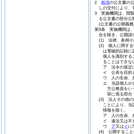
2
前項
の公文書の
しの交付により、
3
実施機関は、閲
る公文書の部分公
(公文書の公開義務
第9条
実施機関は
合を除き、公開請
(1)
法律、条例そ
(2)
個人に関する
は電磁的記録に
個人を識別する
ることはできな
ア
法令の規定
イ
公表を目的
ウ
人の生命、
エ
当該個人が
方公務員をい
容に係る部分
(3)
法人その他の
ことにより、当
情報を除く。
ア
人の生命、
イ
違法又は不
ウ
ア
又は
イ
に
(4)
公開すること