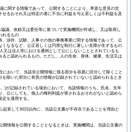
議に関する情報であって、公開することにより、率直な意見の交
させるおそれ又は特定の者に不当に利益を与え若しくは不利益を及
る協議、依頼又は委任等に基づいて実施機関が作成し、又は取得し
われるもの
渉、渉外、試験、人事その他の事務事業に関する情報であって、公
なくなるなど、公正若しくは円滑な執行に著しい支障が生ずるもの
人又は法人等における通例として公にしないこととされているも
あると認められるもの。
ただし、人の生命、身体、健康、生活又は
合において、当該非公開情報に係る部分を容易に区分して除くこと
分を除いた部分に有意の情報が記録されていないと認められるとき
。)
が記録されている場合において、当該情報のうち、氏名、生年
り、公にしても、個人の権利利益が害されるおそれがないと認めら
規定を適用する。
ら起算して30日以内に、当該公文書が不存在であることを理由と
公開情報を公開することとなるときは、実施機関は、当該公文書の