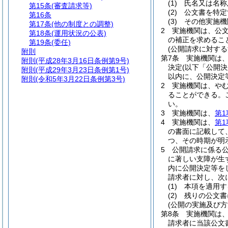
(1)
氏名又は名称
第15条
(審査請求等)
(2)
公文書を特定
第16条
(3)
その他実施機
第17条
(他の制度との調整)
2
実施機関は、公
第18条
(運用状況の公表)
の補正を求めるこ
第19条
(委任)
(公開請求に対する
附則
第7条
実施機関は
附則
(平成28年3月16日条例第9号)
決定
(以下「公開決
附則
(平成29年3月23日条例第1号)
以内に、公開決定
附則
(令和5年3月22日条例第3号)
2
実施機関は、や
ることができる。
い。
3
実施機関は、
第1
4
実施機関は、
第1
の書面に記載して
つ、その時期が明
5
公開請求に係る
に著しい支障が生
内に公開決定等を
請求者に対し、次
(1)
本項を適用す
(2)
残りの公文書
(公開の実施及び方
第8条
実施機関は
請求者に当該公文