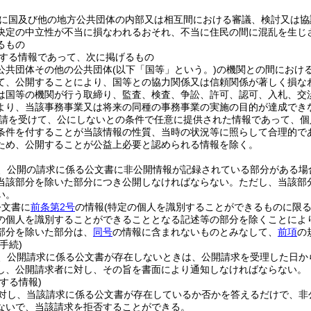
に国及び他の地方公共団体の内部又は相互間における審議、検討又は協
決定の中立性が不当に損なわれるおそれ、不当に住民の間に混乱を生じ
るもの
する情報であって、次に掲げるもの
公共団体その他の公共団体
(以下「国等」という。)
の機関との間におけ
て、公開することにより、国等との協力関係又は信頼関係が著しく損な
は国等の機関が行う取締り、監査、検査、争訟、許可、認可、入札、交
より、当該事務事業又は将来の同種の事務事業の実施の目的が達成でき
請を受けて、公にしないとの条件で任意に提供された情報であって、個
条件を付することが当該情報の性質、当時の状況等に照らして合理的で
ため、公開することが公益上必要と認められる情報を除く。
、公開の請求に係る公文書に非公開情報が記録されている部分がある場
当該部分を除いた部分につき公開しなければならない。
ただし、当該部
い。
公文書に
前条第2号
の情報
(特定の個人を識別することができるものに限る
の個人を識別することができることとなる記述等の部分を除くことによ
部分を除いた部分は、
同号
の情報に含まれないものとみなして、
前項
の
手続)
、公開請求に係る公文書が存在しないときは、公開請求を受理した日か
し、公開請求者に対し、その旨を書面により通知しなければならない。
する情報)
対し、当該請求に係る公文書が存在しているか否かを答えるだけで、非
ないで、当該請求を拒否することができる。