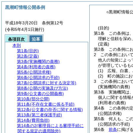
黒潮町情報公開条例
○黒潮町情報
平成18年3月20日 条例第12号
(目的)
(令和5年4月1日施行)
第1条
この条例は
理解と信頼を深め
条項目次
沿革
(定義)
本則
第2条
この条例に
第1条
(目的)
2
この条例におい
第2条
(定義)
他人の知覚によっ
第3条
(実施機関の責務)
が管理しているも
第4条
(利用者の責務)
(1)
広報、白書、
第5条
(公開請求権)
(2)
町の施設にお
第6条
(公開請求の手続)
3
この条例におい
第7条
(公開請求に対する決定等)
(実施機関の責務)
第8条
(公開の実施及び方法)
第3条
実施機関は
第9条
(公文書の公開義務)
個人に関する情報
第10条
(部分公開)
(利用者の責務)
第11条
(不存在文書に係る手続)
第4条
この条例の
第12条
(公文書の存否に関する情報)
(公開請求権)
第13条
(第三者保護手続)
第5条
何人も、こ
第14条
(費用負担)
(公開請求の手続)
第14条の2
(審理員による審理手続に
第6条
前条
に掲げ
関する規定の適用除外)