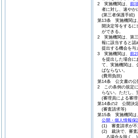
2
実施機関は、
前
者に対し、速やか
(第三者保護手続)
第13条
実施機関は
開決定等をするに
ができる。
2
実施機関は、第
報に該当すると認
提出する機会を与
3
実施機関は、
前2
を提出した場合に
て、実施機関は、
ばならない。
(費用負担)
第14条
公文書の公
2
この条例の規定
らない。
ただし、
(審理員による審
第14条の2
公開決
(審査請求等)
第15条
実施機関は
公開・個人情報保
(1)
審査請求が不
(2)
裁決で、審査
る場合を除く。)