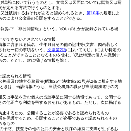
び場所において行うものとし、文書又は図面については閲覧又は写
関が定める方法で行うものとする。
、又は破損するおそれがあると認められるとき、
第10条
の規定によ
ものにより公文書の公開をすることができる。
情報
(以下「非公開情報」という。)
のいずれかが記録されている場
とができないとされている情報
情報に含まれる氏名、生年月日その他の記述等
(文書、図画若しく
された一切の事項をいう。
次条第2項
において同じ。)
により特定の
ることができることとなるものを含む。)
又は特定の個人を識別す
もの。
ただし、次に掲げる情報を除く。
と認められる情報
家公務員及び地方公務員法
(昭和25年法律第261号)
第2条に規定する地
ときは、当該情報のうち、当該公務員の職及び当該職務遂行の内
報又は事業を営む個人の当該事業に関する情報であって、公開する
その他正当な利益を害するおそれがあるもの。
ただし、次に掲げる
防止するため、公開することが必要であると認められるもの
活を保護するため、公開することが必要であると認められるもの
めるもの
の予防、捜査その他の公共の安全と秩序の維持に支障が生ずるお