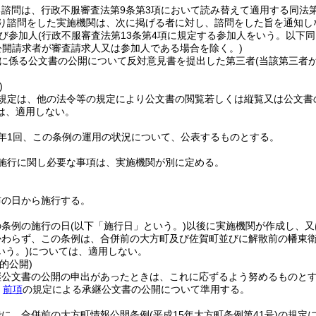
諮問は、行政不服審査法第9条第3項において読み替えて適用する同法第
り諮問をした実施機関は、次に掲げる者に対し、諮問をした旨を通知し
び参加人
(行政不服審査法第13条第4項に規定する参加人をいう。以下同
公開請求者が審査請求人又は参加人である場合を除く。)
に係る公文書の公開について反対意見書を提出した第三者
(当該第三者
)
規定は、他の法令等の規定により公文書の閲覧若しくは縦覧又は公文書
は、適用しない。
年1回、この条例の運用の状況について、公表するものとする。
施行に関し必要な事項は、実施機関が別に定める。
布の日から施行する。
の条例の施行の日
(以下「施行日」という。)
以後に実施機関が作成し、又
かわらず、この条例は、合併前の大方町及び佐賀町並びに解散前の幡東
いう。)
については、適用しない。
的公開)
継公文書の公開の申出があったときは、これに応ずるよう努めるものと
、
前項
の規定による承継公文書の公開について準用する。
でに、合併前の大方町情報公開条例
(平成15年大方町条例第41号)
の規定