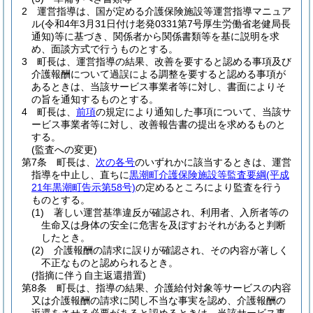
2
運営指導は、国が定める介護保険施設等運営指導マニュア
ル
(令和4年3月31日付け老発0331第7号厚生労働省老健局長
通知)
等に基づき、関係者から関係書類等を基に説明を求
め、面談方式で行うものとする。
3
町長は、運営指導の結果、改善を要すると認める事項及び
介護報酬について過誤による調整を要すると認める事項が
あるときは、当該サービス事業者等に対し、書面によりそ
の旨を通知するものとする。
4
町長は、
前項
の規定により通知した事項について、当該サ
ービス事業者等に対し、改善報告書の提出を求めるものと
する。
(監査への変更)
第7条
町長は、
次の各号
のいずれかに該当するときは、運営
指導を中止し、直ちに
黒潮町介護保険施設等監査要綱
(平成
21年黒潮町告示第58号)
の定めるところにより監査を行う
ものとする。
(1)
著しい運営基準違反が確認され、利用者、入所者等の
生命又は身体の安全に危害を及ぼすおそれがあると判断
したとき。
(2)
介護報酬の請求に誤りが確認され、その内容が著しく
不正なものと認められるとき。
(指摘に伴う自主返還措置)
第8条
町長は、指導の結果、介護給付対象等サービスの内容
又は介護報酬の請求に関し不当な事実を認め、介護報酬の