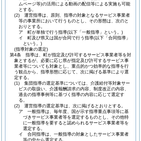
ムページ等)
の活用による動画の配信等による実施も可能
とする。
(2)
運営指導は、原則、指導の対象となるサービス事業者
等の事業所において行うものとし、その形態は、次のと
おりとする。
ア
町が単独で行う指導
(以下「一般指導」という。)
イ
町及び県又は国が合同で行う指導
(以下「合同指導」
という。)
(指導対象の選定)
第4条
指導は、町が指定及び許可するサービス事業者等を対
象とするが、必要に応じ県が指定及び許可するサービス事
業者等についても対象とし、重点的かつ効率的な指導を行
う観点から、指導形態に応じて、次に掲げる基準により選
定する。
(1)
集団指導の選定基準については、介護給付等対象サー
ビスの取扱い、介護報酬請求の内容、制度改正の内容、
過去の指導事例等に基づく指導の内容に応じて選定す
る。
(2)
運営指導の選定基準は、次に掲げるとおりとする。
ア
一般指導は、毎年度、国が示す指導重点事項等に基
づきサービス事業者等を選定するものとし、その他特
に一般指導を要すると認められるサービス事業者等を
選定する。
イ
合同指導は、一般指導の対象としたサービス事業者
等の中から選定する。