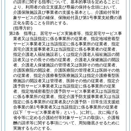
の請求に関する指導について、基本的事項を定めることに
より、利用者の自立支援及び尊厳の保持を念頭において、
介護保険施設及び事業者の支援を基本とし、介護給付等対
象サービスの質の確保、保険給付及び第1号事業支給費の適
正化を図ることを目的とする。
(指導方針)
第2条
指導は、居宅サービス実施者等、指定居宅サービス事
業者又は当該指定に係る事業所の従業者、指定地域密着型
サービス事業者又は当該指定に係る事業所の従業者、指定
居宅介護支援事業者又は当該指定に係る事業者の従業者、
指定介護老人福祉施設若しくは指定介護老人福祉施設の開
設者又はその長その他の従業者、介護老人保健施設の開設
者、介護老人保健施設の管理者又は医師その他の従業者、
介護医療院の開設者、介護医療院の管理者又は医師その他
の従業者、指定介護療養型医療施設又は指定介護療養型医
療施設の開設者又は管理者、医師その他の従業者、指定介
護予防サービス事業者又は当該指定に係る事業所の従業
者、指定地域密着型介護予防サービス事業者又は当該指定
に係る事業所の従業者、指定介護予防支援事業者又は当該
指定に係る事業所の従業者及び介護予防・日常生活支援総
合事業の第1号事業者又は当該指定に係る事業所の従業者
(以下「サービス事業者等」という。)
に対し、次に掲げる
省令等に定める介護給付等対象サービスの取扱い、介護報
酬の請求等に関する事項について、周知徹底させるために
実施するものとする。