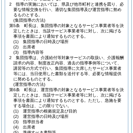
2
指導の実施においては、県及び他市町村と連携を図り、必
要な情報交換を行い、適切な集団指導及び運営指導に努め
るものとする。
(集団指導の方法)
第5条
町長は、集団指導の対象となるサービス事業者等を決
定したときは、当該サービス事業者等に対し、次に掲げる
事項を書面により通知するものとする。
(1)
集団指導の日時及び場所
(2)
出席者
(3)
指導内容等
2
集団指導は、介護給付等対象サービスの取扱い、介護報酬
請求の内容、制度改正内容、過去の指導事例等について、
講習等の方式で行い、集団指導に欠席したサービス事業者
等には、当日使用した書類を送付する等、必要な情報提供
に努めるものとする。
(運営指導の方法)
第6条
町長は、運営指導の対象となるサービス事業者等を決
定したときは、当該サービス事業者等に対し、次に掲げる
事項を書面により通知するものとする。
ただし、急施を要
する場合は、この限りでない。
(1)
運営指導の根拠規定及び目的
(2)
運営指導の日時及び場所
(3)
指導担当者
(4)
出席者
(5)
準備すべき書類等