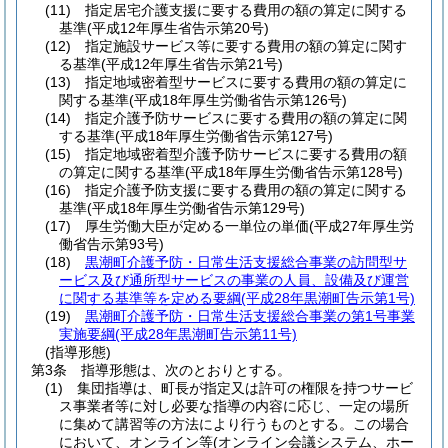
(11)
指定居宅介護支援に要する費用の額の算定に関する
基準
(平成12年厚生省告示第20号)
(12)
指定施設サービス等に要する費用の額の算定に関す
る基準
(平成12年厚生省告示第21号)
(13)
指定地域密着型サービスに要する費用の額の算定に
関する基準
(平成18年厚生労働省告示第126号)
(14)
指定介護予防サービスに要する費用の額の算定に関
する基準
(平成18年厚生労働省告示第127号)
(15)
指定地域密着型介護予防サービスに要する費用の額
の算定に関する基準
(平成18年厚生労働省告示第128号)
(16)
指定介護予防支援に要する費用の額の算定に関する
基準
(平成18年厚生労働省告示第129号)
(17)
厚生労働大臣が定める一単位の単価
(平成27年厚生労
働省告示第93号)
(18)
黒潮町介護予防・日常生活支援総合事業の訪問型サ
ービス及び通所型サービスの事業の人員、設備及び運営
に関する基準等を定める要綱
(平成28年黒潮町告示第1号)
(19)
黒潮町介護予防・日常生活支援総合事業の第1号事業
実施要綱
(平成28年黒潮町告示第11号)
(指導形態)
第3条
指導形態は、次のとおりとする。
(1)
集団指導は、町長が指定又は許可の権限を持つサービ
ス事業者等に対し必要な指導の内容に応じ、一定の場所
に集めて講習等の方法により行うものとする。
この場合
において、オンライン等
(オンライン会議システム、ホー