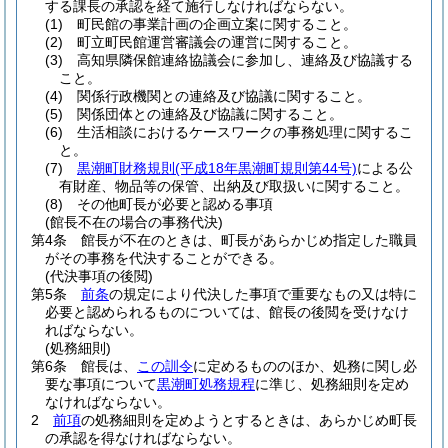
する課長の承認を経て施行しなければならない。
(1)
町民館の事業計画の企画立案に関すること。
(2)
町立町民館運営審議会の運営に関すること。
(3)
高知県隣保館連絡協議会に参加し、連絡及び協議する
こと。
(4)
関係行政機関との連絡及び協議に関すること。
(5)
関係団体との連絡及び協議に関すること。
(6)
生活相談におけるケースワークの事務処理に関するこ
と。
(7)
黒潮町財務規則
(平成18年黒潮町規則第44号)
による公
有財産、物品等の保管、出納及び取扱いに関すること。
(8)
その他町長が必要と認める事項
(館長不在の場合の事務代決)
第4条
館長が不在のときは、町長があらかじめ指定した職員
がその事務を代決することができる。
(代決事項の後閲)
第5条
前条
の規定により代決した事項で重要なもの又は特に
必要と認められるものについては、館長の後閲を受けなけ
ればならない。
(処務細則)
第6条
館長は、
この訓令
に定めるもののほか、処務に関し必
要な事項について
黒潮町処務規程
に準じ、処務細則を定め
なければならない。
2
前項
の処務細則を定めようとするときは、あらかじめ町長
の承認を得なければならない。