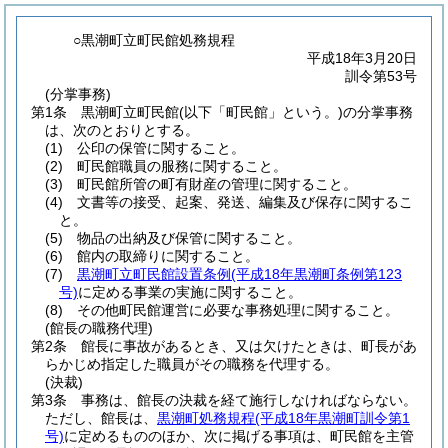
○黒潮町立町民館処務規程
平成18年3月20日
訓令第53号
(分掌事務)
第1条
黒潮町立町民館
(以下「町民館」という。)
の分掌事務
は、次のとおりとする。
(1)
公印の保管に関すること。
(2)
町民館職員の服務に関すること。
(3)
町民館所管の町有財産の管理に関すること。
(4)
文書等の接受、起案、発送、編集及び保存に関するこ
と。
(5)
物品の出納及び保管に関すること。
(6)
館内の取締りに関すること。
(7)
黒潮町立町民館設置条例
(平成18年黒潮町条例第123
号)
に定める事業の実施に関すること。
(8)
その他町民館運営に必要な事務処理に関すること。
(館長の職務代理)
第2条
館長に事故があるとき、又は欠けたときは、町長があ
らかじめ指定した職員がその職務を代理する。
(決裁)
第3条
事務は、館長の決裁を経て施行しなければならない。
ただし、館長は、
黒潮町処務規程
(平成18年黒潮町訓令第1
号)
に定めるもののほか、次に掲げる事項は、町民館を主管