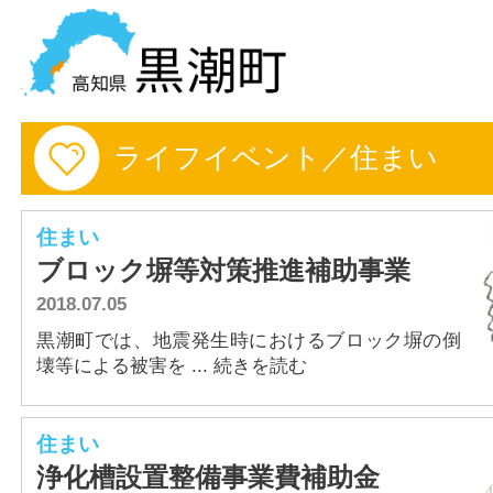
黒潮町の情報を探す
ライフイベント／住まい
HOME
まちの情報
住まい
ブロック塀等対策推進補助事業
各課情報
2018.07.05
事業者の方へ
黒潮町では、地震発生時におけるブロック塀の倒
壊等による被害を ... 続きを読む
電子申請
住まい
FAQ
浄化槽設置整備事業費補助金