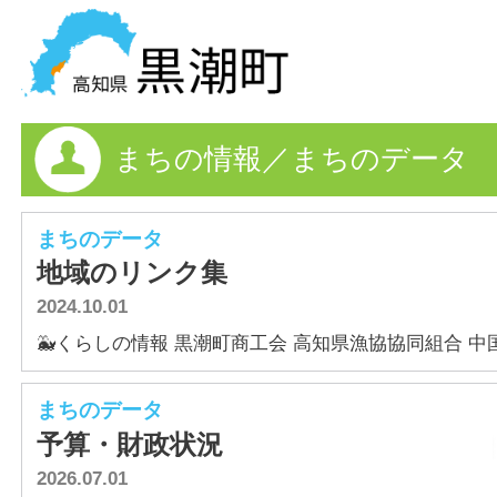
黒潮町の情報を探す
まちの情報／まちのデータ
HOME
まちの情報
まちのデータ
地域のリンク集
各課情報
2024.10.01
事業者の方へ
🐳くらしの情報 黒潮町商工会 高知県漁協協同組合 中国四
電子申請
まちのデータ
予算・財政状況
FAQ
2026.07.01