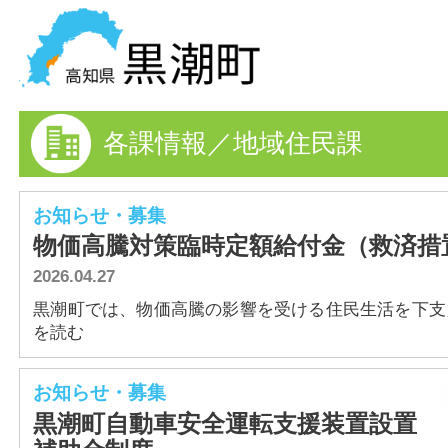
黒潮町の情報を探す
各課情報／地域住民課
HOME
まちの情報
お知らせ・募集
物価高騰対策臨時定額給付金（救済措
各課情報
2026.04.27
事業者の方へ
黒潮町では、物価高騰の影響を受ける住民生活を下支えす
を読む
電子申請
お知らせ・募集
FAQ
黒潮町自動車安全運転支援装置設置