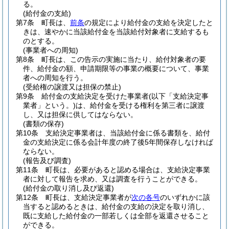
る。
(給付金の支給)
第7条
町長は、
前条
の規定により給付金の支給を決定したと
きは、速やかに当該給付金を当該給付対象者に支給するも
のとする。
(事業者への周知)
第8条
町長は、この告示の実施に当たり、給付対象者の要
件、給付金の額、申請期限等の事業の概要について、事業
者への周知を行う。
(受給権の譲渡又は担保の禁止)
第9条
給付金の支給決定を受けた事業者
(以下「支給決定事
業者」という。)
は、給付金を受ける権利を第三者に譲渡
し、又は担保に供してはならない。
(書類の保存)
第10条
支給決定事業者は、当該給付金に係る書類を、給付
金の支給決定に係る会計年度の終了後5年間保存しなければ
ならない。
(報告及び調査)
第11条
町長は、必要があると認める場合は、支給決定事業
者に対して報告を求め、又は調査を行うことができる。
(給付金の取り消し及び返還)
第12条
町長は、支給決定事業者が
次の各号
のいずれかに該
当すると認めるときは、給付金の支給の決定を取り消し、
既に支給した給付金の一部若しくは全部を返還させること
ができる。