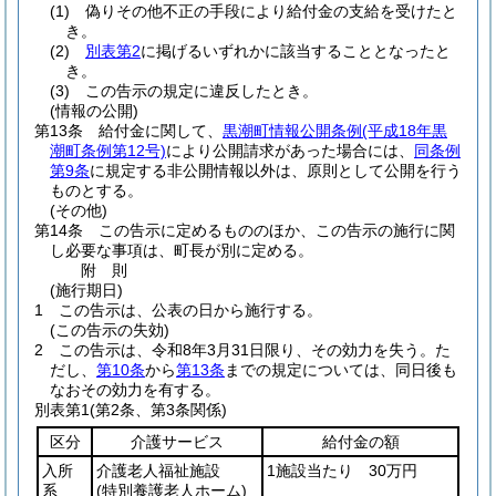
(1)
偽りその他不正の手段により給付金の支給を受けたと
き。
(2)
別表第2
に掲げるいずれかに該当することとなったと
き。
(3)
この告示の規定に違反したとき。
(情報の公開)
第13条
給付金に関して、
黒潮町情報公開条例
(平成18年黒
潮町条例第12号)
により公開請求があった場合には、
同条例
第9条
に規定する非公開情報以外は、原則として公開を行う
ものとする。
(その他)
第14条
この告示に定めるもののほか、この告示の施行に関
し必要な事項は、町長が別に定める。
附
則
(施行期日)
1
この告示は、公表の日から施行する。
(この告示の失効)
2
この告示は、令和8年3月31日限り、その効力を失う。
た
だし、
第10条
から
第13条
までの規定については、同日後も
なおその効力を有する。
別表第1
(第2条、第3条関係)
区分
介護サービス
給付金の額
入所
介護老人福祉施設
1施設当たり 30万円
系
(特別養護老人ホーム)