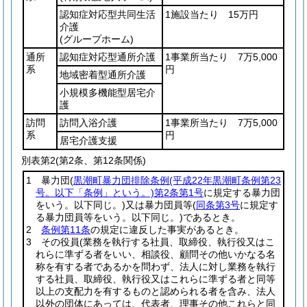
認知症対応型共同生活
1施設当たり 15万円
介護
(グループホーム)
通所
認知症対応型通所介護
1事業所当たり 7万5,000
系
円
地域密着型通所介護
小規模多機能型居宅介
護
訪問
訪問入浴介護
1事業所当たり 7万5,000
系
円
居宅介護支援
別表第2
(第2条、第12条関係)
1 暴力団
(
黒潮町暴力団排除条例
(平成22年黒潮町条例第23
号。以下「条例」という。)
第2条第1号
に規定する暴力団
をいう。以下同じ。)
又は暴力団員等
(
同条第3号
に規定す
る暴力団員等をいう。以下同じ。)
であるとき。
2
条例第11条
の規定に違反した事実があるとき。
3 その役員
(業務を執行する社員、取締役、執行役又はこ
れらに準ずる者をいい、相談役、顧問その他いかなる名
称を有する者であるかを問わず、法人に対し業務を執行
する社員、取締役、執行役又はこれらに準ずる者と同等
以上の支配力を有するものと認められる者を含み、法人
以外の団体にあっては、代表者、理事その他これらと同