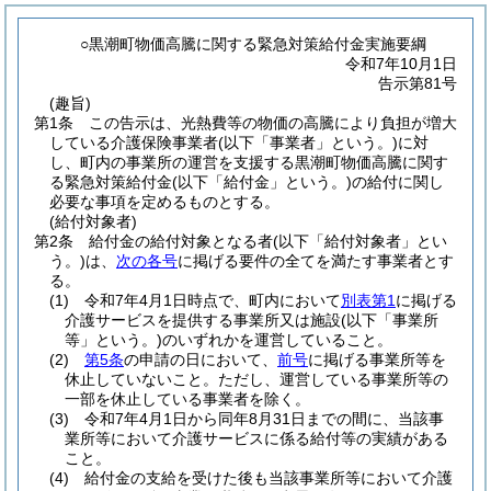
○黒潮町物価高騰に関する緊急対策給付金実施要綱
令和7年10月1日
告示第81号
(趣旨)
第1条
この告示は、光熱費等の物価の高騰により負担が増大
している介護保険事業者
(以下「事業者」という。)
に対
し、町内の事業所の運営を支援する黒潮町物価高騰に関す
る緊急対策給付金
(以下「給付金」という。)
の給付に関し
必要な事項を定めるものとする。
(給付対象者)
第2条
給付金の給付対象となる者
(以下「給付対象者」とい
う。)
は、
次の各号
に掲げる要件の全てを満たす事業者とす
る。
(1)
令和7年4月1日時点で、町内において
別表第1
に掲げる
介護サービスを提供する事業所又は施設
(以下「事業所
等」という。)
のいずれかを運営していること。
(2)
第5条
の申請の日において、
前号
に掲げる事業所等を
休止していないこと。
ただし、運営している事業所等の
一部を休止している事業者を除く。
(3)
令和7年4月1日から同年8月31日までの間に、当該事
業所等において介護サービスに係る給付等の実績がある
こと。
(4)
給付金の支給を受けた後も当該事業所等において介護