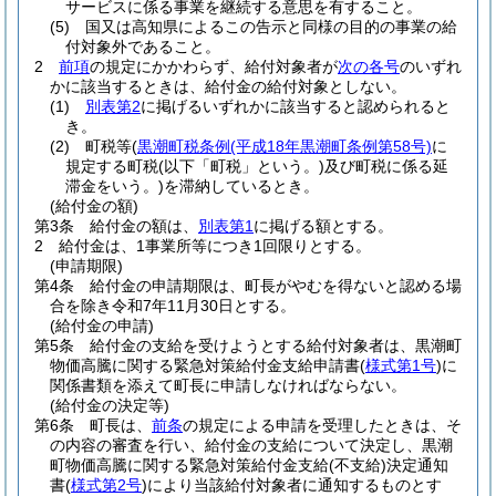
サービスに係る事業を継続する意思を有すること。
(5)
国又は高知県によるこの告示と同様の目的の事業の給
付対象外であること。
2
前項
の規定にかかわらず、給付対象者が
次の各号
のいずれ
かに該当するときは、給付金の給付対象としない。
(1)
別表第2
に掲げるいずれかに該当すると認められると
き。
(2)
町税等
(
黒潮町税条例
(平成18年黒潮町条例第58号)
に
規定する町税
(以下「町税」という。)
及び町税に係る延
滞金をいう。)
を滞納しているとき。
(給付金の額)
第3条
給付金の額は、
別表第1
に掲げる額とする。
2
給付金は、1事業所等につき1回限りとする。
(申請期限)
第4条
給付金の申請期限は、町長がやむを得ないと認める場
合を除き令和7年11月30日とする。
(給付金の申請)
第5条
給付金の支給を受けようとする給付対象者は、黒潮町
物価高騰に関する緊急対策給付金支給申請書
(
様式第1号
)
に
関係書類を添えて町長に申請しなければならない。
(給付金の決定等)
第6条
町長は、
前条
の規定による申請を受理したときは、そ
の内容の審査を行い、給付金の支給について決定し、黒潮
町物価高騰に関する緊急対策給付金支給
(不支給)
決定通知
書
(
様式第2号
)
により当該給付対象者に通知するものとす