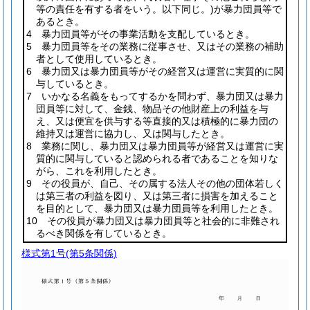
等の責任を有する者をいう。以下同じ。)
が暴力団員等で
あるとき。
4 暴力団員等がその事業活動を支配しているとき。
5 暴力団員等をその業務に従事させ、又はその業務の補助
者として使用しているとき。
6 暴力団又は暴力団員等がその経営又は運営に実質的に関
与しているとき。
7 いかなる名義をもってするかを問わず、暴力団又は暴力
団員等に対して、金銭、物品その他財産上の利益を与
え、又は便宜を供与する等直接的又は積極的に暴力団の
維持又は運営に協力し、又は関与したとき。
8 業務に関し、暴力団又は暴力団員等が経営又は運営に実
質的に関与していると認められる者であることを知りな
がら、これを利用したとき。
9 その役員が、自己、その属する法人その他の団体若しく
は第三者の利益を図り、又は第三者に損害を加えること
を目的として、暴力団又は暴力団員等を利用したとき。
10 その役員が暴力団又は暴力団員等と社会的に非難され
るべき関係を有しているとき。
様式第1号
(第5条関係)