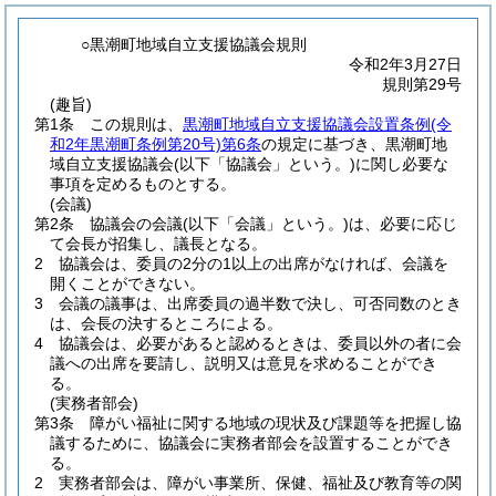
○黒潮町地域自立支援協議会規則
令和2年3月27日
規則第29号
(趣旨)
第1条
この規則は、
黒潮町地域自立支援協議会設置条例
(令
和2年黒潮町条例第20号)
第6条
の規定に基づき、黒潮町地
域自立支援協議会
(以下「協議会」という。)
に関し必要な
事項を定めるものとする。
(会議)
第2条
協議会の会議
(以下「会議」という。)
は、必要に応じ
て会長が招集し、議長となる。
2
協議会は、委員の2分の1以上の出席がなければ、会議を
開くことができない。
3
会議の議事は、出席委員の過半数で決し、可否同数のとき
は、会長の決するところによる。
4
協議会は、必要があると認めるときは、委員以外の者に会
議への出席を要請し、説明又は意見を求めることができ
る。
(実務者部会)
第3条
障がい福祉に関する地域の現状及び課題等を把握し協
議するために、協議会に実務者部会を設置することができ
る。
2
実務者部会は、障がい事業所、保健、福祉及び教育等の関