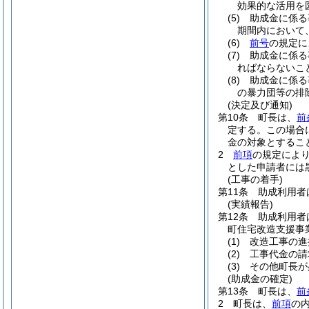
効果的な活用を
(5)
助成金に係る
期間内において
(6)
前号
の規定に
(7)
助成金に係る
ればならないこ
(8)
助成金に係る
の暴力団等の排
(決定及び通知)
第10条
町長は、
前
定する。
この場合
金の対象とするこ
2
前項
の規定によ
とした申請者には
(工事の着手)
第11条
助成利用者
(実績報告)
第12条
助成利用者
町住宅改造支援事
(1)
改造工事の進
(2)
工事代金の請
(3)
その他町長が
(助成金の確定)
第13条
町長は、
前
2
町長は、
前項
の