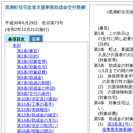
黒潮町住宅改造支援事業助成金交付要綱
○黒潮町住宅
平成30年6月29日 告示第73号
(趣旨)
(令和2年12月21日施行)
第1条
この告示は
の交付に関し必要
条項目次
沿革
(目的)
本則
第2条
町は、要援
第1条
(趣旨)
人及び介護者の介
第2条
(目的)
(対象世帯)
第3条
(対象世帯)
第3条
助成金の対
第4条
(対象住宅)
ら5月までの間の
第5条
(対象経費)
(1)
身体障害者手
第6条
(助成金)
の非進行性の脳
第7条
(助成の制限)
(2)
介護保険制度
第8条
(助成金の申請)
(3)
介護保険制度
第9条
(交付の条件)
(対象住宅)
第10条
(決定及び通知)
第4条
対象住宅は
第11条
(工事の着手)
い。
第12条
(実績報告)
(対象経費)
第13条
(助成金の確定)
第5条
助成金の対
第14条
(助成金の支払)
(1)
第3条第1号
に
第15条
(決定の取消し)
援事業実施要綱
第16条
(情報の開示)