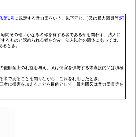
条第1号
に規定する暴力団をいう。以下同じ。)
又は暴力団員等
(
同
、顧問その他いかなる名称を有する者であるかを問わず、法人に
有するものと認められる者を含み、法人以外の団体にあっては、
あるとき。
その他財産上の利益を与え、又は便宜を供与する等直接的又は積極
れる者であることを知りながら、これを利用したとき。
第三者に損害を加えることを目的として、暴力団又は暴力団員等を