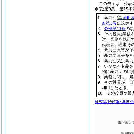
この告示は、公表
別表
(第9条、第15条
1 暴力団
(
黒潮町
条第3号
に規定す
2
条例第11条
の規
3 その役員
(業務
対し業務を執行
代表者、理事そ
4 暴力団員等が
5 暴力団員等を
6 暴力団又は暴
7 いかなる名義
的に暴力団の維
8 業務に関し、
9 その役員が、
利用したとき。
10 その役員が
様式第1号
(第8条関係