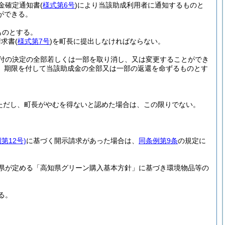
金確定通知書
(
様式第6号
)
により当該助成利用者に通知するものと
ができる。
ものとする。
請求書
(
様式第7号
)
を町長に提出しなければならない。
付の決定の全部若しくは一部を取り消し、又は変更することができ
、期限を付して当該助成金の全部又は一部の返還を命ずるものとす
ただし、町長がやむを得ないと認めた場合は、この限りでない。
第12号)
に基づく開示請求があった場合は、
同条例第9条
の規定に
県が定める「高知県グリーン購入基本方針」に基づき環境物品等の
る。