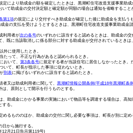
規定により助成金の額を確定したときは、黒潮町住宅改造支援事業助成
おいて助成金の交付決定額と確定額が同額の場合は通知を省略すること
条第1項
の規定により交付すべき助成金が確定した後に助成金を支払う
助成金の支払を受けようとするときは、黒潮町住宅改造支援事業助成金
成利用者が
次の各号
のいずれかに該当すると認めるときは、助成金の交
て、既に当該取消しに係る部分に対する助成金が交付されているときは
以外に使用したとき。
当たって、不正な行為があると認められるとき。
において、
第3条各号
に規定する者が当該住宅に居住しなかったとき。
ついて、町長が指示した事項に従わないとき。
が
別表
に掲げるいずれかに該当すると認めたとき。
請者又は助成利用者に関して、
黒潮町情報公開条例
(平成18年黒潮町条例
外は、原則として開示を行うものとする。
は、助成金にかかる事業の実施において物品等を調達する場合は、高知
とする。
定めるもののほか、助成金の交付に関し必要な事項は、町長が別に定め
の日から施行する。
年12月21日
告示第119号)