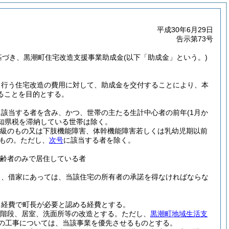
平成30年6月29日
告示第73号
基づき、黒潮町住宅改造支援事業助成金
(以下「助成金」という。)
う行う住宅改造の費用に対して、助成金を交付することにより、本
ることを目的とする。
に該当する者を含み、かつ、世帯の主たる生計中心者の前年
(1月か
知県税を滞納している世帯は除く。
2級のもの又は下肢機能障害、体幹機能障害若しくは乳幼児期以前
もの。
ただし、
次号
に該当する者を除く。
高齢者のみで居住している者
し、借家にあっては、当該住宅の所有者の承諾を得なければならな
る経費で町長が必要と認める経費とする。
階段、居室、洗面所等の改造とする。
ただし、
黒潮町地域生活支
の工事については、当該事業を優先させるものとする。