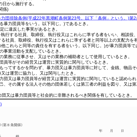
の日から施行する。
関係)
暴力団排除条例
(平成22年黒潮町条例第23号。以下「条例」という。)
第2
る暴力団員等をいう。以下同じ。)
であるとき。
定に違反した事実があるとき。
を執行する社員、取締役、執行役又はこれらに準ずる者をいい、相談役
する社員、取締役、執行役又はこれらに準ずる者と同等以上の支配力を
の他これらと同等の責任を有する者をいう。以下同じ。)
が暴力団員等で
その事業活動を支配しているとき。
その業務に従事させ、又はその業務の補助者として使用しているとき。
力団員等がその経営又は運営に実質的に関与しているとき。
をもってするかを問わず、暴力団又は暴力団員等に対して、金銭、物品
持又は運営に協力し、又は関与したとき。
暴力団又は暴力団員等が経営又は運営に実質的に関与していると認めら
自己、その属する法人その他の団体若しくは第三者の利益を図り、又は
暴力団又は暴力団員等と社会的に非難されるべき関係を有しているとき。
)