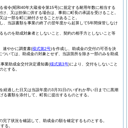
る省令
(昭和40年大蔵省令第15号)
に規定する耐用年数に相当する
付け、又は担保に供する場合は、事前に町長の承認を受けること。
又は一部を町に納付させることがあること。
し、当該書類を事業の終了の翌年度から起算して5年間保管しなけ
るものを助成対象者としないこと、契約の相手方としないこと等
、速やかに調査書
(
様式第2号
)
を作成し、助成金の交付の可否を決
については、助成金の対象とせず、当該箇所を除き一部のみを助成
援事業助成金交付決定通知書
(
様式第3号
)
により、交付をしないこと
のとする。
を経過した日又は当該年度の3月31日のいずれか早い日までに黒潮
げる書類を添付して、町長に提出するものとする。
の完了状況を確認して、助成金の額を確定するものとする。
とする。