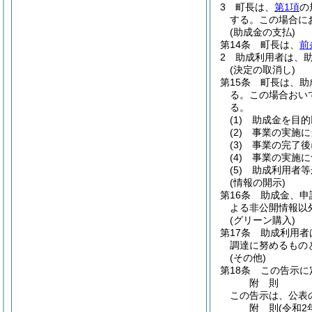
3
町長は、
第1項
の
する。
この場合に
(助成金の支払)
第14条
町長は、
前
2
助成利用者は、
(決定の取消し)
第15条
町長は、助
る。
この場合おい
る。
(1)
助成金を目的
(2)
事業の実施に
(3)
事業の完了後
(4)
事業の実施に
(5)
助成利用者等
(情報の開示)
第16条
助成金、申
よる非公開情報以
(グリーン購入)
第17条
助成利用者
調達に努めるもの
(その他)
第18条
この告示に
附
則
この告示は、公表
附
則
(令和2