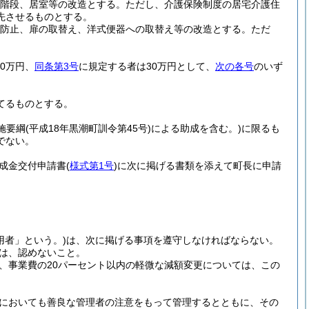
階段、居室等の改造とする。
ただし、介護保険制度の居宅介護住
先させるものとする。
防止、扉の取替え、洋式便器への取替え等の改造とする。
ただ
0万円、
同条第3号
に規定する者は30万円として、
次の各号
のいず
捨てるものとする。
施要綱
(平成18年黒潮町訓令第45号)
による助成を含む。)
に限るも
でない。
成金交付申請書
(
様式第1号
)
に次に掲げる書類を添えて町長に申請
用者」という。)
は、次に掲げる事項を遵守しなければならない。
は、認めないこと。
、事業費の20パーセント以内の軽微な減額変更については、この
においても善良な管理者の注意をもって管理するとともに、その