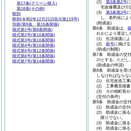
(2)
第3条第2号
に
第17条
(グリーン購入)
宅改修費及び介
第18条
(その他)
(3)
第3条第3号
に
附則
し、老朽化によ
附則
(令和2年12月21日告示第119号)
(助成金)
別表
(第9条、第15条関係)
第6条
助成金は、
様式第1号
(第8条関係)
れかにより算定し
様式第2号
(第10条関係)
(1)
生活保護によ
様式第3号
(第10条関係)
(2)
前号
に掲げる
様式第4号
(第10条関係)
(助成の制限)
様式第5号
(第12条関係)
第7条
助成金の交付
様式第6号
(第13条関係)
のとする。
ただし
様式第7号
(第14条関係)
(助成金の申請)
第8条
助成金を受
しなければならな
(1)
住宅改造工事
(2)
工事費見積書
(3)
その他町長が
(交付の条件)
第9条
助成金の交
(1)
助成金の交付
(2)
助成金に係る
限りでない。
(3)
助成金に係る
(4)
助成金に係る