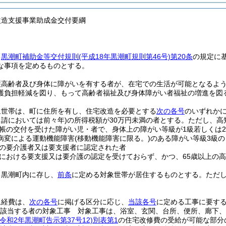
改造支援事業助成金交付要綱
、
黒潮町補助金等交付規則
(平成18年黒潮町規則第46号)
第20条
の規定に
な事項を定めるものとする。
護高齢者及び身体に障がいを有する者が、在宅での生活が可能となるよ
護負担軽減を図り、もって高齢者福祉及び身体障がい者福祉の増進を図
象世帯は、町に住所を有し、住宅改造を必要とする
次の各号
のいずれか
申請においては前々年)
の所得税額が30万円未満の者とする。
ただし、高
帳の交付を受けた障がい児・者で、身体上の障がい等級が1級若しくは
病変による運動機能障害
(移動機能障害に限る。)
のある障がい等級3級の
の要介護者又は要支援者に認定された者
における要支援又は要介護の認定を受けておらず、かつ、65歳以上の
、黒潮町内に存し、
前条
に定める対象世帯が居住するものとする。
ただ
象経費は、
次の各号
に掲げる区分に応じ、
当該各号
に定める工事に要す
該当する者の対象工事 対象工事は、浴室、玄関、台所、便所、廊下、
(令和2年黒潮町告示第37号12)
別表第1
の住宅改修費の受給が可能な部分