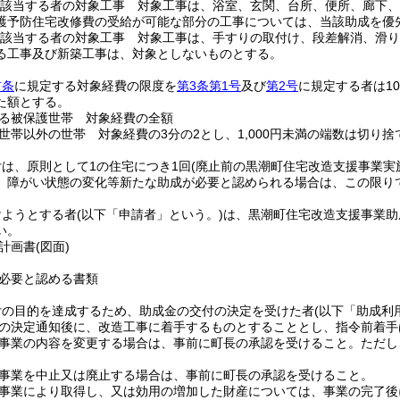
該当する者の対象工事 対象工事は、浴室、玄関、台所、便所、廊下、
護予防住宅改修費の受給が可能な部分の工事については、当該助成を優
該当する者の対象工事 対象工事は、手すりの取付け、段差解消、滑り
る工事及び新築工事は、対象としないものとする。
前条
に規定する対象経費の限度を
第3条第1号
及び
第2号
に規定する者は10
た額とする。
る被保護世帯 対象経費の全額
世帯以外の世帯 対象経費の3分の2とし、1,000円未満の端数は切り
は、原則として1の住宅につき1回
(廃止前の黒潮町住宅改造支援事業実
、障がい状態の変化等新たな助成が必要と認められる場合は、この限り
けようとする者
(以下「申請者」という。)
は、黒潮町住宅改造支援事業助
い。
計画書
(図面)
必要と認める書類
付の目的を達成するため、助成金の交付の決定を受けた者
(以下「助成利
の決定通知後に、改造工事に着手するものとすることとし、指令前着手
事業の内容を変更する場合は、事前に町長の承認を受けること。
ただし
事業を中止又は廃止する場合は、事前に町長の承認を受けること。
事業により取得し、又は効用の増加した財産については、事業の完了後