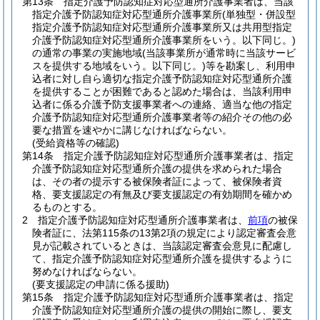
第13条
指定介護予防認知症対応型通所介護事業者は、当該
指定介護予防認知症対応型通所介護事業所
(単独型・併設型
指定介護予防認知症対応型通所介護事業所又は共用型指定
介護予防認知症対応型通所介護事業所をいう。以下同じ。)
の通常の事業の実施地域
(当該事業所が通常時に当該サービ
スを提供する地域をいう。以下同じ。)
等を勘案し、利用申
込者に対し自ら適切な指定介護予防認知症対応型通所介護
を提供することが困難であると認めた場合は、当該利用申
込者に係る介護予防支援事業者への連絡、適当な他の指定
介護予防認知症対応型通所介護事業者等の紹介その他の必
要な措置を速やかに講じなければならない。
(受給資格等の確認)
第14条
指定介護予防認知症対応型通所介護事業者は、指定
介護予防認知症対応型通所介護の提供を求められた場合
は、その者の提示する被保険者証によって、被保険者資
格、要支援認定の有無及び要支援認定の有効期間を確かめ
るものとする。
2
指定介護予防認知症対応型通所介護事業者は、
前項
の被保
険者証に、法第115条の13第2項の規定により認定審査会意
見が記載されているときは、当該認定審査会意見に配慮し
て、指定介護予防認知症対応型通所介護を提供するように
努めなければならない。
(要支援認定の申請に係る援助)
第15条
指定介護予防認知症対応型通所介護事業者は、指定
介護予防認知症対応型通所介護の提供の開始に際し、要支