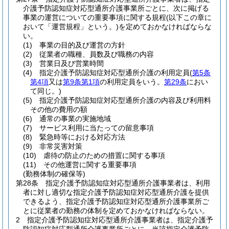
介護予防認知症対応型通所介護事業所ごとに、次に掲げる
事業の運営についての重要事項に関する規程
(以下この章に
おいて「運営規程」という。)
を定めておかなければならな
い。
(1)
事業の目的及び運営の方針
(2)
従業者の職種、員数及び職務の内容
(3)
営業日及び営業時間
(4)
指定介護予防認知症対応型通所介護の利用定員
(
第5条
第4項
又は
第9条第1項
の利用定員をいう。
第29条
におい
て同じ。)
(5)
指定介護予防認知症対応型通所介護の内容及び利用料
その他の費用の額
(6)
通常の事業の実施地域
(7)
サービス利用に当たっての留意事項
(8)
緊急時等における対応方法
(9)
非常災害対策
(10)
虐待の防止のための措置に関する事項
(11)
その他運営に関する重要事項
(勤務体制の確保等)
第28条
指定介護予防認知症対応型通所介護事業者は、利用
者に対し適切な指定介護予防認知症対応型通所介護を提供
できるよう、指定介護予防認知症対応型通所介護事業所ご
とに従業者の勤務の体制を定めておかなければならない。
2
指定介護予防認知症対応型通所介護事業者は、指定介護予