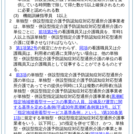
供している時間数で除して得た数が1以上確保されるため
に必要と認められる数
(3)
機能訓練指導員 1以上
2
単独型・併設型指定介護予防認知症対応型通所介護事業者
は、単独型・併設型指定介護予防認知症対応型通所介護の
単位ごとに、
前項第2号
の看護職員又は介護職員を、常時1
人以上当該単独型・併設型指定介護予防認知症対応型通所
介護に従事させなければならない。
3
第1項第2号
の規定にかかわらず、
同項
の看護職員又は介
護職員は、利用者の処遇に支障がない場合は、他の単独
型・併設型指定介護予防認知症対応型通所介護の単位の看
護職員又は介護職員として従事することができるものとす
る。
4
前3項
の単独型・併設型指定介護予防認知症対応型通所介
護の単位は、単独型・併設型指定介護予防認知症対応型通
所介護であってその提供が同時に1又は複数の利用者
(当該
単独型・併設型指定介護予防認知症対応型通所介護事業者
が単独型・併設型指定認知症対応型通所介護事業者
(
黒潮町
指定地域密着型サービスの事業の人員、設備及び運営に関
する基準を定める条例
(平成30年黒潮町条例第19号。以下
「指定地域密着型サービス基準条例」という。)
第100条第
1項
に規定する単独型・併設型指定認知症対応型通所介護事
業者をいう。以下同じ。)
の指定を併せて受け、かつ、単独
型・併設型指定介護予防認知症対応型通所介護の事業と単