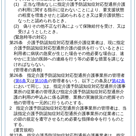
(1)
正当な理由なしに指定介護予防認知症対応型通所介護
の利用に関する指示に従わないことにより、要支援状態
の程度を増進させたと認められるとき又は要介護状態に
なったと認められるとき。
(2)
偽りその他不正な行為によって保険給付を受け、又は
受けようとしたとき。
(緊急時等の対応)
第25条
介護予防認知症対応型通所介護従業者は、現に指定
介護予防認知症対応型通所介護の提供を行っているときに
利用者に病状の急変が生じた場合その他必要な場合は、速
やかに主治の医師への連絡を行う等の必要な措置を講じな
ければならない。
(管理者の責務)
第26条
指定介護予防認知症対応型通所介護事業所の管理者
(
第6条
又は
第10条
の管理者をいう。以下この条及び
第42条
において同じ。)
は、指定介護予防認知症対応型通所介護事
業所の従業者の管理及び指定介護予防認知症対応型通所介
護の利用の申込みに係る調整、業務の実施状況の把握その
他の管理を一元的に行うものとする。
2
指定介護予防認知症対応型通所介護事業所の管理者は、当
該指定介護予防認知症対応型通所介護事業所の従業者にこ
の節の規定を遵守させるため必要な指揮命令を行うものと
する。
(運営規程)
第27条
指定介護予防認知症対応型通所介護事業者は、指定