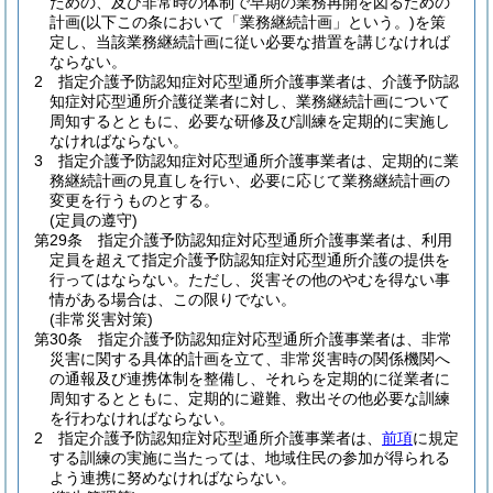
ための、及び非常時の体制で早期の業務再開を図るための
計画
(以下この条において「業務継続計画」という。)
を策
定し、当該業務継続計画に従い必要な措置を講じなければ
ならない。
2
指定介護予防認知症対応型通所介護事業者は、介護予防認
知症対応型通所介護従業者に対し、業務継続計画について
周知するとともに、必要な研修及び訓練を定期的に実施し
なければならない。
3
指定介護予防認知症対応型通所介護事業者は、定期的に業
務継続計画の見直しを行い、必要に応じて業務継続計画の
変更を行うものとする。
(定員の遵守)
第29条
指定介護予防認知症対応型通所介護事業者は、利用
定員を超えて指定介護予防認知症対応型通所介護の提供を
行ってはならない。
ただし、災害その他のやむを得ない事
情がある場合は、この限りでない。
(非常災害対策)
第30条
指定介護予防認知症対応型通所介護事業者は、非常
災害に関する具体的計画を立て、非常災害時の関係機関へ
の通報及び連携体制を整備し、それらを定期的に従業者に
周知するとともに、定期的に避難、救出その他必要な訓練
を行わなければならない。
2
指定介護予防認知症対応型通所介護事業者は、
前項
に規定
する訓練の実施に当たっては、地域住民の参加が得られる
よう連携に努めなければならない。