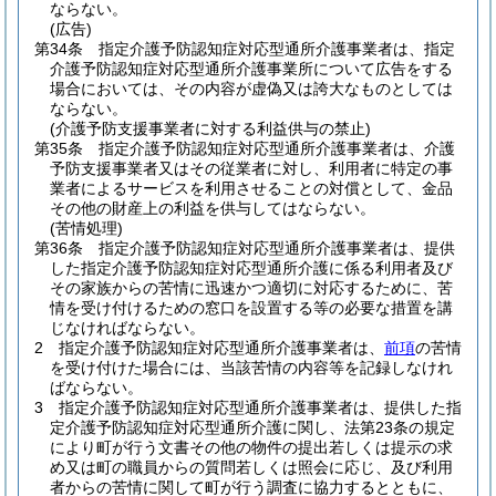
ならない。
(広告)
第34条
指定介護予防認知症対応型通所介護事業者は、指定
介護予防認知症対応型通所介護事業所について広告をする
場合においては、その内容が虚偽又は誇大なものとしては
ならない。
(介護予防支援事業者に対する利益供与の禁止)
第35条
指定介護予防認知症対応型通所介護事業者は、介護
予防支援事業者又はその従業者に対し、利用者に特定の事
業者によるサービスを利用させることの対償として、金品
その他の財産上の利益を供与してはならない。
(苦情処理)
第36条
指定介護予防認知症対応型通所介護事業者は、提供
した指定介護予防認知症対応型通所介護に係る利用者及び
その家族からの苦情に迅速かつ適切に対応するために、苦
情を受け付けるための窓口を設置する等の必要な措置を講
じなければならない。
2
指定介護予防認知症対応型通所介護事業者は、
前項
の苦情
を受け付けた場合には、当該苦情の内容等を記録しなけれ
ばならない。
3
指定介護予防認知症対応型通所介護事業者は、提供した指
定介護予防認知症対応型通所介護に関し、法第23条の規定
により町が行う文書その他の物件の提出若しくは提示の求
め又は町の職員からの質問若しくは照会に応じ、及び利用
者からの苦情に関して町が行う調査に協力するとともに、