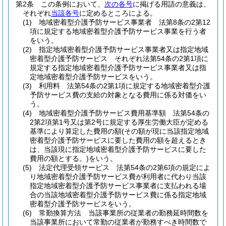
第2条
この条例において、
次の各号
に掲げる用語の意義は、
それぞれ
当該各号
に定めるところによる。
(1)
地域密着型介護予防サービス事業者 法第8条の2第12
項に規定する地域密着型介護予防サービス事業を行う者
をいう。
(2)
指定地域密着型介護予防サービス事業者又は指定地域
密着型介護予防サービス それぞれ法第54条の2第1項に
規定する指定地域密着型介護予防サービス事業者又は指
定地域密着型介護予防サービスをいう。
(3)
利用料 法第54条の2第1項に規定する地域密着型介護
予防サービス費の支給の対象となる費用に係る対価をい
う。
(4)
地域密着型介護予防サービス費用基準額 法第54条の
2第2項第1号又は第2号に規定する厚生労働大臣が定める
基準により算定した費用の額
(その額が現に当該指定地域
密着型介護予防サービスに要した費用の額を超えるとき
は、当該現に指定地域密着型介護予防サービスに要した
費用の額とする。)
をいう。
(5)
法定代理受領サービス 法第54条の2第6項の規定によ
り地域密着型介護予防サービス費が利用者に代わり当該
指定地域密着型介護予防サービス事業者に支払われる場
合の当該地域密着型介護予防サービス費に係る指定地域
密着型介護予防サービスをいう。
(6)
常勤換算方法 当該事業所の従業者の勤務延時間数を
当該事業所において常勤の従業者が勤務すべき時間数で