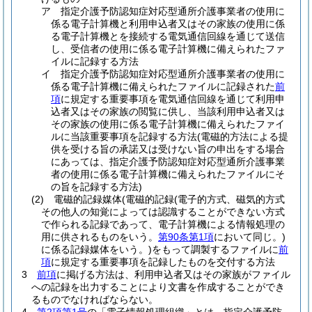
ア
指定介護予防認知症対応型通所介護事業者の使用に
係る電子計算機と利用申込者又はその家族の使用に係
る電子計算機とを接続する電気通信回線を通じて送信
し、受信者の使用に係る電子計算機に備えられたファ
イルに記録する方法
イ
指定介護予防認知症対応型通所介護事業者の使用に
係る電子計算機に備えられたファイルに記録された
前
項
に規定する重要事項を電気通信回線を通じて利用申
込者又はその家族の閲覧に供し、当該利用申込者又は
その家族の使用に係る電子計算機に備えられたファイ
ルに当該重要事項を記録する方法
(電磁的方法による提
供を受ける旨の承諾又は受けない旨の申出をする場合
にあっては、指定介護予防認知症対応型通所介護事業
者の使用に係る電子計算機に備えられたファイルにそ
の旨を記録する方法)
(2)
電磁的記録媒体
(電磁的記録
(電子的方式、磁気的方式
その他人の知覚によっては認識することができない方式
で作られる記録であって、電子計算機による情報処理の
用に供されるものをいう。
第90条第1項
において同じ。)
に係る記録媒体をいう。)
をもって調製するファイルに
前
項
に規定する重要事項を記録したものを交付する方法
3
前項
に掲げる方法は、利用申込者又はその家族がファイル
への記録を出力することにより文書を作成することができ
るものでなければならない。