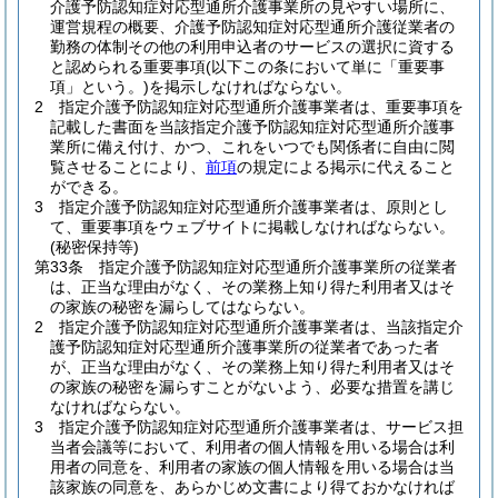
介護予防認知症対応型通所介護事業所の見やすい場所に、
運営規程の概要、介護予防認知症対応型通所介護従業者の
勤務の体制その他の利用申込者のサービスの選択に資する
と認められる重要事項
(以下この条において単に「重要事
項」という。)
を掲示しなければならない。
2
指定介護予防認知症対応型通所介護事業者は、重要事項を
記載した書面を当該指定介護予防認知症対応型通所介護事
業所に備え付け、かつ、これをいつでも関係者に自由に閲
覧させることにより、
前項
の規定による掲示に代えること
ができる。
3
指定介護予防認知症対応型通所介護事業者は、原則とし
て、重要事項をウェブサイトに掲載しなければならない。
(秘密保持等)
第33条
指定介護予防認知症対応型通所介護事業所の従業者
は、正当な理由がなく、その業務上知り得た利用者又はそ
の家族の秘密を漏らしてはならない。
2
指定介護予防認知症対応型通所介護事業者は、当該指定介
護予防認知症対応型通所介護事業所の従業者であった者
が、正当な理由がなく、その業務上知り得た利用者又はそ
の家族の秘密を漏らすことがないよう、必要な措置を講じ
なければならない。
3
指定介護予防認知症対応型通所介護事業者は、サービス担
当者会議等において、利用者の個人情報を用いる場合は利
用者の同意を、利用者の家族の個人情報を用いる場合は当
該家族の同意を、あらかじめ文書により得ておかなければ