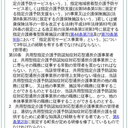
定介護予防サービスをいう。)
、指定地域密着型介護予防サ
ービス若しくは指定介護予防支援
(法第58条第1項に規定す
る指定介護予防支援をいう。)
の事業又は介護保険施設
(法
第8条第25項に規定する介護保険施設をいう。)
若しくは健
康保険法等の一部を改正する法律
(平成18年法律第83号)
第
26条の規定による改正前の法第48条第1項第3号に規定する
指定介護療養型医療施設の運営
(
第44条第7項
及び
第70条第
9項
において「指定居宅サービス事業等」という。)
につい
て3年以上の経験を有する者でなければならない。
(管理者)
第10条
共用型指定介護予防認知症対応型通所介護事業者
は、共用型指定介護予防認知症対応型通所介護事業所ごと
に専らその職務に従事する常勤の管理者を置かなければな
らない。
ただし、当該管理者は、共用型指定介護予防認知
症対応型通所介護事業所の管理上支障がない場合は、当該
共用型指定介護予防認知症対応型通所介護事業所の他の職
務に従事し、又は他の事業所、施設等の職務に従事するこ
とができるものとするほか、当該共用型指定介護予防認知
症対応型通所介護事業所の他の職務に従事し、かつ、他の
本体事業所等の職務に従事することができるものとする。
2
共用型指定介護予防認知症対応型通所介護事業所の管理者
は、適切な共用型指定介護予防認知症対応型通所介護を提
供するために必要な知識及び経験を有する者であって、
第6
条第2項
に規定する町長が定める研修を修了しているもので
なければならない。