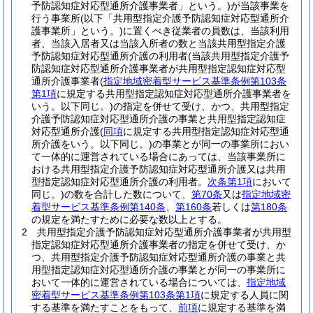
予防認知症対応型通所介護事業者」という。)
が当該事業を
行う事業所
(以下「共用型指定介護予防認知症対応型通所介
護事業所」という。)
に置くべき従業者の員数は、当該利用
者、当該入居者又は当該入所者の数と当該共用型指定介護
予防認知症対応型通所介護の利用者
(当該共用型指定介護予
防認知症対応型通所介護事業者が共用型指定認知症対応型
通所介護事業者
(
指定地域密着型サービス基準条例第103条
第1項
に規定する共用型指定認知症対応型通所介護事業者を
いう。以下同じ。)
の指定を併せて受け、かつ、共用型指定
介護予防認知症対応型通所介護の事業と共用型指定認知症
対応型通所介護
(
同項
に規定する共用型指定認知症対応型通
所介護をいう。以下同じ。)
の事業とが同一の事業所におい
て一体的に運営されている場合にあっては、当該事業所に
おける共用型指定介護予防認知症対応型通所介護又は共用
型指定認知症対応型通所介護の利用者。
次条第1項
において
同じ。)
の数を合計した数について、
第70条
又は
指定地域密
着型サービス基準条例第140条
、
第160条
若しくは
第180条
の規定を満たすために必要な数以上とする。
2
共用型指定介護予防認知症対応型通所介護事業者が共用型
指定認知症対応型通所介護事業者の指定を併せて受け、か
つ、共用型指定介護予防認知症対応型通所介護の事業と共
用型指定認知症対応型通所介護の事業とが同一の事業所に
おいて一体的に運営されている場合については、
指定地域
密着型サービス基準条例第103条第1項
に規定する人員に関
する基準を満たすことをもって、
前項
に規定する基準を満