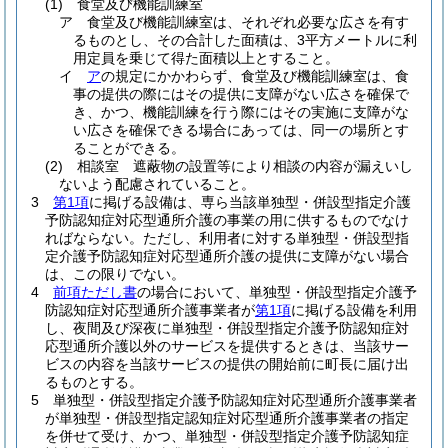
(1)
食堂及び機能訓練室
ア
食堂及び機能訓練室は、それぞれ必要な広さを有す
るものとし、その合計した面積は、3平方メートルに利
用定員を乗じて得た面積以上とすること。
イ
ア
の規定にかかわらず、食堂及び機能訓練室は、食
事の提供の際にはその提供に支障がない広さを確保で
き、かつ、機能訓練を行う際にはその実施に支障がな
い広さを確保できる場合にあっては、同一の場所とす
ることができる。
(2)
相談室 遮蔽物の設置等により相談の内容が漏えいし
ないよう配慮されていること。
3
第1項
に掲げる設備は、専ら当該単独型・併設型指定介護
予防認知症対応型通所介護の事業の用に供するものでなけ
ればならない。
ただし、利用者に対する単独型・併設型指
定介護予防認知症対応型通所介護の提供に支障がない場合
は、この限りでない。
4
前項ただし書
の場合において、単独型・併設型指定介護予
防認知症対応型通所介護事業者が
第1項
に掲げる設備を利用
し、夜間及び深夜に単独型・併設型指定介護予防認知症対
応型通所介護以外のサービスを提供するときは、当該サー
ビスの内容を当該サービスの提供の開始前に町長に届け出
るものとする。
5
単独型・併設型指定介護予防認知症対応型通所介護事業者
が単独型・併設型指定認知症対応型通所介護事業者の指定
を併せて受け、かつ、単独型・併設型指定介護予防認知症