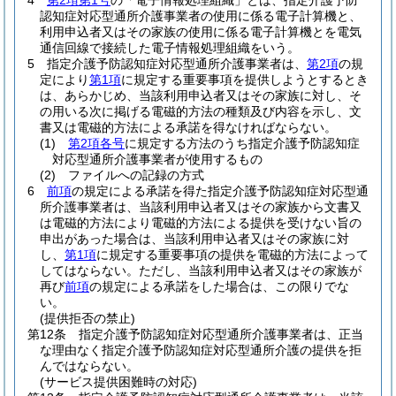
4
第2項第1号
の「電子情報処理組織」とは、指定介護予防
認知症対応型通所介護事業者の使用に係る電子計算機と、
利用申込者又はその家族の使用に係る電子計算機とを電気
通信回線で接続した電子情報処理組織をいう。
5
指定介護予防認知症対応型通所介護事業者は、
第2項
の規
定により
第1項
に規定する重要事項を提供しようとするとき
は、あらかじめ、当該利用申込者又はその家族に対し、そ
の用いる次に掲げる電磁的方法の種類及び内容を示し、文
書又は電磁的方法による承諾を得なければならない。
(1)
第2項各号
に規定する方法のうち指定介護予防認知症
対応型通所介護事業者が使用するもの
(2)
ファイルへの記録の方式
6
前項
の規定による承諾を得た指定介護予防認知症対応型通
所介護事業者は、当該利用申込者又はその家族から文書又
は電磁的方法により電磁的方法による提供を受けない旨の
申出があった場合は、当該利用申込者又はその家族に対
し、
第1項
に規定する重要事項の提供を電磁的方法によって
してはならない。
ただし、当該利用申込者又はその家族が
再び
前項
の規定による承諾をした場合は、この限りでな
い。
(提供拒否の禁止)
第12条
指定介護予防認知症対応型通所介護事業者は、正当
な理由なく指定介護予防認知症対応型通所介護の提供を拒
んではならない。
(サービス提供困難時の対応)