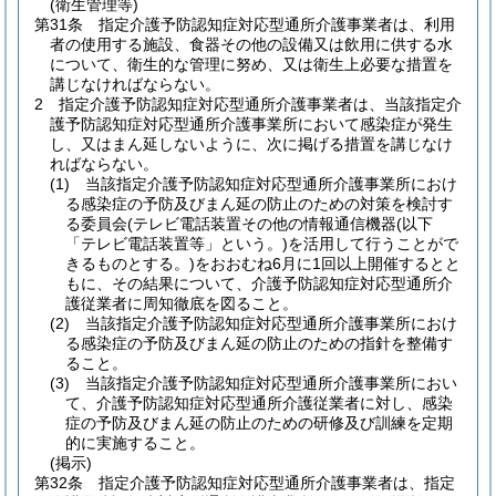
(衛生管理等)
第31条
指定介護予防認知症対応型通所介護事業者は、利用
者の使用する施設、食器その他の設備又は飲用に供する水
について、衛生的な管理に努め、又は衛生上必要な措置を
講じなければならない。
2
指定介護予防認知症対応型通所介護事業者は、当該指定介
護予防認知症対応型通所介護事業所において感染症が発生
し、又はまん延しないように、次に掲げる措置を講じなけ
ればならない。
(1)
当該指定介護予防認知症対応型通所介護事業所におけ
る感染症の予防及びまん延の防止のための対策を検討す
る委員会
(テレビ電話装置その他の情報通信機器
(以下
「テレビ電話装置等」という。)
を活用して行うことがで
きるものとする。)
をおおむね6月に1回以上開催するとと
もに、その結果について、介護予防認知症対応型通所介
護従業者に周知徹底を図ること。
(2)
当該指定介護予防認知症対応型通所介護事業所におけ
る感染症の予防及びまん延の防止のための指針を整備す
ること。
(3)
当該指定介護予防認知症対応型通所介護事業所におい
て、介護予防認知症対応型通所介護従業者に対し、感染
症の予防及びまん延の防止のための研修及び訓練を定期
的に実施すること。
(掲示)
第32条
指定介護予防認知症対応型通所介護事業者は、指定