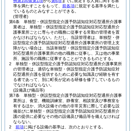
例第100条第1項
から
第6項
までに規定する人員に関する基
準を満たすことをもって、
前各項
に規定する基準を満たし
ているものとみなすことができる。
(管理者)
第6条
単独型・併設型指定介護予防認知症対応型通所介護事
業者は、単独型・併設型指定介護予防認知症対応型通所介
護事業所ごとに専らその職務に従事する常勤の管理者を置
かなければならない。
ただし、当該管理者は、単独型・併
設型指定介護予防認知症対応型通所介護事業所の管理上支
障がない場合は、当該単独型・併設型指定介護予防認知症
対応型通所介護事業所の他の職務に従事し、又は他の事業
所、施設等の職務に従事することができるものとする。
2
単独型・併設型指定介護予防認知症対応型通所介護事業所
の管理者は、適切な単独型・併設型指定介護予防認知症対
応型通所介護を提供するために必要な知識及び経験を有す
る者であって、別に町長が定める研修を修了しているもの
でなければならない。
(設備及び備品等)
第7条
単独型・併設型指定介護予防認知症対応型通所介護事
業所は、食堂、機能訓練室、静養室、相談室及び事務室を
有するほか、消火設備その他の非常災害に際して必要な設
備並びに単独型・併設型指定介護予防認知症対応型通所介
護の提供に必要なその他の設備及び備品等を備えなければ
ならない。
2
前項
に掲げる設備の基準は、次のとおりとする。