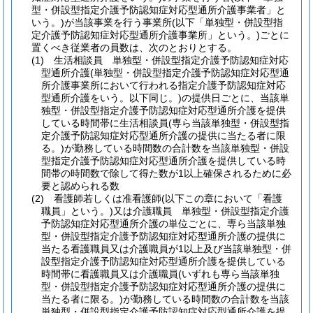
型・併設型指定介護予防認知症対応型通所介護事業者」と
いう。)
が当該事業を行う事業所
(以下「単独型・併設型指
定介護予防認知症対応型通所介護事業所」という。)
ごとに
置くべき従業者の員数は、次のとおりとする。
(1)
生活相談員 単独型・併設型指定介護予防認知症対応
型通所介護
(単独型・併設型指定介護予防認知症対応型通
所介護事業所において行われる指定介護予防認知症対応
型通所介護をいう。以下同じ。)
の提供日ごとに、当該単
独型・併設型指定介護予防認知症対応型通所介護を提供
している時間帯に生活相談員
(専ら当該単独型・併設型指
定介護予防認知症対応型通所介護の提供に当たる者に限
る。)
が勤務している時間数の合計数を当該単独型・併設
型指定介護予防認知症対応型通所介護を提供している時
間帯の時間数で除して得た数が1以上確保されるために必
要と認められる数
(2)
看護師若しくは准看護師
(以下この章において「看護
職員」という。)
又は介護職員 単独型・併設型指定介護
予防認知症対応型通所介護の単位ごとに、専ら当該単独
型・併設型指定介護予防認知症対応型通所介護の提供に
当たる看護職員又は介護職員が1以上及び当該単独型・併
設型指定介護予防認知症対応型通所介護を提供している
時間帯に看護職員又は介護職員
(いずれも専ら当該単独
型・併設型指定介護予防認知症対応型通所介護の提供に
当たる者に限る。)
が勤務している時間数の合計数を当該
単独型・併設型指定介護予防認知症対応型通所介護を提