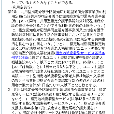
たしているものとみなすことができる。
(利用定員等)
第9条
共用型指定介護予防認知症対応型通所介護事業所の利
用定員
(当該共用型指定介護予防認知症対応型通所介護事業
所において同時に共用型指定介護予防認知症対応型通所介
護の提供を受けることができる利用者の数の上限をいう。)
は、指定認知症対応型共同生活介護事業所又は指定介護予
防認知症対応型共同生活介護事業所においては共同生活住
居
(法第8条第20項又は法第8条の2第15項に規定する共同生
活を営むべき住居をいう。)
ごとに、指定地域密着型特定施
設又は指定地域密着型介護老人福祉施設
(ユニット型指定地
域密着型介護老人福祉施設
(
指定地域密着型サービス基準条
例第208条
に規定するユニット型指定地域密着型介護老人
福祉施設をいう。以下この項において同じ。)
を除く。)
に
おいては施設ごとに1日当たり3人以下とし、ユニット型指
定地域密着型介護老人福祉施設においてはユニットごとに
当該ユニット型指定地域密着型介護老人福祉施設の入居者
の数と当該共用型指定介護予防認知症対応型通所介護の利
用者の数の合計が1日当たり12人以下となる数とする。
2
共用型指定介護予防認知症対応型通所介護事業者は、指定
居宅サービス
(法第41条第1項に規定する指定居宅サービス
をいう。)
、指定地域密着型サービス
(法第42条の2第1項に
規定する指定地域密着型サービスをいう。)
、指定居宅介護
支援
(法第46条第1項に規定する指定居宅介護支援をい
う。)
、指定介護予防サービス
(法第53条第1項に規定する指