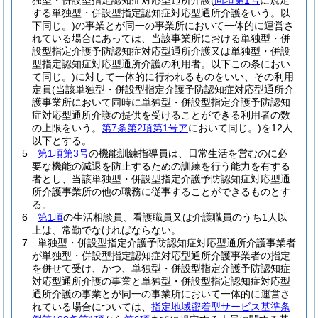
独型・併設型指定認知症対応型通所介護
(
同項第1号
に規定
する単独型・併設型指定認知症対応型通所介護をいう。以
下同じ。)
の事業とが同一の事業所において一体的に運営さ
れている場合にあっては、当該事業所における単独型・併
設型指定介護予防認知症対応型通所介護又は単独型・併設
型指定認知症対応型通所介護の利用者。以下この条におい
て同じ。)
に対して一体的に行われるものをいい、その利用
定員
(当該単独型・併設型指定介護予防認知症対応型通所介
護事業所において同時に単独型・併設型指定介護予防認知
症対応型通所介護の提供を受けることができる利用者の数
の上限をいう。
第7条第2項第1号ア
において同じ。)
を12人
以下とする。
5
第1項第3号
の機能訓練指導員は、日常生活を営むのに必
要な機能の減退を防止するための訓練を行う能力を有する
者とし、当該単独型・併設型指定介護予防認知症対応型通
所介護事業所の他の職務に従事することができるものとす
る。
6
第1項
の生活相談員、看護職員又は介護職員のうち1人以
上は、常勤でなければならない。
7
単独型・併設型指定介護予防認知症対応型通所介護事業者
が単独型・併設型指定認知症対応型通所介護事業者の指定
を併せて受け、かつ、単独型・併設型指定介護予防認知症
対応型通所介護の事業と単独型・併設型指定認知症対応型
通所介護の事業とが同一の事業所において一体的に運営さ
れている場合については、
指定地域密着型サービス基準条