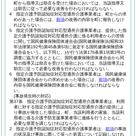
町から指導又は助言を受けた場合においては、当該指導又
は助言に従って必要な改善を行わなければならない。
4
指定介護予防認知症対応型通所介護事業者は、町からの求
めがあった場合には、
前項
の改善の内容を町に報告しなけ
ればならない。
5
指定介護予防認知症対応型通所介護事業者は、提供した指
定介護予防認知症対応型通所介護に係る利用者からの苦情
に関して国民健康保険団体連合会
(国民健康保険法
(昭和33
年法律第192号)
第45条第5項に規定する国民健康保険団体
連合会をいう。以下同じ。)
が行う法第176条第1項第3号の
調査に協力するとともに、国民健康保険団体連合会から同
号の指導又は助言を受けた場合においては、当該指導又は
助言に従って必要な改善を行わなければならない。
6
指定介護予防認知症対応型通所介護事業者は、国民健康保
険団体連合会からの求めがあった場合には、
前項
の改善の
内容を国民健康保険団体連合会に報告しなければならな
い。
(事故発生時の対応)
第37条
指定介護予防認知症対応型通所介護事業者は、利用
者に対する指定介護予防認知症対応型通所介護の提供によ
り事故が発生した場合は、町、当該利用者の家族、当該利
用者に係る介護予防支援事業者等に連絡を行うとともに、
必要な措置を講じなければならない。
2
指定介護予防認知症対応型通所介護事業者は、
前項
の事故
の状況及び事故に際して採った処置について記録しなけれ