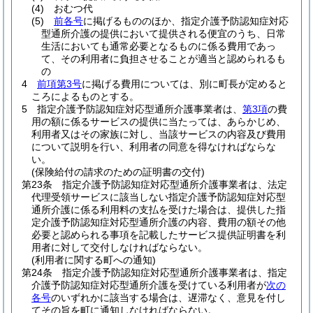
(4)
おむつ代
(5)
前各号
に掲げるもののほか、指定介護予防認知症対応
型通所介護の提供において提供される便宜のうち、日常
生活においても通常必要となるものに係る費用であっ
て、その利用者に負担させることが適当と認められるも
の
4
前項第3号
に掲げる費用については、別に町長が定めると
ころによるものとする。
5
指定介護予防認知症対応型通所介護事業者は、
第3項
の費
用の額に係るサービスの提供に当たっては、あらかじめ、
利用者又はその家族に対し、当該サービスの内容及び費用
について説明を行い、利用者の同意を得なければならな
い。
(保険給付の請求のための証明書の交付)
第23条
指定介護予防認知症対応型通所介護事業者は、法定
代理受領サービスに該当しない指定介護予防認知症対応型
通所介護に係る利用料の支払を受けた場合は、提供した指
定介護予防認知症対応型通所介護の内容、費用の額その他
必要と認められる事項を記載したサービス提供証明書を利
用者に対して交付しなければならない。
(利用者に関する町への通知)
第24条
指定介護予防認知症対応型通所介護事業者は、指定
介護予防認知症対応型通所介護を受けている利用者が
次の
各号
のいずれかに該当する場合は、遅滞なく、意見を付し
てその旨を町に通知しなければならない。