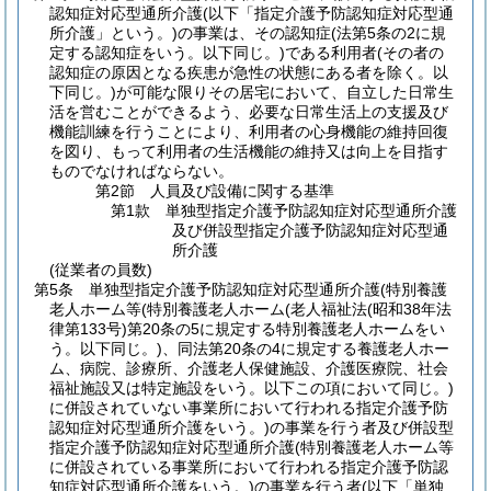
認知症対応型通所介護
(以下「指定介護予防認知症対応型通
所介護」という。)
の事業は、その認知症
(法第5条の2に規
定する認知症をいう。以下同じ。)
である利用者
(その者の
認知症の原因となる疾患が急性の状態にある者を除く。以
下同じ。)
が可能な限りその居宅において、自立した日常生
活を営むことができるよう、必要な日常生活上の支援及び
機能訓練を行うことにより、利用者の心身機能の維持回復
を図り、もって利用者の生活機能の維持又は向上を目指す
ものでなければならない。
第2節
人員及び設備に関する基準
第1款
単独型指定介護予防認知症対応型通所介護
及び併設型指定介護予防認知症対応型通
所介護
(従業者の員数)
第5条
単独型指定介護予防認知症対応型通所介護
(特別養護
老人ホーム等
(特別養護老人ホーム
(老人福祉法
(昭和38年法
律第133号)
第20条の5に規定する特別養護老人ホームをい
う。以下同じ。)
、同法第20条の4に規定する養護老人ホー
ム、病院、診療所、介護老人保健施設、介護医療院、社会
福祉施設又は特定施設をいう。以下この項において同じ。)
に併設されていない事業所において行われる指定介護予防
認知症対応型通所介護をいう。)
の事業を行う者及び併設型
指定介護予防認知症対応型通所介護
(特別養護老人ホーム等
に併設されている事業所において行われる指定介護予防認
知症対応型通所介護をいう。)
の事業を行う者
(以下「単独