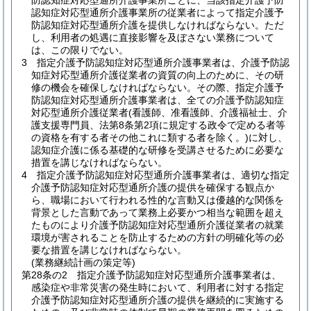
防認知症対応型通所介護事業所ごとに、当該指定介護予防
認知症対応型通所介護事業所の従業者によって指定介護予
防認知症対応型通所介護を提供しなければならない。
ただ
し、利用者の処遇に直接影響を及ぼさない業務について
は、この限りでない。
3
指定介護予防認知症対応型通所介護事業者は、介護予防認
知症対応型通所介護従業者の資質の向上のために、その研
修の機会を確保しなければならない。
その際、指定介護予
防認知症対応型通所介護事業者は、全ての介護予防認知症
対応型通所介護従業者
(看護師、准看護師、介護福祉士、介
護支援専門員、法第8条第2項に規定する政令で定める者等
の資格を有する者その他これに類する者を除く。)
に対し、
認知症介護に係る基礎的な研修を受講させるために必要な
措置を講じなければならない。
4
指定介護予防認知症対応型通所介護事業者は、適切な指定
介護予防認知症対応型通所介護の提供を確保する観点か
ら、職場において行われる性的な言動又は優越的な関係を
背景とした言動であって業務上必要かつ相当な範囲を超え
たものにより介護予防認知症対応型通所介護従業者の就業
環境が害されることを防止するための方針の明確化等の必
要な措置を講じなければならない。
(業務継続計画の策定等)
第28条の2
指定介護予防認知症対応型通所介護事業者は、
感染症や非常災害の発生時において、利用者に対する指定
介護予防認知症対応型通所介護の提供を継続的に実施する