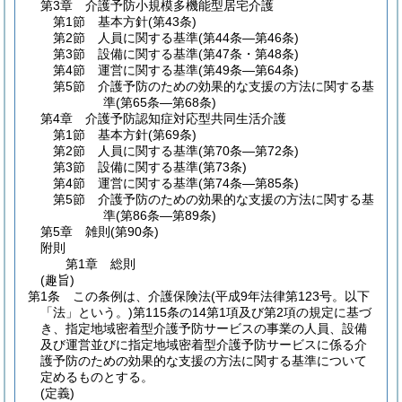
第3章
介護予防小規模多機能型居宅介護
第1節
基本方針
(第43条)
第2節
人員に関する基準
(第44条―第46条)
第3節
設備に関する基準
(第47条・第48条)
第4節
運営に関する基準
(第49条―第64条)
第5節
介護予防のための効果的な支援の方法に関する基
準
(第65条―第68条)
第4章
介護予防認知症対応型共同生活介護
第1節
基本方針
(第69条)
第2節
人員に関する基準
(第70条―第72条)
第3節
設備に関する基準
(第73条)
第4節
運営に関する基準
(第74条―第85条)
第5節
介護予防のための効果的な支援の方法に関する基
準
(第86条―第89条)
第5章
雑則
(第90条)
附則
第1章
総則
(趣旨)
第1条
この条例は、介護保険法
(平成9年法律第123号。以下
「法」という。)
第115条の14第1項及び第2項の規定に基づ
き、指定地域密着型介護予防サービスの事業の人員、設備
及び運営並びに指定地域密着型介護予防サービスに係る介
護予防のための効果的な支援の方法に関する基準について
定めるものとする。
(定義)