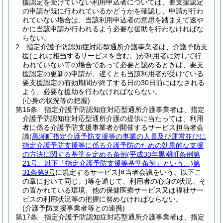
援認定を受けていない利用申込者については、要支援認定
の申請が既に行われているかどうかを確認し、申請が行わ
れていない場合は、当該利用申込者の意思を踏まえて速や
かに当該申請が行われるよう必要な援助を行わなければな
らない。
2
指定介護予防認知症対応型通所介護事業者は、介護予防支
援
(これに相当するサービスを含む。)
が利用者に対して行
われていない等の場合であって必要と認めるときは、要支
援認定の更新の申請が、遅くとも当該利用者が受けている
要支援認定の有効期間が終了する日の30日前にはなされる
よう、必要な援助を行わなければならない。
(心身の状況等の把握)
第16条
指定介護予防認知症対応型通所介護事業者は、指定
介護予防認知症対応型通所介護の提供に当たっては、利用
者に係る介護予防支援事業者が開催するサービス担当者会
議
(
黒潮町指定介護予防支援等の事業の人員及び運営並びに
指定介護予防支援等に係る介護予防のための効果的な支援
の方法に関する基準を定める条例
(平成30年黒潮町条例第
21号。以下「指定介護予防支援等基準条例」という。)
第
31条第9号
に規定するサービス担当者会議をいう。以下こ
の章において同じ。)
等を通じて、利用者の心身の状況、そ
の置かれている環境、他の保健医療サービス又は福祉サー
ビスの利用状況等の把握に努めなければならない。
(介護予防支援事業者等との連携)
第17条
指定介護予防認知症対応型通所介護事業者は、指定