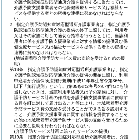
介護予防認知症対応型通所介護を提供するに当たっては、
介護予防支援事業者その他保健医療サービス又は福祉サー
ビスを提供する者との密接な連携に努めなければならな
い。
2
指定介護予防認知症対応型通所介護事業者は、指定介護予
防認知症対応型通所介護の提供の終了に際しては、利用者
又はその家族に対して適切な指導を行うとともに、当該利
用者に係る介護予防支援事業者に対する情報の提供及び保
健医療サービス又は福祉サービスを提供する者との密接な
連携に努めなければならない。
(地域密着型介護予防サービス費の支給を受けるための援
助)
第18条
指定介護予防認知症対応型通所介護事業者は、指定
介護予防認知症対応型通所介護の提供の開始に際し、利用
申込者が介護保険法施行規則
(平成11年厚生省令第36号。
以下「施行規則」という。)
第85条の2各号のいずれにも該
当しないときは、当該利用申込者又はその家族に対し、介
護予防サービス計画の作成を介護予防支援事業者に依頼す
る旨を町に対して届け出ること等により、地域密着型介護
予防サービス費の支給を受けることができる旨を説明する
こと、介護予防支援事業者に関する情報を提供することそ
の他の地域密着型介護予防サービス費の支給を受けるため
に必要な援助を行わなければならない。
(介護予防サービス計画に沿ったサービスの提供)
第19条
指定介護予防認知症対応型通所介護事業者は、介護