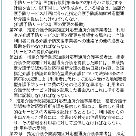
予防サービス計画
(施行規則第85条の2第1号ハに規定する
計画を含む。以下同じ。)
が作成されている場合は、当該介
護予防サービス計画に沿った指定介護予防認知症対応型通
所介護を提供しなければならない。
(介護予防サービス計画の変更の援助)
第20条
指定介護予防認知症対応型通所介護事業者は、利用
者が介護予防サービス計画の変更を希望する場合は、当該
利用者に係る介護予防支援事業者への連絡その他の必要な
援助を行わなければならない。
(サービスの提供の記録)
第21条
指定介護予防認知症対応型通所介護事業者は、指定
介護予防認知症対応型通所介護を提供した際には、当該指
定介護予防認知症対応型通所介護の提供日及び内容、当該
指定介護予防認知症対応型通所介護について法第54条の2
第6項の規定により利用者に代わって支払を受ける地域密着
型介護予防サービス費の額その他必要な事項を、利用者の
介護予防サービス計画を記載した書面又はこれに準ずる書
面に記載しなければならない。
2
指定介護予防認知症対応型通所介護事業者は、指定介護予
防認知症対応型通所介護を提供した際には、提供した具体
的なサービスの内容等を記録するとともに、利用者からの
申出があった場合には、文書の交付その他適切な方法によ
り、その情報を利用者に対して提供しなければならない。
(利用料等の受領)
第22条
指定介護予防認知症対応型通所介護事業者は、法定