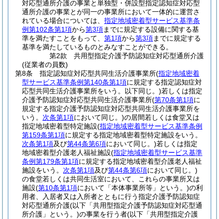
対応型通所介護の事業と単独型・併設型指定認知症対応型
通所介護の事業とが同一の事業所において一体的に運営さ
れている場合については、
指定地域密着型サービス基準条
例第102条第1項
から
第3項
までに規定する設備に関する基
準を満たすことをもって、
第1項
から
第3項
までに規定する
基準を満たしているものとみなすことができる。
第2款
共用型指定介護予防認知症対応型通所介護
(従業者の員数)
第8条
指定認知症対応型共同生活介護事業所
(
指定地域密着
型サービス基準条例第140条第1項
に規定する指定認知症対
応型共同生活介護事業所をいう。以下同じ。)
若しくは指定
介護予防認知症対応型共同生活介護事業所
(
第70条第1項
に
規定する指定介護予防認知症対応型共同生活介護事業所を
いう。
次条第1項
において同じ。)
の居間若しくは食堂又は
指定地域密着型特定施設
(
指定地域密着型サービス基準条例
第159条第1項
に規定する指定地域密着型特定施設をいう。
次条第1項
及び
第44条第6項
において同じ。)
若しくは指定
地域密着型介護老人福祉施設
(
指定地域密着型サービス基準
条例第179条第1項
に規定する指定地域密着型介護老人福祉
施設をいう。
次条第1項
及び
第44条第6項
において同じ。)
の食堂若しくは共同生活室において、これらの事業所又は
施設
(
第10条第1項
において「本体事業所等」という。)
の利
用者、入居者又は入所者とともに行う指定介護予防認知症
対応型通所介護
(以下「共用型指定介護予防認知症対応型通
所介護」という。)
の事業を行う者
(以下「共用型指定介護