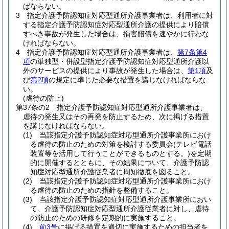
ばならない。
3
指定介護予防認知症対応型通所介護事業者は、利用者に対
する指定介護予防認知症対応型通所介護の提供により賠償
すべき事故が発生した場合は、損害賠償を速やかに行わな
ければならない。
4
指定介護予防認知症対応型通所介護事業者は、
第7条第4
項
の単独型・併設型指定介護予防認知症対応型通所介護以
外のサービスの提供により事故が発生した場合は、
第1項
及
び
第2項
の規定に準じた必要な措置を講じなければならな
い。
(虐待の防止)
第37条の2
指定介護予防認知症対応型通所介護事業者は、
虐待の発生又はその再発を防止するため、次に掲げる措置
を講じなければならない。
(1)
当該指定介護予防認知症対応型通所介護事業所におけ
る虐待の防止のための対策を検討する委員会
(テレビ電話
装置等を活用して行うことができるものとする。)
を定期
的に開催するとともに、その結果について、介護予防認
知症対応型通所介護従業者に周知徹底を図ること。
(2)
当該指定介護予防認知症対応型通所介護事業所におけ
る虐待の防止のための指針を整備すること。
(3)
当該指定介護予防認知症対応型通所介護事業所におい
て、介護予防認知症対応型通所介護従業者に対し、虐待
の防止のための研修を定期的に実施すること。
(4)
前3号
に掲げる措置を適切に実施するための担当者を