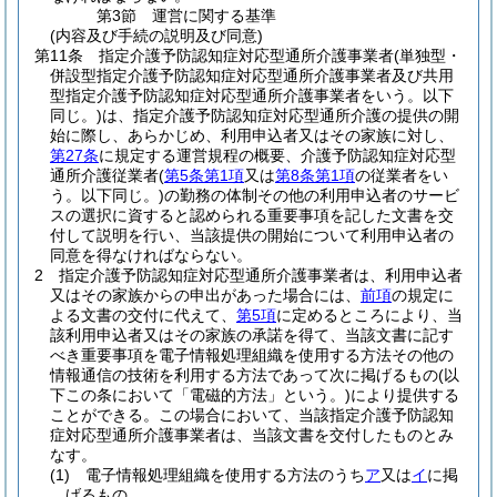
第3節
運営に関する基準
(内容及び手続の説明及び同意)
第11条
指定介護予防認知症対応型通所介護事業者
(単独型・
併設型指定介護予防認知症対応型通所介護事業者及び共用
型指定介護予防認知症対応型通所介護事業者をいう。以下
同じ。)
は、指定介護予防認知症対応型通所介護の提供の開
始に際し、あらかじめ、利用申込者又はその家族に対し、
第27条
に規定する運営規程の概要、介護予防認知症対応型
通所介護従業者
(
第5条第1項
又は
第8条第1項
の従業者をい
う。以下同じ。)
の勤務の体制その他の利用申込者のサービ
スの選択に資すると認められる重要事項を記した文書を交
付して説明を行い、当該提供の開始について利用申込者の
同意を得なければならない。
2
指定介護予防認知症対応型通所介護事業者は、利用申込者
又はその家族からの申出があった場合には、
前項
の規定に
よる文書の交付に代えて、
第5項
に定めるところにより、当
該利用申込者又はその家族の承諾を得て、当該文書に記す
べき重要事項を電子情報処理組織を使用する方法その他の
情報通信の技術を利用する方法であって次に掲げるもの
(以
下この条において「電磁的方法」という。)
により提供する
ことができる。
この場合において、当該指定介護予防認知
症対応型通所介護事業者は、当該文書を交付したものとみ
なす。
(1)
電子情報処理組織を使用する方法のうち
ア
又は
イ
に掲
げるもの