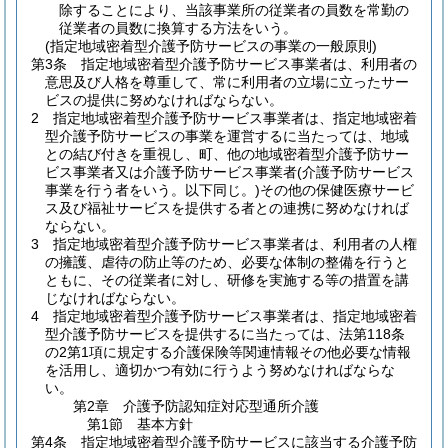
除することにより、当該事業所の従業者の員数を常勤の
従業者の員数に換算する方法をいう。
(指定地域密着型介護予防サービスの事業の一般原則)
第3条
指定地域密着型介護予防サービス事業者は、利用者の
意思及び人格を尊重して、常に利用者の立場に立ったサー
ビスの提供に努めなければならない。
2
指定地域密着型介護予防サービス事業者は、指定地域密着
型介護予防サービスの事業を運営するに当たっては、地域
との結び付きを重視し、町、他の地域密着型介護予防サー
ビス事業者又は介護予防サービス事業者
(介護予防サービス
事業を行う者をいう。以下同じ。)
その他の保健医療サービ
ス及び福祉サービスを提供する者との連携に努めなければ
ならない。
3
指定地域密着型介護予防サービス事業者は、利用者の人権
の擁護、虐待の防止等のため、必要な体制の整備を行うと
ともに、その従業者に対し、研修を実施する等の措置を講
じなければならない。
4
指定地域密着型介護予防サービス事業者は、指定地域密着
型介護予防サービスを提供するに当たっては、法第118条
の2第1項に規定する介護保険等関連情報その他必要な情報
を活用し、適切かつ有効に行うよう努めなければならな
い。
第2章
介護予防認知症対応型通所介護
第1節
基本方針
第4条
指定地域密着型介護予防サービスに該当する介護予防