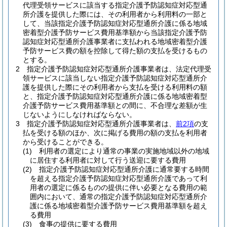
代理受領サービスに該当する指定介護予防認知症対応型通
所介護を提供した際には、その利用者から利用料の一部と
して、当該指定介護予防認知症対応型通所介護に係る地域
密着型介護予防サービス費用基準額から当該指定介護予防
認知症対応型通所介護事業者に支払われる地域密着型介護
予防サービス費の額を控除して得た額の支払を受けるもの
とする。
2
指定介護予防認知症対応型通所介護事業者は、法定代理受
領サービスに該当しない指定介護予防認知症対応型通所介
護を提供した際にその利用者から支払を受ける利用料の額
と、指定介護予防認知症対応型通所介護に係る地域密着型
介護予防サービス費用基準額との間に、不合理な差額が生
じないようにしなければならない。
3
指定介護予防認知症対応型通所介護事業者は、
前2項
の支
払を受ける額のほか、次に掲げる費用の額の支払を利用者
から受けることができる。
(1)
利用者の選定により通常の事業の実施地域以外の地域
に居住する利用者に対して行う送迎に要する費用
(2)
指定介護予防認知症対応型通所介護に通常要する時間
を超える指定介護予防認知症対応型通所介護であって利
用者の選定に係るものの提供に伴い必要となる費用の範
囲内において、通常の指定介護予防認知症対応型通所介
護に係る地域密着型介護予防サービス費用基準額を超え
る費用
(3)
食事の提供に要する費用