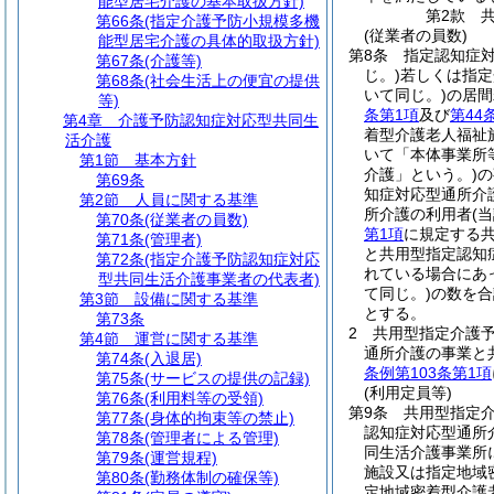
能型居宅介護の基本取扱方針)
第2款
第66条
(指定介護予防小規模多機
(従業者の員数)
能型居宅介護の具体的取扱方針)
第8条
指定認知症
第67条
(介護等)
じ。)
若しくは指定
第68条
(社会生活上の便宜の提供
いて同じ。)
の居間
等)
条第1項
及び
第44
第4章
介護予防認知症対応型共同生
着型介護老人福祉
活介護
いて「本体事業所
第1節
基本方針
介護」という。)
の
第69条
知症対応型通所介
第2節
人員に関する基準
所介護の利用者
(
第70条
(従業者の員数)
第1項
に規定する
第71条
(管理者)
と共用型指定認知
第72条
(指定介護予防認知症対応
れている場合にあ
型共同生活介護事業者の代表者)
て同じ。)
の数を合
第3節
設備に関する基準
とする。
第73条
2
共用型指定介護
第4節
運営に関する基準
通所介護の事業と
第74条
(入退居)
条例第103条第1項
第75条
(サービスの提供の記録)
(利用定員等)
第76条
(利用料等の受領)
第9条
共用型指定
第77条
(身体的拘束等の禁止)
認知症対応型通所
第78条
(管理者による管理)
同生活介護事業所
第79条
(運営規程)
施設又は指定地域
第80条
(勤務体制の確保等)
定地域密着型介護