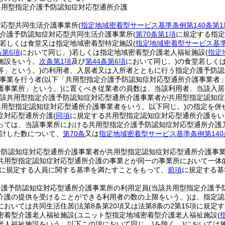
共用型指定介護予防認知症対応型通所介護
対応型共同生活介護事業所
(
指定地域密着型サービス基準条例第140条第1
介護予防認知症対応型共同生活介護事業所
(
第70条第1項
に規定する指定
若しくは食堂又は指定地域密着型特定施設
(
指定地域密着型サービス基準
条第6項
において同じ。)
若しくは指定地域密着型介護老人福祉施設
(
指定
施設をいう。
次条第1項
及び
第44条第6項
において同じ。)
の食堂若しく
等」という。)
の利用者、入居者又は入所者とともに行う指定介護予防認
事業を行う者
(以下「共用型指定介護予防認知症対応型通所介護事業者」
護事業所」という。)
に置くべき従業者の員数は、当該利用者、当該入居
当該共用型指定介護予防認知症対応型通所介護事業者が共用型指定認知
共用型指定認知症対応型通所介護事業者をいう。以下同じ。)
の指定を併
症対応型通所介護
(
同項
に規定する共用型指定認知症対応型通所介護をい
っては、当該事業所における共用型指定介護予防認知症対応型通所介護
計した数について、
第70条
又は
指定地域密着型サービス基準条例第140
予防認知症対応型通所介護事業者が共用型指定認知症対応型通所介護事
共用型指定認知症対応型通所介護の事業とが同一の事業所において一体
に規定する人員に関する基準を満たすことをもって、
前項
に規定する基
介護予防認知症対応型通所介護事業所の利用定員
(当該共用型指定介護予
介護の提供を受けることができる利用者の数の上限をいう。)
は、指定認
においては共同生活住居
(法第8条第20項又は法第8条の2第15項に規
密着型介護老人福祉施設
(ユニット型指定地域密着型介護老人福祉施設
(
老人福祉施設をいう。以下この項において同じ。)
を除く。)
においては