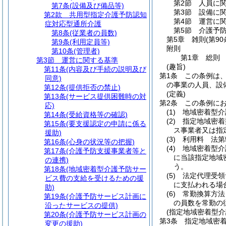
第2節
人員に
第7条
(設備及び備品等)
第3節
設備に
第2款
共用型指定介護予防認知
第4節
運営に
症対応型通所介護
第5節
介護予
第8条
(従業者の員数)
第5章
雑則
(第90
第9条
(利用定員等)
附則
第10条
(管理者)
第1章
総則
第3節
運営に関する基準
(趣旨)
第11条
(内容及び手続の説明及び
第1条
この条例は
同意)
の事業の人員、設
第12条
(提供拒否の禁止)
(定義)
第13条
(サービス提供困難時の対
第2条
この条例に
応)
(1)
地域密着型介
第14条
(受給資格等の確認)
(2)
指定地域密着
第15条
(要支援認定の申請に係る
ス事業者又は指
援助)
(3)
利用料 法第
第16条
(心身の状況等の把握)
(4)
地域密着型介
第17条
(介護予防支援事業者等と
に当該指定地域
の連携)
う。
第18条
(地域密着型介護予防サー
(5)
法定代理受領
ビス費の支給を受けるための援
に支払われる場
助)
(6)
常勤換算方法
第19条
(介護予防サービス計画に
の員数を常勤の
沿ったサービスの提供)
(指定地域密着型
第20条
(介護予防サービス計画の
第3条
指定地域密
変更の援助)