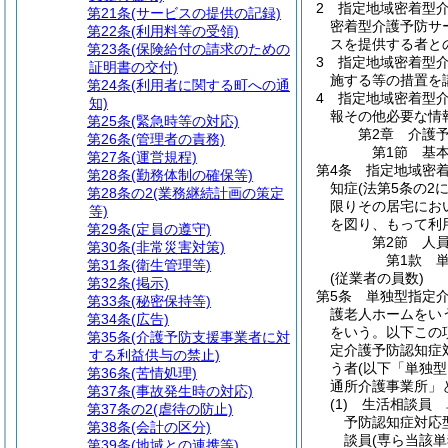
2
指定地域密着型
第21条
(サービスの提供の記録)
密着型介護予防サ
第22条
(利用料等の受領)
スを提供する者と
第23条
(保険給付の請求のための
3
指定地域密着型
証明書の交付)
施する等の措置を
第24条
(利用者に関する町への通
4
指定地域密着型介
知)
報その他必要な情
第25条
(緊急時等の対応)
第2章
介護
第26条
(管理者の責務)
第1節
基
第27条
(運営規程)
第4条
指定地域密
第28条
(勤務体制の確保等)
知症
(法第5条の2
第28条の2
(業務継続計画の策定
限りその居宅にお
等)
を図り、もって利
第29条
(定員の遵守)
第2節
人
第30条
(非常災害対策)
第1款
第31条
(衛生管理等)
(従業者の員数)
第32条
(掲示)
第5条
単独型指定
第33条
(秘密保持等)
護老人ホームをい
第34条
(広告)
をいう。以下この
第35条
(介護予防支援事業者に対
定介護予防認知症
する利益供与の禁止)
う者
(以下「単独
第36条
(苦情処理)
通所介護事業所」
第37条
(事故発生時の対応)
(1)
生活相談員 
第37条の2
(虐待の防止)
予防認知症対応
第38条
(会計の区分)
談員
(専ら当該
第39条
(地域との連携等)