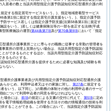
の入居者の数と当該共用型指定介護予防認知症対応型通所介護の利
項に規定する指定居宅サービスをいう。)
、指定地域密着型サービス
第46条第1項に規定する指定居宅介護支援をいう。)
、指定介護予防
予防サービス若しくは指定介護予防支援
(法第58条第1項に規定す
険施設をいう。)
若しくは健康保険法等の一部を改正する法律
(平成
療養型医療施設の運営
(
第44条第7項
及び
第70条第9項
において「指定
応型通所介護事業所ごとに専らその職務に従事する常勤の管理者を
護事業所の管理上支障がない場合は、当該共用型指定介護予防認知
ことができるものとするほか、当該共用型指定介護予防認知症対応
できるものとする。
防認知症対応型通所介護を提供するために必要な知識及び経験を有
ならない。
応型通所介護事業者及び共用型指定介護予防認知症対応型通所介護
あらかじめ、利用申込者又はその家族に対し、
第27条
に規定する
業者をいう。以下同じ。)
の勤務の体制その他の利用申込者のサービ
開始について利用申込者の同意を得なければならない。
った場合には、
前項
の規定による文書の交付に代えて、
第5項
に定め
項を電子情報処理組織を使用する方法その他の情報通信の技術を利
提供することができる。
この場合において、当該指定介護予防認知