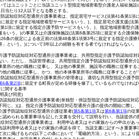
いてはユニットごとに当該ユニット型指定地域密着型介護老人福祉施設
1日当たり12人以下となる数とする。
予防認知症対応型通所介護事業者は、指定居宅サービス
(法第41条第1
1項に規定する指定地域密着型サービスをいう。)
、指定居宅介護支援
(法
3条第1項に規定する指定介護予防サービスをいう。)
、指定地域密着型介護
援をいう。)
の事業又は介護保険施設
(法第8条第25項に規定する介護保
第26条の規定による改正前の法第48条第1項第3号に規定する指定介護
等」という。)
について3年以上の経験を有する者でなければならない。
介護予防認知症対応型通所介護事業者は、共用型指定介護予防認知症対
ない。
ただし、当該管理者は、共用型指定介護予防認知症対応型通所介
事業所の他の職務に従事し、又は他の事業所、施設等の職務に従事する
の他の職務に従事し、かつ、他の本体事業所等の職務に従事することが
予防認知症対応型通所介護事業所の管理者は、適切な共用型指定介護予
第6条第2項
に規定する町長が定める研修を修了しているものでなければ
営に関する基準
明及び同意)
防認知症対応型通所介護事業者
(単独型・併設型指定介護予防認知症対
下同じ。)
は、指定介護予防認知症対応型通所介護の提供の開始に際し、
介護予防認知症対応型通所介護従業者
(
第5条第1項
又は
第8条第1項
の従
と認められる重要事項を記した文書を交付して説明を行い、当該提供の
知症対応型通所介護事業者は、利用申込者又はその家族からの申出があ
当該利用申込者又はその家族の承諾を得て、当該文書に記すべき重要事
て次に掲げるもの
(以下この条において「電磁的方法」という。)
により