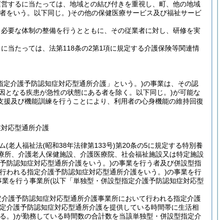
運営するに当たっては、地域との結び付きを重視し、町、他の地域
者をいう。以下同じ。)
その他の保健医療サービス及び福祉サービ
、必要な体制の整備を行うとともに、その従業者に対し、研修を実
当たっては、法第118条の2第1項に規定する介護保険等関連情
指定介護予防認知症対応型通所介護」という。)
の事業は、その認
原因となる疾患が急性の状態にある者を除く。以下同じ。)
が可能な
支援及び機能訓練を行うことにより、利用者の心身機能の維持回復
症対応型通所介護
ム
(老人福祉法
(昭和38年法律第133号)
第20条の5に規定する特別養
診療所、介護老人保健施設、介護医療院、社会福祉施設又は特定施設
予防認知症対応型通所介護をいう。)
の事業を行う者及び併設型指
行われる指定介護予防認知症対応型通所介護をいう。)
の事業を行
事業を行う事業所
(以下「単独型・併設型指定介護予防認知症対応型
定介護予防認知症対応型通所介護事業所において行われる指定介護
定介護予防認知症対応型通所介護を提供している時間帯に生活相
る。)
が勤務している時間数の合計数を当該単独型・併設型指定介