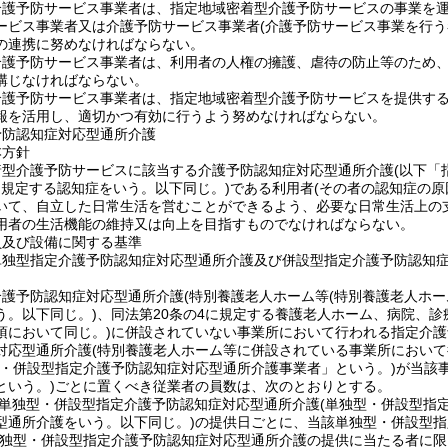
介護予防サービス事業者は、指定地域密着型介護予防サービスの事業を
ービス事業者又は介護予防サービス事業者
(介護予防サービス事業を行う
の連携に努めなければならない。
介護予防サービス事業者は、利用者の人権の擁護、虐待の防止等のため
講じなければならない。
護予防サービス事業者は、指定地域密着型介護予防サービスを提供するに
報を活用し、適切かつ有効に行うよう努めなければならない。
予防認知症対応型通所介護
本方針
着型介護予防サービスに該当する介護予防認知症対応型通所介護
(以下「
に規定する認知症をいう。以下同じ。)
である利用者
(その者の認知症の
いて、自立した日常生活を営むことができるよう、必要な日常生活上の
用者の生活機能の維持又は向上を目指すものでなければならない。
員及び設備に関する基準
単独型指定介護予防認知症対応型通所介護及び併設型指定介護予防認知
介護予防認知症対応型通所介護
(特別養護老人ホーム等
(特別養護老人ホー
う。以下同じ。)
、同法第20条の4に規定する養護老人ホーム、病院、
項において同じ。)
に併設されていない事業所において行われる指定介護
対応型通所介護
(特別養護老人ホーム等に併設されている事業所において
型・併設型指定介護予防認知症対応型通所介護事業者」という。)
が当該
という。)
ごとに置くべき従業者の員数は、次のとおりとする。
単独型・併設型指定介護予防認知症対応型通所介護
(単独型・併設型指
型通所介護をいう。以下同じ。)
の提供日ごとに、当該単独型・併設型指
単独型・併設型指定介護予防認知症対応型通所介護の提供に当たる者に限