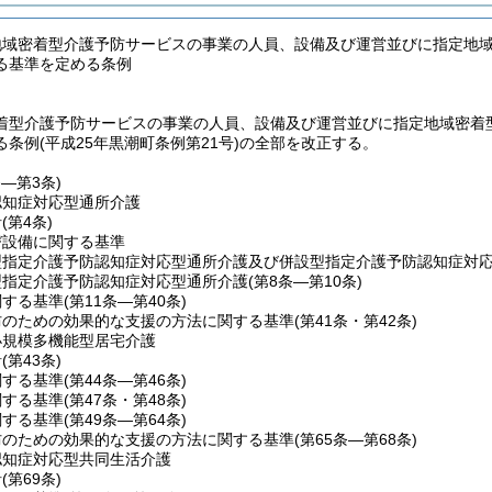
地域密着型介護予防サービスの事業の人員、設備及び運営並びに指定地
る基準を定める条例
着型介護予防サービスの事業の人員、設備及び運営並びに指定地域密着
条例(平成25年黒潮町条例第21号)の全部を改正する。
条―第3条)
認知症対応型通所介護
針
(第4条)
び設備に関する基準
型指定介護予防認知症対応型通所介護及び併設型指定介護予防認知症対
型指定介護予防認知症対応型通所介護
(第8条―第10条)
関する基準
(第11条―第40条)
防のための効果的な支援の方法に関する基準
(第41条・第42条)
小規模多機能型居宅介護
針
(第43条)
関する基準
(第44条―第46条)
関する基準
(第47条・第48条)
関する基準
(第49条―第64条)
防のための効果的な支援の方法に関する基準
(第65条―第68条)
認知症対応型共同生活介護
針
(第69条)