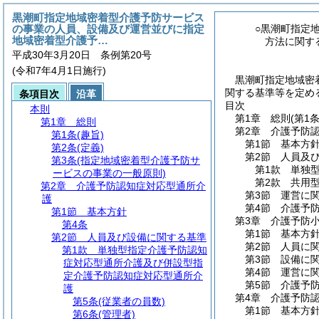
黒潮町指定地域密着型介護予防サービス
の事業の人員、設備及び運営並びに指定
○黒潮町指定
地域密着型介護予…
方法に関す
平成30年3月20日 条例第20号
(令和7年4月1日施行)
黒潮町指定地域密
関する基準等を定める
条項目次
沿革
目次
本則
第1章
総則
(第1
第1章
総則
第2章
介護予防
第1条
(趣旨)
第1節
基本方
第2条
(定義)
第2節
人員及
第3条
(指定地域密着型介護予防サ
第1款
単独
ービスの事業の一般原則)
第2款
共用
第2章
介護予防認知症対応型通所介
第3節
運営に
護
第4節
介護予
第1節
基本方針
第3章
介護予防
第4条
第1節
基本方
第2節
人員及び設備に関する基準
第2節
人員に
第1款
単独型指定介護予防認知
第3節
設備に
症対応型通所介護及び併設型指
第4節
運営に
定介護予防認知症対応型通所介
第5節
介護予
護
第4章
介護予防
第5条
(従業者の員数)
第1節
基本方
第6条
(管理者)