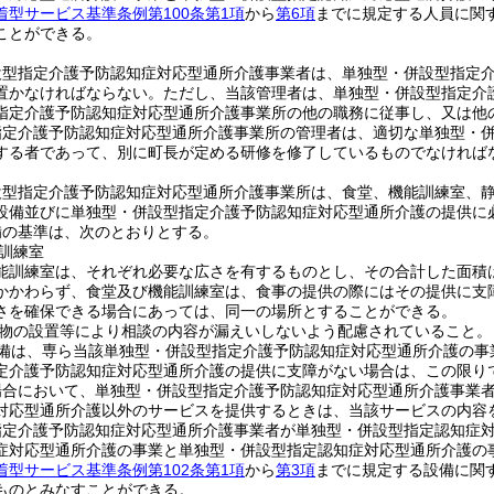
着型サービス基準条例第100条第1項
から
第6項
までに規定する人員に関
ことができる。
設型指定介護予防認知症対応型通所介護事業者は、単独型・併設型指定
置かなければならない。
ただし、当該管理者は、単独型・併設型指定介
指定介護予防認知症対応型通所介護事業所の他の職務に従事し、又は他
指定介護予防認知症対応型通所介護事業所の管理者は、適切な単独型・
する者であって、別に町長が定める研修を修了しているものでなければ
設型指定介護予防認知症対応型通所介護事業所は、食堂、機能訓練室、
設備並びに単独型・併設型指定介護予防認知症対応型通所介護の提供に
備の基準は、次のとおりとする。
訓練室
能訓練室は、それぞれ必要な広さを有するものとし、その合計した面積
かかわらず、食堂及び機能訓練室は、食事の提供の際にはその提供に支
さを確保できる場合にあっては、同一の場所とすることができる。
物の設置等により相談の内容が漏えいしないよう配慮されていること。
備は、専ら当該単独型・併設型指定介護予防認知症対応型通所介護の事
定介護予防認知症対応型通所介護の提供に支障がない場合は、この限り
場合において、単独型・併設型指定介護予防認知症対応型通所介護事業
対応型通所介護以外のサービスを提供するときは、当該サービスの内容
指定介護予防認知症対応型通所介護事業者が単独型・併設型指定認知症
症対応型通所介護の事業と単独型・併設型指定認知症対応型通所介護の
着型サービス基準条例第102条第1項
から
第3項
までに規定する設備に関
ものとみなすことができる。