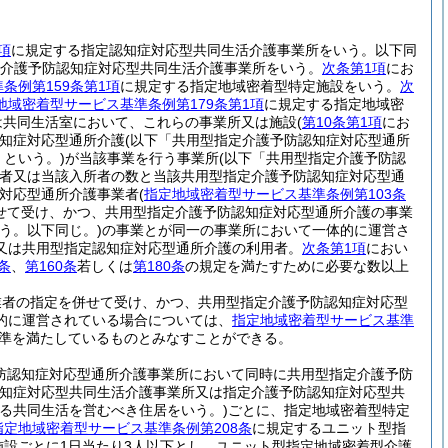
項
に規定する指定認知症対応型共同生活介護事業所をいう。以下同
介護予防認知症対応型共同生活介護事業所をいう。
次条第1項
にお
条例第159条第1項
に規定する指定地域密着型特定施設をいう。
次
地域密着型サービス基準条例第179条第1項
に規定する指定地域密
は共同生活室において、これらの事業所又は施設
(
第10条第1項
にお
知症対応型通所介護
(以下「共用型指定介護予防認知症対応型通所
という。)
が当該事業を行う事業所
(以下「共用型指定介護予防認
者又は当該入所者の数と当該共用型指定介護予防認知症対応型通
症対応型通所介護事業者
(
指定地域密着型サービス基準条例第103条
せて受け、かつ、共用型指定介護予防認知症対応型通所介護の事業
う。以下同じ。)
の事業とが同一の事業所において一体的に運営さ
又は共用型指定認知症対応型通所介護の利用者。
次条第1項
におい
条
、
第160条
若しくは
第180条
の規定を満たすために必要な数以上
業者の指定を併せて受け、かつ、共用型指定介護予防認知症対応型
的に運営されている場合については、
指定地域密着型サービス基準
準を満たしているものとみなすことができる。
防認知症対応型通所介護事業所において同時に共用型指定介護予防
知症対応型共同生活介護事業所又は指定介護予防認知症対応型共
定する共同生活を営むべき住居をいう。)
ごとに、指定地域密着型特定
指定地域密着型サービス基準条例第208条
に規定するユニット型指
施設ごとに1日当たり3人以下とし、ユニット型指定地域密着型介護