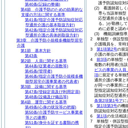
護予防認知症対
第40条
(記録の整備)
(2)
看護師若しく
第4節
介護予防のための効果的な
専ら当該単独型
支援の方法に関する基準
応型通所介護を
第41条
(指定介護予防認知症対応
る。)
が勤務して
型通所介護の基本取扱方針)
めに必要と認め
第42条
(指定介護予防認知症対応
(3)
機能訓練指導
型通所介護の具体的取扱方針)
2
単独型・併設型
第3章
介護予防小規模多機能型居宅
介護職員を、常時
介護
3
第1項第2号
の規
第1節
基本方針
介護の単位の看護
第43条
4
前3項
の単独型・
第2節
人員に関する基準
複数の利用者
(当
第44条
(従業者の員数等)
ビスの事業の人員
第45条
(管理者)
項
に規定する単独
第46条
(指定介護予防小規模多機
通所介護の事業と
能型居宅介護事業者の代表者)
が同一の事業所に
第3節
設備に関する基準
型指定認知症対応
第47条
(登録定員及び利用定員)
認知症対応型通所
第48条
(設備及び備品等)
条第2項第1号ア
に
第4節
運営に関する基準
5
第1項第3号
の機
第49条
(心身の状況等の把握)
防認知症対応型通
第50条
(介護予防サービス事業者
6
第1項
の生活相談
等との連携)
7
単独型・併設型
第51条
(身分を証する書類の携
指定介護予防認知
行)