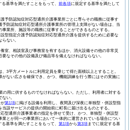
する基準を満たすことをもって、
前各項
に規定する基準を満たして
介護予防認知症対応型通所介護事業所ごとに専らその職務に従事す
護予防認知症対応型通所介護事業所の管理上支障がない場合は、当
の事業所、施設等の職務に従事することができるものとする。
併設型指定介護予防認知症対応型通所介護を提供するために必要な
ならない。
静養室、相談室及び事務室を有するほか、消火設備その他の非常災
必要なその他の設備及び備品等を備えなければならない。
は、3平方メートルに利用定員を乗じて得た面積以上とすること。
障がない広さを確保でき、かつ、機能訓練を行う際にはその実施に
業の用に供するものでなければならない。
ただし、利用者に対する
でない。
者が
第1項
に掲げる設備を利用し、夜間及び深夜に単独型・併設型指
を当該サービスの提供の開始前に町長に届け出るものとする。
対応型通所介護事業者の指定を併せて受け、かつ、単独型・併設型
事業とが同一の事業所において一体的に運営されている場合につい
する基準を満たすことをもって、
第1項
から
第3項
までに規定する基