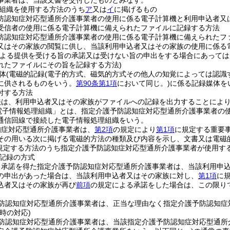
事業者は、当該文書を交付したものとみなす。
組織を使用する方法のうち
ア
又は
イ
に掲げるもの
防認知症対応型通所介護事業者の使用に係る電子計算機と利用申込者又
受信者の使用に係る電子計算機に備えられたファイルに記録する方法
防認知症対応型通所介護事業者の使用に係る電子計算機に備えられたフ
又はその家族の閲覧に供し、当該利用申込者又はその家族の使用に係る
による提供を受ける旨の承諾又は受けない旨の申出をする場合にあって
れたファイルにその旨を記録する方法)
体
(電磁的記録
(電子的方式、磁気的方式その他人の知覚によっては認識
に供されるものをいう。
第90条第1項
において同じ。)
に係る記録媒体を
付する方法
法は、利用申込者又はその家族がファイルへの記録を出力することによ
電子情報処理組織」とは、指定介護予防認知症対応型通所介護事業者の
通信回線で接続した電子情報処理組織をいう。
知症対応型通所介護事業者は、
第2項
の規定により
第1項
に規定する重要
その用いる次に掲げる電磁的方法の種類及び内容を示し、文書又は電磁
規定する方法のうち指定介護予防認知症対応型通所介護事業者が使用す
記録の方式
る承諾を得た指定介護予防認知症対応型通所介護事業者は、当該利用申
の申出があった場合は、当該利用申込者又はその家族に対し、
第1項
に
込者又はその家族が再び
前項
の規定による承諾をした場合は、この限り
防認知症対応型通所介護事業者は、正当な理由なく指定介護予防認知症
時の対応)
防認知症対応型通所介護事業者は、当該指定介護予防認知症対応型通所