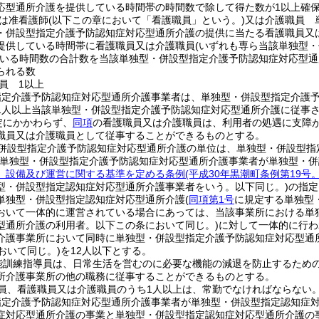
応型通所介護を提供している時間帯の時間数で除して得た数が1以上確
は准看護師
(以下この章において「看護職員」という。)
又は介護職員 
・併設型指定介護予防認知症対応型通所介護の提供に当たる看護職員又
提供している時間帯に看護職員又は介護職員
(いずれも専ら当該単独型
いる時間数の合計数を当該単独型・併設型指定介護予防認知症対応型通
られる数
員 1以上
指定介護予防認知症対応型通所介護事業者は、単独型・併設型指定介護
1人以上当該単独型・併設型指定介護予防認知症対応型通所介護に従事
定にかかわらず、
同項
の看護職員又は介護職員は、利用者の処遇に支障
職員又は介護職員として従事することができるものとする。
併設型指定介護予防認知症対応型通所介護の単位は、単独型・併設型指
該単独型・併設型指定介護予防認知症対応型通所介護事業者が単独型・
、設備及び運営に関する基準を定める条例
(平成30年黒潮町条例第19
型・併設型指定認知症対応型通所介護事業者をいう。以下同じ。)
の指定
単独型・併設型指定認知症対応型通所介護
(
同項第1号
に規定する単独型
おいて一体的に運営されている場合にあっては、当該事業所における単
型通所介護の利用者。以下この条において同じ。)
に対して一体的に行わ
介護事業所において同時に単独型・併設型指定介護予防認知症対応型通
おいて同じ。)
を12人以下とする。
能訓練指導員は、日常生活を営むのに必要な機能の減退を防止するため
所介護事業所の他の職務に従事することができるものとする。
員、看護職員又は介護職員のうち1人以上は、常勤でなければならない
指定介護予防認知症対応型通所介護事業者が単独型・併設型指定認知症
症対応型通所介護の事業と単独型・併設型指定認知症対応型通所介護の