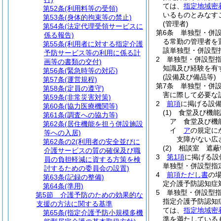
ては、
指定地域密
第52条
(利用料等の受領)
いるものとみなす
第53条
(身体的拘束等の禁止)
(管理者)
第54条
(法定代理受領サービスに
第6条
単独型・併
係る報告)
る常勤の管理者を
第55条
(利用者に対する指定介護
該単独型・併設型
予防サービス等の利用に係る計
2
単独型・併設型
画等の書類の交付)
知識及び経験を有
第56条
(緊急時等の対応)
(設備及び備品等)
第57条
(運営規程)
第7条
単独型・併
第58条
(定員の遵守)
害に際して必要な
第59条
(非常災害対策)
2
前項
に掲げる設
第60条
(協力医療機関等)
(1)
食堂及び機能
第61条
(調査への協力等)
ア
食堂及び機
第62条
(居住機能を担う併設施設
イ
ア
の規定に
等への入居)
支障がない広
第62条の2
(利用者の安全並びに
(2)
相談室 遮蔽
介護サービスの質の確保及び職
3
第1項
に掲げる設
員の負担軽減に資する方策を検
単独型・併設型指
討するための委員会の設置)
4
前項ただし書
の
第63条
(記録の整備)
定介護予防認知症
第64条
(準用)
5
単独型・併設型
第5節
介護予防のための効果的な
指定介護予防認知
支援の方法に関する基準
ては、
指定地域密
第65条
(指定介護予防小規模多機
準を満たしている