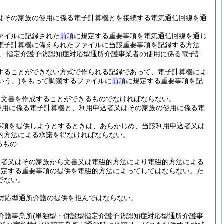
はその家族の使用に係る電子計算機とを接続する電気通信回線を通
ァイルに記録された
前項
に規定する重要事項を電気通信回線を通じ
電子計算機に備えられたファイルに当該重要事項を記録する方法
は、指定介護予防認知症対応型通所介護事業者の使用に係る電子計
することができない方式で作られる記録であって、電子計算機によ
いう。)
をもって調製するファイルに
前項
に規定する重要事項を記
り文書を作成することができるものでなければならない。
使用に係る電子計算機と、利用申込者又はその家族の使用に係る電
事項を提供しようとするときは、あらかじめ、当該利用申込者又は
的方法による承諾を得なければならない。
るもの
込者又はその家族から文書又は電磁的方法により電磁的方法による
規定する重要事項の提供を電磁的方法によってしてはならない。
た
でない。
対応型通所介護の提供を拒んではならない。
介護事業所
(単独型・併設型指定介護予防認知症対応型通所介護事