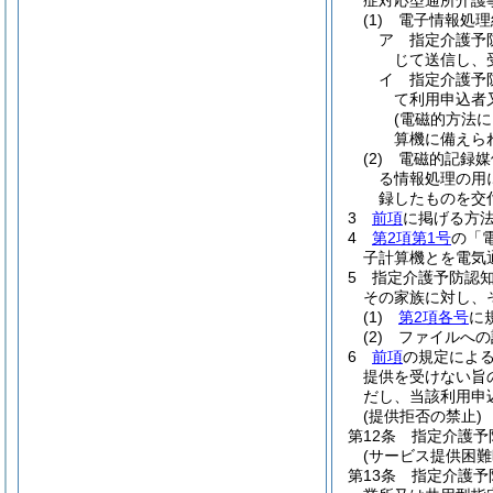
症対応型通所介護
(1)
電子情報処理
ア
指定介護予
じて送信し、
イ
指定介護予
て利用申込者
(電磁的方法
算機に備えら
(2)
電磁的記録媒
る情報処理の用
録したものを交
3
前項
に掲げる方
4
第2項第1号
の「
子計算機とを電気
5
指定介護予防認
その家族に対し、
(1)
第2項各号
に
(2)
ファイルへの
6
前項
の規定によ
提供を受けない旨
だし、当該利用申
(提供拒否の禁止)
第12条
指定介護予
(サービス提供困難
第13条
指定介護予