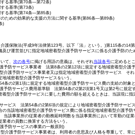
関する基準
(第70条―第72条)
関する基準
(第73条)
関する基準
(第74条―第85条)
防のための効果的な支援の方法に関する基準
(第86条―第89条)
条)
、介護保険法
(平成9年法律第123号。以下「法」という。)
第115条の1
備及び運営並びに指定地域密着型介護予防サービスに係る介護予防のた
おいて、
次の各号
に掲げる用語の意義は、それぞれ
当該各号
に定めると
護予防サービス事業者 法第8条の2第12項に規定する地域密着型介護
型介護予防サービス事業者又は指定地域密着型介護予防サービス それぞ
定地域密着型介護予防サービスをいう。
54条の2第1項に規定する地域密着型介護予防サービス費の支給の対象
護予防サービス費用基準額 法第54条の2第2項第1号又は第2号に規
密着型介護予防サービスに要した費用の額を超えるときは、当該現に指
サービス 法第54条の2第6項の規定により地域密着型介護予防サービ
合の当該地域密着型介護予防サービス費に係る指定地域密着型介護予防
 当該事業所の従業者の勤務延時間数を当該事業所において常勤の従業
従業者の員数に換算する方法をいう。
介護予防サービスの事業の一般原則)
着型介護予防サービス事業者は、利用者の意思及び人格を尊重して、常