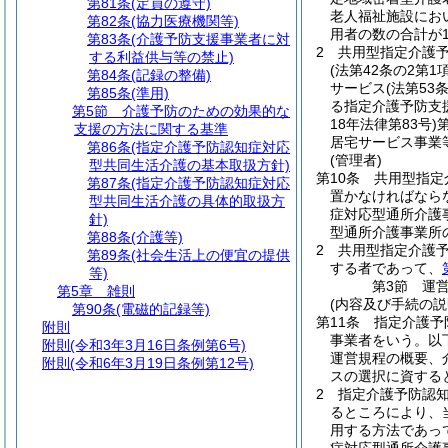
第81条
(定員の遵守)
老人福祉施設にお
第82条
(協力医療機関等)
用者の数の合計が
第83条
(介護予防支援事業者に対
2
共用型指定介護
する利益供与等の禁止)
(法第42条の2第
第84条
(記録の整備)
サービス
(法第5
第85条
(準用)
る指定介護予防支
第5節
介護予防のための効果的な
18年法律第83号)
支援の方法に関する基準
居宅サービス事業
第86条
(指定介護予防認知症対応
(管理者)
型共同生活介護の基本取扱方針)
第10条
共用型指定
第87条
(指定介護予防認知症対応
置かなければなら
型共同生活介護の具体的取扱方
症対応型通所介護
針)
型通所介護事業所
第88条
(介護等)
2
共用型指定介護
第89条
(社会生活上の便宜の提供
する者であって、
等)
第3節
運
第5章
雑則
(内容及び手続の説
第90条
(電磁的記録等)
第11条
指定介護予
附則
事業者をいう。以
附則
(令和3年3月16日条例第6号)
運営規程の概要、
附則
(令和6年3月19日条例第12号)
スの選択に資する
2
指定介護予防認
るところにより、
用する方法であっ