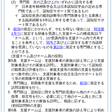
(2)
専門医 次の
ア
及び
イ
のいずれかに該当する者
ア
日本老年精神医学会又は日本認知症学会の定める専
門医であって、認知症サポート医であるもの
イ
認知症疾患の鑑別診断等の専門医療を主たる業務と
する臨床経験を5年以上有する者であって、認知症サポ
ート医であるもの
4
前項
の規定にかかわらず、やむを得ない場合には、
同項第
1号ウ
に規定する研修を受講した支援チームの構成員
(以下
「チーム員」という。)
が受講内容を支援チーム内で共有す
ることを条件として、
同号ア
及び
イ
に該当する者で当該研
修を受講していないものを
第2項
に規定する専門職とするこ
とができる。
(支援チーム及びチーム員の役割)
第5条
支援チームは、支援対象者の家族の訴え等により支援
対象者及びその家族を訪問し、支援対象者について認知症
の観察及び評価を行い、家族支援等の初期の支援を包括的
かつ集中的に行い、支援対象者の自立生活のサポートを行
う等の初期集中支援を実施する。
2
専門職は、初期集中支援を実施するため、
前項
に規定する
訪問活動等を行う。
3
専門医は、認知症に関する専門的見識から他のチーム員へ
指導、助言等を行い、必要に応じて他のチーム員と共に支
援対象者及びその家族を訪問し、相談に応ずる。
(初回訪問時の支援)
第6条
支援チームは、支援対象者の家族の訴え等により初め