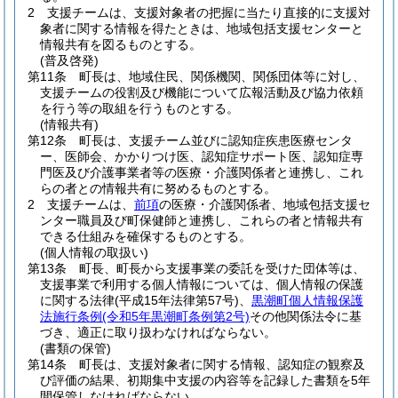
2
支援チームは、支援対象者の把握に当たり直接的に支援対
象者に関する情報を得たときは、地域包括支援センターと
情報共有を図るものとする。
(普及啓発)
第11条
町長は、地域住民、関係機関、関係団体等に対し、
支援チームの役割及び機能について広報活動及び協力依頼
を行う等の取組を行うものとする。
(情報共有)
第12条
町長は、支援チーム並びに認知症疾患医療センタ
ー、医師会、かかりつけ医、認知症サポート医、認知症専
門医及び介護事業者等の医療・介護関係者と連携し、これ
らの者との情報共有に努めるものとする。
2
支援チームは、
前項
の医療・介護関係者、地域包括支援セ
ンター職員及び町保健師と連携し、これらの者と情報共有
できる仕組みを確保するものとする。
(個人情報の取扱い)
第13条
町長、町長から支援事業の委託を受けた団体等は、
支援事業で利用する個人情報については、個人情報の保護
に関する法律
(平成15年法律第57号)
、
黒潮町個人情報保護
法施行条例
(令和5年黒潮町条例第2号)
その他関係法令に基
づき、適正に取り扱わなければならない。
(書類の保管)
第14条
町長は、支援対象者に関する情報、認知症の観察及
び評価の結果、初期集中支援の内容等を記録した書類を5年
間保管しなければならない。