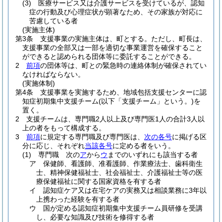
(3)
医療サービス又は介護サービスを受けているが、認知
症の行動及び心理症状が顕著なため、その家族が対応に
苦慮している者
(実施主体)
第3条
支援事業の実施主体は、町とする。
ただし、町長は、
支援事業の全部又は一部を適切な事業運営を確保すること
ができると認められる団体等に委託することができる。
2
前項
の団体等は、町との緊急時の連絡体制が確保されてい
なければならない。
(実施体制)
第4条
支援事業を実施するため、地域包括支援センターに認
知症初期集中支援チーム
(以下「支援チーム」という。)
を
置く。
2
支援チームは、専門職2人以上及び専門医1人の合計3人以
上の者をもって構成する。
3
前項
に規定する専門職及び専門医は、
次の各号
に掲げる区
分に応じ、それぞれ
当該各号
に定める者をいう。
(1)
専門職 次の
ア
から
ウ
までのいずれにも該当する者
ア
保健師、看護師、准看護師、作業療法士、歯科衛生
士、精神保健福祉士、社会福祉士、介護福祉士等の医
療保健福祉に関する国家資格を有する者
イ
認知症ケア又は在宅ケアの実務又は相談業務に3年以
上携わった経験を有する者
ウ
国が定める認知症初期集中支援チーム員研修を受講
し、必要な知識及び技術を修得する者