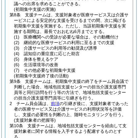
議への出席を求めることができる。
(初期集中支援の実施)
第8条
支援チームは、支援対象者が医療サービス又は介護サ
ービスによる安定的な支援を受けるまでの間、次に掲げる
初期集中支援を実施する。
ただし、当該初期集中支援を実
施する期間は、最長でおおむね6月までとする。
(1)
医療機関への受診が必要な場合は、その動機付け
(2)
継続的な医療サービスの利用に至るまでの支援
(3)
介護サービスの利用等の勧奨及び誘導
(4)
認知症の重症度に応じた助言
(5)
身体を整えるケア
(6)
生活環境等の改善
(7)
その他必要な初期集中支援
(初期集中支援終了後の活動)
第9条
支援チームは、初期集中支援の終了をチーム員会議で
判断した場合、地域包括支援センターの担当介護支援専門
員等と同行訪問を行う等の方法で、地域包括支援センター
の担当介護支援専門員等に引継ぎを行う。
2
チーム員会議は、
前項
の引継ぎ後に、支援対象者であった
者の医療サービス又は介護サービスの利用状況等を評価
し、支援の必要性を判断の上、随時モニタリングを行う。
(支援対象者の把握等)
第10条
支援チームは、地域包括支援センターを経由して支
援対象者に関する情報を入手するよう配慮するものとす
る。