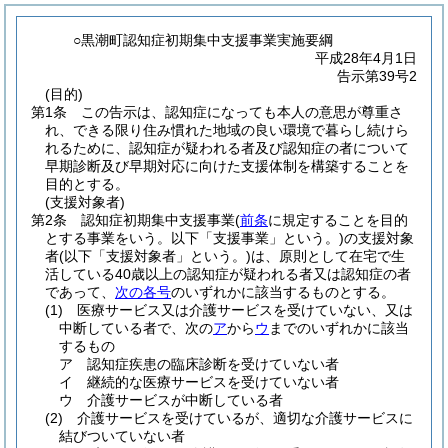
○黒潮町認知症初期集中支援事業実施要綱
平成28年4月1日
告示第39号2
(目的)
第1条
この告示は、認知症になっても本人の意思が尊重さ
れ、できる限り住み慣れた地域の良い環境で暮らし続けら
れるために、認知症が疑われる者及び認知症の者について
早期診断及び早期対応に向けた支援体制を構築することを
目的とする。
(支援対象者)
第2条
認知症初期集中支援事業
(
前条
に規定することを目的
とする事業をいう。以下「支援事業」という。)
の支援対象
者
(以下「支援対象者」という。)
は、原則として在宅で生
活している40歳以上の認知症が疑われる者又は認知症の者
であって、
次の各号
のいずれかに該当するものとする。
(1)
医療サービス又は介護サービスを受けていない、又は
中断している者で、次の
ア
から
ウ
までのいずれかに該当
するもの
ア
認知症疾患の臨床診断を受けていない者
イ
継続的な医療サービスを受けていない者
ウ
介護サービスが中断している者
(2)
介護サービスを受けているが、適切な介護サービスに
結びついていない者