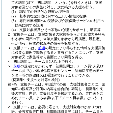
ての訪問
(以下「初回訪問」という。)
を行うときは、支援
対象者及びその家族に対し、次に掲げる支援を行う。
(1)
認知症の包括的な観察及び評価
(2)
基本的な認知症に関する正しい情報の提供
(3)
専門医療機関への受診及び介護保険サービスの利用の
効果に関する説明
(4)
支援対象者及びその家族の心理的サポート、助言等
2
支援チームは、支援対象者の家族等あらかじめ協力を得ら
れる者の同席の下、当該支援対象者から現病歴、既往歴、
生活情報、家族の状況等の情報を収集する。
3
支援チームは、
前項
の規定により得られた情報を支援実施
に必要な範囲で関係する者と共有することについて、支援
対象者又は家族等から書面により同意を得る。
4
初回訪問は、チーム員2人以上で行う。
5
前項
の規定にかかわらず、初回訪問は、チーム員1人及び
チーム員でない地域包括支援センター、認知症疾患医療セ
ンター等の保健師又は看護師で行うことができる。
(初期集中支援の方針等の検討)
第7条
支援チームは、初回訪問の後、支援対象者ごとに、認
知症の観察及び評価の内容を総合的に確認し、初期集中支
援の方針、内容、支援頻度等を検討するため、専門医を含
めたチーム員による会議
(以下「チーム員会議」という。)
を行う。
2
支援チームは、必要に応じて、支援対象者のかかりつけ
医、介護支援専門員、町関係課職員等に対し、チーム員会