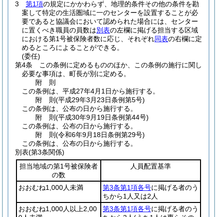
3
第1項
の規定にかかわらず、地理的条件その他の条件を勘
案して特定の生活圏域に一のセンターを設置することが必
要であると協議会において認められた場合には、センター
に置くべき職員の員数は
別表
の左欄に掲げる担当する区域
における第1号被保険者数に応じ、それぞれ
同表
の右欄に定
めるところによることができる。
(委任)
第4条
この条例に定めるもののほか、この条例の施行に関し
必要な事項は、町長が別に定める。
附
則
この条例は、平成27年4月1日から施行する。
附
則
(平成29年3月23日
条例第5号)
この条例は、公布の日から施行する。
附
則
(平成30年9月19日
条例第44号)
この条例は、公布の日から施行する。
附
則
(令和6年9月18日
条例第29号)
この条例は、公布の日から施行する。
別表
(第3条関係)
担当地域の第1号被保険者
人員配置基準
の数
おおむね1,000人未満
第3条第1項各号
に掲げる者のう
ちから1人又は2人
おおむね1,000人以上2,00
第3条第1項各号
に掲げる者のう