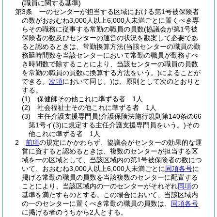
(職員に関する基準)
第3条
一のセンターが担当する区域における第1号被保険者
の数がおおむね3,000人以上6,000人未満ごとに置くべき専
らその職務に従事する常勤の職員の員数
(協議会が第1号被
保険者の数及びセンターの運営の状況を勘案して必要であ
ると認めるときは、常勤換算方法
(当該センターの職員の勤
務延時間数を当該センターにおいて常勤の職員が勤務すべ
き時間数で除することにより、当該センターの職員の員数
を常勤の職員の員数に換算する方法をいう。)
によることが
できる。
次項
において同じ。)
は、原則として次のとおりと
する。
(1)
保健師その他これに準ずる者 1人
(2)
社会福祉士その他これに準ずる者 1人
(3)
主任介護支援専門員
(介護保険法施行規則第140条の66
第1号イ
(3)
に規定する主任介護支援専門員をいう。)
その
他これに準ずる者 1人
2
前項
の規定にかかわらず、協議会がセンターの効果的な運
営に資すると認めるときは、複数のセンターが担当する区
域を一の区域として、当該区域内の第1号被保険者の数につ
いて、おおむね3,000人以上6,000人未満ごとに
同項各号
に
掲げる常勤の職員の員数を当該複数のセンターに配置する
ことにより、当該区域内の一のセンターがそれぞれ
同項
の
基準を満たすものとする。
この場合において、当該区域内
の一のセンターに置くべき常勤の職員の員数は、
同項各号
に掲げる者のうちから2人とする。