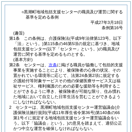
○黒潮町地域包括支援センターの職員及び運営に関する
基準を定める条例
平成27年3月18日
条例第16号
(趣旨)
第1条
この条例は、介護保険法
(平成9年法律第123号。以下
「法」という。)
第115条の46第5項の規定に基づき、地域
包括支援センター
(以下「センター」という。)
の職員及び
運営に関する基準を定めるものとする。
(基本方針)
第2条
センターは、
次条
に掲げる職員が協働して包括的支援
事業を実施することにより、被保険者の心身の状況、その
置かれている環境等に応じて、法第24条第2項に規定する
介護給付等対象サービスその他の保健医療サービス又は福
祉サービス、権利擁護のための必要な援助等を利用するこ
とができるように導き、被保険者が可能な限り、住み慣れ
た地域において自立した日常生活を営むことができるよう
にしなければならない。
2
センターは、黒潮町地域包括支援センター運営協議会
(介
護保険法施行規則
(平成11年厚生省令第36号)
第140条の66
第1号イに規定する地域包括支援センター運営協議会をい
う。以下「協議会」という。)
の意見を踏まえて、適切公正
かつ中立な運営を確保しなければならない。