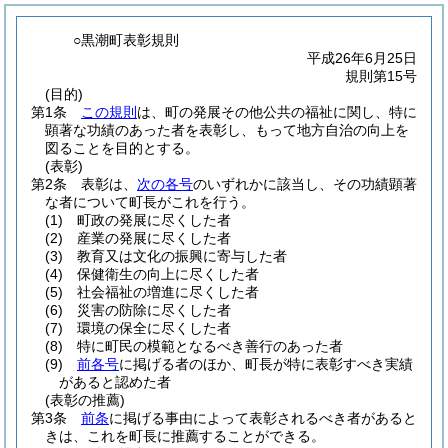
○黒潮町表彰規則
平成26年6月25日
規則第15号
(目的)
第1条
この規則
は、町の発展その他公共の福祉に関し、特に
顕著な功績のあった者を表彰し、もって地方自治の向上を
図ることを目的とする。
(表彰)
第2条
表彰は、
次の各号
のいずれかに該当し、その功績顕著
な者について町長がこれを行う。
(1)
町政の発展に尽くした者
(2)
産業の発展に尽くした者
(3)
教育又は文化の振興に寄与した者
(4)
保健衛生の向上に尽くした者
(5)
社会福祉の増進に尽くした者
(6)
災害の防除に尽くした者
(7)
環境の保全に尽くした者
(8)
特に町民の模範となるべき善行のあった者
(9)
前各号
に掲げる者のほか、町長が特に表彰すべき実績
があると認めた者
(表彰の推薦)
第3条
前条
に掲げる事由によって表彰されるべき者があると
きは、これを町長に推薦することができる。