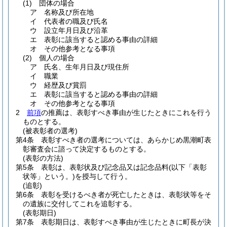
(1)
団体の場合
ア
名称及び所在地
イ
代表者の職及び氏名
ウ
設立年月日及び沿革
エ
表彰に該当すると認める事由の詳細
オ
その他参考となる事項
(2)
個人の場合
ア
氏名、生年月日及び現住所
イ
職業
ウ
経歴及び賞罰
エ
表彰に該当すると認める事由の詳細
オ
その他参考となる事項
2
前項
の推薦は、表彰すべき事由が生じたときにこれを行う
ものとする。
(被表彰者の選考)
第4条
表彰すべき者の選考については、あらかじめ黒潮町表
彰審査会に諮って決定するものとする。
(表彰の方法)
第5条
表彰は、表彰状及び記念品又は記念品料
(以下「表彰
状等」という。)
を授与して行う。
(追彰)
第6条
表彰を受けるべき者が死亡したときは、表彰状等をそ
の遺族に交付してこれを追彰する。
(表彰期日)
第7条
表彰期日は、表彰すべき事由が生じたときに町長が決