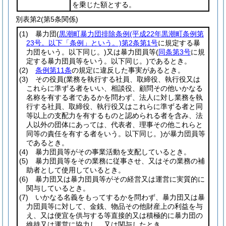
を乗じた額とする。
別表第2
(第5条関係)
(1)
暴力団
(
黒潮町暴力団排除条例
(平成22年黒潮町条例第
23号。以下「条例」という。)
第2条第1号
に規定する暴
力団をいう。以下同じ。)
又は暴力団員等
(
同条第3号
に規
定する暴力団員等をいう。以下同じ。)
であるとき。
(2)
条例第11条
の規定に違反した事実があるとき。
(3)
その役員
(業務を執行する社員、取締役、執行役又は
これらに準ずる者をいい、相談役、顧問その他いかなる
名称を有する者であるかを問わず、法人に対し業務を執
行する社員、取締役、執行役又はこれらに準ずる者と同
等以上の支配力を有するものと認められる者を含み、法
人以外の団体にあっては、代表者、理事その他これらと
同等の責任を有する者をいう。以下同じ。)
が暴力団員等
であるとき。
(4)
暴力団員等がその事業活動を支配しているとき。
(5)
暴力団員等をその業務に従事させ、又はその業務の補
助者として使用しているとき。
(6)
暴力団又は暴力団員等がその経営又は運営に実質的に
関与しているとき。
(7)
いかなる名義をもってするかを問わず、暴力団又は暴
力団員等に対して、金銭、物品その他財産上の利益を与
え、又は便宜を供与する等直接的又は積極的に暴力団の
維持又は運営に協力し、又は関与したとき。