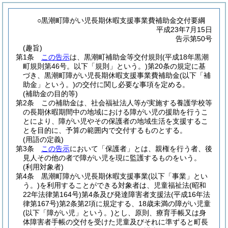
○黒潮町障がい児長期休暇支援事業費補助金交付要綱
平成23年7月15日
告示第50号
(趣旨)
第1条
この告示
は、黒潮町補助金等交付規則
(平成18年黒潮
町規則第46号。以下「規則」という。)
第20条の規定に基
づき、黒潮町障がい児長期休暇支援事業費補助金
(以下「補
助金」という。)
の交付に関し必要な事項を定める。
(補助金の目的等)
第2条
この補助金は、社会福祉法人等が実施する養護学校等
の長期休暇期間中の地域における障がい児の援助を行うこ
とにより、障がい児やその保護者の地域生活を支援するこ
とを目的に、予算の範囲内で交付するものとする。
(用語の定義)
第3条
この告示
において「保護者」とは、親権を行う者、後
見人その他の者で障がい児を現に監護するものをいう。
(利用対象者)
第4条
黒潮町障がい児長期休暇支援事業
(以下「事業」とい
う。)
を利用することができる対象者は、児童福祉法
(昭和
22年法律第164号)
第4条及び発達障害者支援法
(平成16年法
律第167号)
第2条第2項に規定する、18歳未満の障がい児童
(以下「障がい児」という。)
とし、原則、療育手帳又は身
体障害者手帳の交付を受けた児童及びそれに準ずると町長