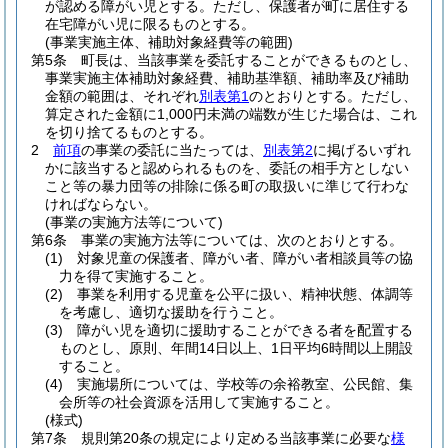
が認める障がい児とする。
ただし、保護者が町に居住する
在宅障がい児に限るものとする。
(事業実施主体、補助対象経費等の範囲)
第5条
町長は、当該事業を委託することができるものとし、
事業実施主体補助対象経費、補助基準額、補助率及び補助
金額の範囲は、それぞれ
別表第1
のとおりとする。
ただし、
算定された金額に1,000円未満の端数が生じた場合は、これ
を切り捨てるものとする。
2
前項
の事業の委託に当たっては、
別表第2
に掲げるいずれ
かに該当すると認められるものを、委託の相手方としない
こと等の暴力団等の排除に係る町の取扱いに準じて行わな
ければならない。
(事業の実施方法等について)
第6条
事業の実施方法等については、次のとおりとする。
(1)
対象児童の保護者、障がい者、障がい者相談員等の協
力を得て実施すること。
(2)
事業を利用する児童を公平に扱い、精神状態、体調等
を考慮し、適切な援助を行うこと。
(3)
障がい児を適切に援助することができる者を配置する
ものとし、原則、年間14日以上、1日平均6時間以上開設
すること。
(4)
実施場所については、学校等の余裕教室、公民館、集
会所等の社会資源を活用して実施すること。
(様式)
第7条
規則第20条の規定により定める当該事業に必要な
様