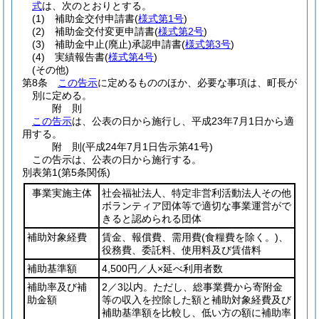
式
は、次のとおりとする。
(1)
補助金交付申請書
(
様式第1号
)
(2)
補助金交付変更申請書
(
様式第2号
)
(3)
補助金中止
(廃止)
承認申請書
(
様式第3号
)
(4)
実績報告書
(
様式第4号
)
(その他)
第8条
この告示
に定めるもののほか、必要な事項は、町長が
別に定める。
附
則
この告示
は、公表の日から施行し、平成23年7月1日から適
用する。
附
則
(平成24年7月1日
告示第41号)
この告示は、公表の日から施行する。
別表第1
(第5条関係)
事業実施主体
社会福祉法人、特定非営利活動法人その他
ボランティア団体等で適切な事業運営がで
きると認められる団体
補助対象経費
賃金、報償費、需用費
(食糧費を除く。)
、
役務費、委託料、使用料及び賃借料
補助基準額
4,500円／人×延べ利用者数
補助率及び補
2／3以内。ただし、総事業費から寄附金
助金額
等の収入を控除した額と補助対象経費及び
補助基準額を比較し、低い方の額に補助率