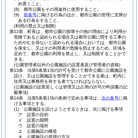
め置くこと。
(8)
都市公園をその用途外に使用すること。
(9)
前各号
に掲げる行為のほか、都市公園の管理に支障が
ある行為をすること。
(利用の禁止又は制限)
第12条
町長は、都市公園の損壊その他の理由により利用が
危険であると認められる場合又は都市公園に関する工事の
ためやむを得ないと認められる場合においては、都市公園
を保全し、又はその利用者の危険を防止するため、区域を
定めて、都市公園の利用を禁止し、又は制限することがで
きる。
(公園管理者以外の公園施設の設置者及び管理者の資格)
第13条
法第5条第1項の許可を受けて都市公園に公園施設を
設け、又は公園施設を管理することができる者は、町内に
住所又は事務所を有する者でなければならない。
(公園施設の設置若しくは管理又は占用の許可の申請書の記
載事項)
第14条
法第5条第1項の条例で定める事項は、
次の各号
に掲
げる事項とする。
(1)
公園施設を設けようとするときは、次に掲げる事項
ア
設置の目的
イ
設置の期間
ウ
設置の場所
エ
公園施設の構造
オ
公園施設の管理の方法