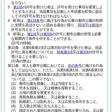
ならない。
3
第1項
の許可を受けた者は、許可を受けた事項を変更しよ
うとするときは、当該事項を記載した申請書を町長に提出
してその許可を受けなければならない。
4
町長は、
第1項各号
に掲げる行為が公衆の都市公園の利用
に支障を及ぼさないと認める場合に限り、
同項
又は
前項
の
許可を与えることができる。
5
町長は、
第1項
又は
第3項
の許可に都市公園の管理上必要
な範囲内で条件を付することができる。
(許可の特例)
第10条
法第6条第1項又は第3項の許可を受けた者は、当該
許可に係る事項については、
前条第1項
又は
第3項
の許可を
受けることを要しない。
(行為の禁止)
第11条
何人も都市公園においては、
次の各号
に掲げる行為
をしてはならない。
ただし、法第5条第1項、法第6条第1項
及び第3項並びに第9条第1項及び第3項の許可に係るものに
ついては、この限りでない。
(1)
都市公園を損傷し、又は汚損すること。
(2)
竹木を伐採し、又は植物を採取すること。
(3)
土地の形質を変更すること。
(4)
鳥獣魚類を捕獲し、又は殺傷すること。
(5)
貼紙若しくは貼札をし、又は広告を表示すること。
(6)
立入禁止区域に立ち入ること。
(7)
指定された場所以外の場所に車両を乗り入れ、又は留