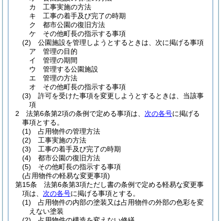
カ
工事実施の方法
キ
工事の着手及び完了の時期
ク
都市公園の復旧方法
ケ
その他町長の指示する事項
(2)
公園施設を管理しようとするときは、次に掲げる事項
ア
管理の目的
イ
管理の期間
ウ
管理する公園施設
エ
管理の方法
オ
その他町長の指示する事項
(3)
許可を受けた事項を変更しようとするときは、当該事
項
2
法第6条第2項の条例で定める事項は、
次の各号
に掲げる
事項とする。
(1)
占用物件の管理方法
(2)
工事実施の方法
(3)
工事の着手及び完了の時期
(4)
都市公園の復旧方法
(5)
その他町長の指示する事項
(占用物件の軽易な変更事項)
第15条
法第6条第3項ただし書の条例で定める軽易な変更事
項は、
次の各号
に掲げる事項とする。
(1)
占用物件の内部の塗装又は占用物件の外部の色彩を変
えない塗装
(2)
占用物件の構造を変えない修繕