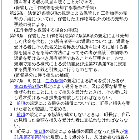
識を有する者の意見を聴くことができる。
(保管した工作物等を売却する場合の手続)
第25条
法第27条第6項の規定による保管した工作物等の売
却の手続については、保管した工作物等以外の物の売却の
手続の例による。
(工作物等を返還する場合の手続)
第26条
保管した工作物等
(法第27条第6項の規定により売却
した代金を含む。)
の所有者等への返還については、返還を
受ける者にその氏名又は名称及び住所を証するに足りる書
類を提示させる等の方法によってその者が当該工作物等の
返還を受けるべき所有者等であることを証明させ、かつ、
規則で定める様式による受領書及び法第27条第9項に規定
する費用の金銭と引換えに行うものとする。
(監督処分に伴う損失の補償)
第27条
町長は、
この条例
の規定による許可を受けた者が、
第21条第2項
の規定により処分をされ、又は必要な措置を
命ぜられたことによって損失を受けたときは、その者に対
し通常受けるべき損失を補償しなければならない。
2
前項
の規定による損失の補償については、町長と損失を受
けた者とが協議して定める。
3
前項
の規定による協議が成立しないときは、町長は、自己
の見積った金額を損失を受けた者に支払わなければならな
い。
4
町長は、
第1項
の規定による補償の原因となった損失が
第
21条第2項第3号
の規定により処分をし、又は必要な措置を