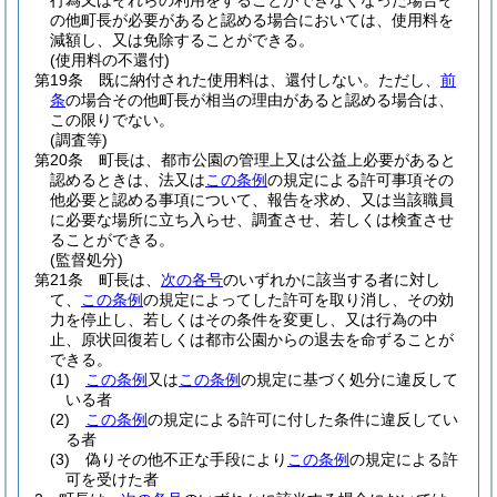
行為又はそれらの利用をすることができなくなった場合そ
の他町長が必要があると認める場合においては、使用料を
減額し、又は免除することができる。
(使用料の不還付)
第19条
既に納付された使用料は、還付しない。
ただし、
前
条
の場合その他町長が相当の理由があると認める場合は、
この限りでない。
(調査等)
第20条
町長は、都市公園の管理上又は公益上必要があると
認めるときは、法又は
この条例
の規定による許可事項その
他必要と認める事項について、報告を求め、又は当該職員
に必要な場所に立ち入らせ、調査させ、若しくは検査させ
ることができる。
(監督処分)
第21条
町長は、
次の各号
のいずれかに該当する者に対し
て、
この条例
の規定によってした許可を取り消し、その効
力を停止し、若しくはその条件を変更し、又は行為の中
止、原状回復若しくは都市公園からの退去を命ずることが
できる。
(1)
この条例
又は
この条例
の規定に基づく処分に違反して
いる者
(2)
この条例
の規定による許可に付した条件に違反してい
る者
(3)
偽りその他不正な手段により
この条例
の規定による許
可を受けた者