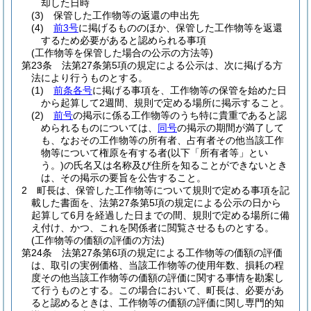
却した日時
(3)
保管した工作物等の返還の申出先
(4)
前3号
に掲げるもののほか、保管した工作物等を返還
するため必要があると認められる事項
(工作物等を保管した場合の公示の方法等)
第23条
法第27条第5項の規定による公示は、次に掲げる方
法により行うものとする。
(1)
前条各号
に掲げる事項を、工作物等の保管を始めた日
から起算して2週間、規則で定める場所に掲示すること。
(2)
前号
の掲示に係る工作物等のうち特に貴重であると認
められるものについては、
同号
の掲示の期間が満了して
も、なおその工作物等の所有者、占有者その他当該工作
物等について権原を有する者
(以下「所有者等」とい
う。)
の氏名又は名称及び住所を知ることができないとき
は、その掲示の要旨を公告すること。
2
町長は、保管した工作物等について規則で定める事項を記
載した書面を、法第27条第5項の規定による公示の日から
起算して6月を経過した日までの間、規則で定める場所に備
え付け、かつ、これを関係者に閲覧させるものとする。
(工作物等の価額の評価の方法)
第24条
法第27条第6項の規定による工作物等の価額の評価
は、取引の実例価格、当該工作物等の使用年数、損耗の程
度その他当該工作物等の価額の評価に関する事情を勘案し
て行うものとする。
この場合において、町長は、必要があ
ると認めるときは、工作物等の価額の評価に関し専門的知