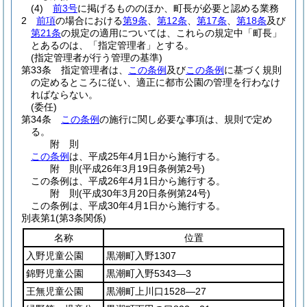
(4)
前3号
に掲げるもののほか、町長が必要と認める業務
2
前項
の場合における
第9条
、
第12条
、
第17条
、
第18条
及び
第21条
の規定の適用については、これらの規定中「町長」
とあるのは、「指定管理者」とする。
(指定管理者が行う管理の基準)
第33条
指定管理者は、
この条例
及び
この条例
に基づく規則
の定めるところに従い、適正に都市公園の管理を行わなけ
ればならない。
(委任)
第34条
この条例
の施行に関し必要な事項は、規則で定め
る。
附
則
この条例
は、平成25年4月1日から施行する。
附
則
(平成26年3月19日
条例第2号)
この条例は、平成26年4月1日から施行する。
附
則
(平成30年3月20日
条例第24号)
この条例は、平成30年4月1日から施行する。
別表第1
(第3条関係)
名称
位置
入野児童公園
黒潮町入野1307
錦野児童公園
黒潮町入野5343―3
王無児童公園
黒潮町上川口1528―27