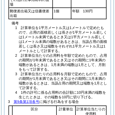
場
郵便差出箱又は信書便差
1個
年額 130円
出箱
備考
1 計算単位を1平方メートル又は1メートルで定めたも
ので、占用の面積若しくは長さが1平方メートル若しく
は1メートル未満であるとき又は1平方メートル若しく
は1メートル未満の端数があるときは、当該占用の面積
若しくは長さ又は端数をそれぞれ1平方メートル又は1
メートルとして計算する。
2 計算単位当たりの占用料を年額で定めたもので、占用
の期間が1年未満であるとき又はその期間に1年未満の
端数があるときは、1月未満の端数は1月として、月割
をもって計算する。
3 計算単位当たりの占用料を月額で定めたもので、占用
の期間が1月未満であるとき又はその期間に1月未満の
端数があるときは、当該占用の期間又は端数を1月とし
て計算する。
4 1件の許可に係る占用料の合計額に10円未満の端数を
生じたときは、その端数を10円に切り下げる。
3
第9条第1項各号
に掲げる行為をする場合
区分
計量単位
計算単位当たりの
使用料