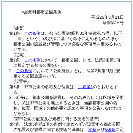
○黒潮町都市公園条例
平成25年3月21日
条例第16号
(趣旨)
第1条
この条例
は、都市公園法
(昭和31年法律第79号。以下
「法」という。)
及び法に基づく命令に定めるもののほか、
都市公園の設置及び管理につき必要な事項等を定めるもの
とする。
(定義)
第2条
この条例
において「都市公園」とは、法第2条第1項
に規定する都市公園をいう。
2
この条例
において「公園施設」とは、法第2条第2項に規
定する公園施設をいう。
(設置等)
第3条
都市公園の名称及び位置は、
別表第1
のとおりとす
る。
2
町長は、都市公園を設置し、その名称若しくは区域を変更
し、又は都市公園を廃止するときは、当該都市公園の名
称、位置、区域その他必要と認める事項を公告しなければ
ならない。
(都市公園の配置及び規模に関する技術的基準)
第4条
法第3条第1項の条例で定める町が設置する都市公園
の配置及び規模に関する技術的基準は、
次条
及び
第6条
に定