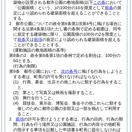
築物が設置される都市公園の敷地面積
(以下
この条
において
「公園面積」という。)
の100分の10を限度として
前条
の規
定により認められる建築面積を超えることができることと
する。
2
都市公園についての政令第6条第1項第4号に掲げる場合に
関する法第4条第1項ただし書の条例で定める範囲は、同号
に規定する建築物に限り、公園面積の100分の2を限度とし
て
前条
又は
前項
の規定により認められる建築面積を超える
ことができることとする。
(運動施設の敷地面積の基準)
第8条の2
政令第8条第1項の条例で定める割合は、100分の
50とする。
(行為の制限)
第9条
都市公園において、
次の各号
に掲げる行為をしようと
する者は、町長の許可を受けなければならない。
(1)
行商、募金、出店その他これらに類する行為をするこ
と。
(2)
業として写真又は映画を撮影すること。
(3)
興行を行うこと。
(4)
競技会、展示会、博覧会、集会その他これらに類する
催しのために都市公園の全部又は一部を独占して利用す
ること。
2
前項
の許可を受けようとする者は、行為の目的、行為の期
間、行為を行う場所又は公園施設、行為の内容その他町長
の指示する事項を記載した申請書を町長に提出しなければ