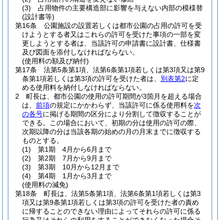
(3)
占用物件の主要構造部に影響を与えない内部の模様替
(設計書等)
第16条
公園施設の設置若しくは都市公園の占用の許可を受
けようとする者又はこれらの許可を受けた事項の一部を変
更しようとする者は、当該許可の申請書に設計書、仕様書
及び図面を添付しなければならない。
(使用料の額及び納付)
第17条
法第5条第1項、法第6条第1項若しくは第3項又は第9
条第1項若しくは第3項の許可を受けた者は、
別表第2
に定
める使用料を納付しなければならない。
2
町長は、都市公園の使用の許可期間が3箇月を超える場合
は、
前項
の規定にかかわらず、当該許可に係る使用料を
次
の各号
に掲げる期間の区分により分割して徴収することが
できる。
この場合において、初期の分は使用の許可の際、
次期以降の分は当該各期の始めの月の月末までに徴収する
ものとする。
(1)
第1期 4月から6月まで
(2)
第2期 7月から9月まで
(3)
第3期 10月から12月まで
(4)
第4期 1月から3月まで
(使用料の減免)
第18条
町長は、法第5条第1項、法第6条第1項若しくは第3
項又は第9条第1項若しくは第3項の許可を受けた者の責め
に帰することのできない理由によってそれらの許可に係る