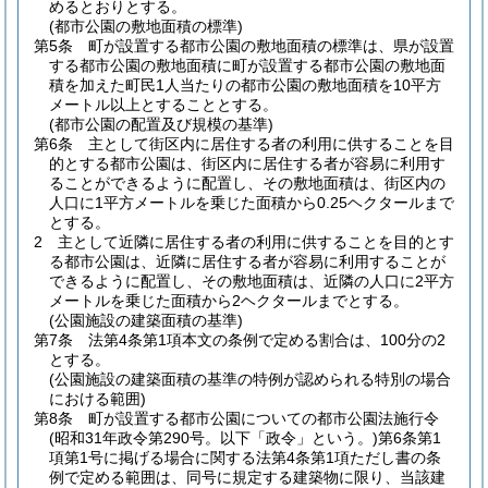
めるとおりとする。
(都市公園の敷地面積の標準)
第5条
町が設置する都市公園の敷地面積の標準は、県が設置
する都市公園の敷地面積に町が設置する都市公園の敷地面
積を加えた町民1人当たりの都市公園の敷地面積を10平方
メートル以上とすることとする。
(都市公園の配置及び規模の基準)
第6条
主として街区内に居住する者の利用に供することを目
的とする都市公園は、街区内に居住する者が容易に利用す
ることができるように配置し、その敷地面積は、街区内の
人口に1平方メートルを乗じた面積から0.25ヘクタールまで
とする。
2
主として近隣に居住する者の利用に供することを目的とす
る都市公園は、近隣に居住する者が容易に利用することが
できるように配置し、その敷地面積は、近隣の人口に2平方
メートルを乗じた面積から2ヘクタールまでとする。
(公園施設の建築面積の基準)
第7条
法第4条第1項本文の条例で定める割合は、100分の2
とする。
(公園施設の建築面積の基準の特例が認められる特別の場合
における範囲)
第8条
町が設置する都市公園についての都市公園法施行令
(昭和31年政令第290号。以下「政令」という。)
第6条第1
項第1号に掲げる場合に関する法第4条第1項ただし書の条
例で定める範囲は、同号に規定する建築物に限り、当該建