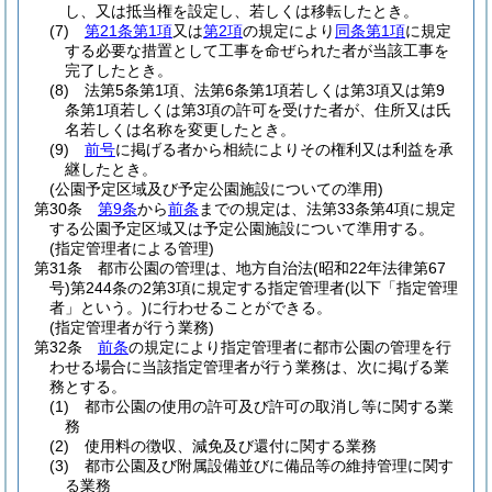
し、又は抵当権を設定し、若しくは移転したとき。
(7)
第21条第1項
又は
第2項
の規定により
同条第1項
に規定
する必要な措置として工事を命ぜられた者が当該工事を
完了したとき。
(8)
法第5条第1項、法第6条第1項若しくは第3項又は第9
条第1項若しくは第3項の許可を受けた者が、住所又は氏
名若しくは名称を変更したとき。
(9)
前号
に掲げる者から相続によりその権利又は利益を承
継したとき。
(公園予定区域及び予定公園施設についての準用)
第30条
第9条
から
前条
までの規定は、法第33条第4項に規定
する公園予定区域又は予定公園施設について準用する。
(指定管理者による管理)
第31条
都市公園の管理は、地方自治法
(昭和22年法律第67
号)
第244条の2第3項に規定する指定管理者
(以下「指定管理
者」という。)
に行わせることができる。
(指定管理者が行う業務)
第32条
前条
の規定により指定管理者に都市公園の管理を行
わせる場合に当該指定管理者が行う業務は、次に掲げる業
務とする。
(1)
都市公園の使用の許可及び許可の取消し等に関する業
務
(2)
使用料の徴収、減免及び還付に関する業務
(3)
都市公園及び附属設備並びに備品等の維持管理に関す
る業務