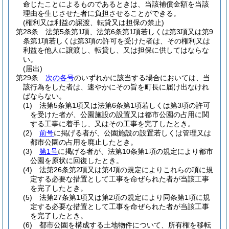
命じたことによるものであるときは、当該補償金額を当該
理由を生じさせた者に負担させることができる。
(権利又は利益の譲渡、転貸又は担保の禁止)
第28条
法第5条第1項、法第6条第1項若しくは第3項又は第9
条第1項若しくは第3項の許可を受けた者は、その権利又は
利益を他人に譲渡し、転貸し、又は担保に供してはならな
い。
(届出)
第29条
次の各号
のいずれかに該当する場合においては、当
該行為をした者は、速やかにその旨を町長に届け出なけれ
ばならない。
(1)
法第5条第1項又は法第6条第1項若しくは第3項の許可
を受けた者が、公園施設の設置又は都市公園の占用に関
する工事に着手し、又はその工事を完了したとき。
(2)
前号
に掲げる者が、公園施設の設置若しくは管理又は
都市公園の占用を廃止したとき。
(3)
第1号
に掲げる者が、法第10条第1項の規定により都市
公園を原状に回復したとき。
(4)
法第26条第2項又は第4項の規定によりこれらの項に規
定する必要な措置として工事を命ぜられた者が当該工事
を完了したとき。
(5)
法第27条第1項又は第2項の規定により同条第1項に規
定する必要な措置として工事を命ぜられた者が当該工事
を完了したとき。
(6)
都市公園を構成する土地物件について、所有権を移転