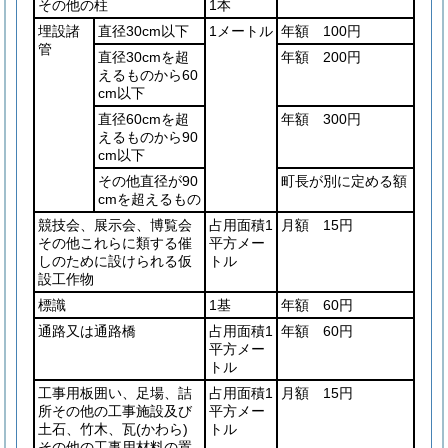
その他の柱
1本
埋設諸
直径30cm以下
1メートル
年額 100円
管
直径30cmを超
年額 200円
えるものから60
cm以下
直径60cmを超
年額 300円
えるものから90
cm以下
その他直径が90
町長が別に定める額
cmを超えるもの
競技会、展示会、博覧会
占用面積1
月額 15円
その他これらに類する催
平方メー
しのために設けられる仮
トル
設工作物
標識
1基
年額 60円
通路又は通路橋
占用面積1
年額 60円
平方メー
トル
工事用板囲い、足場、詰
占用面積1
月額 15円
所その他の工事施設及び
平方メー
土石、竹木、瓦
(かわら)
トル
その他の工事用材料の置