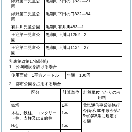
緑野第一児童公
黒潮町下田の口822―21
園
緑野第二児童公
黒潮町下田の口822―84
園
有井川児童公園
黒潮町有井川483―1
王迎第一児童公
黒潮町上川口1252―2
園
王迎第二児童公
黒潮町上川口1134―27
園
別表第2
(第17条関係)
1 公園施設を設ける場合
使用面積 1平方メートル
年額 130円
2 都市公園を占用する場合
区分
計算単位
計算単位当たりの占
用料
鉄塔
1基
電気通信事業法施行
令
(昭和60年政令第7
木柱、鉄柱、コンクリー
1本
5号)
第8条に規定す
ト柱、支柱又は支線柱
る額
H柱
1本