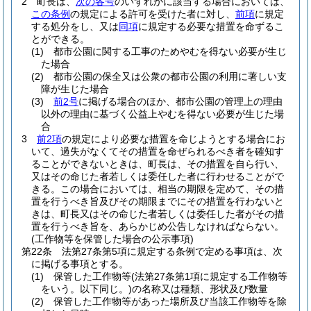
2
町長は、
次の各号
のいずれかに該当する場合においては、
この条例
の規定による許可を受けた者に対し、
前項
に規定
する処分をし、又は
同項
に規定する必要な措置を命ずるこ
とができる。
(1)
都市公園に関する工事のためやむを得ない必要が生じ
た場合
(2)
都市公園の保全又は公衆の都市公園の利用に著しい支
障が生じた場合
(3)
前2号
に掲げる場合のほか、都市公園の管理上の理由
以外の理由に基づく公益上やむを得ない必要が生じた場
合
3
前2項
の規定により必要な措置を命じようとする場合にお
いて、過失がなくてその措置を命ぜられるべき者を確知す
ることができないときは、町長は、その措置を自ら行い、
又はその命じた者若しくは委任した者に行わせることがで
きる。
この場合においては、相当の期限を定めて、その措
置を行うべき旨及びその期限までにその措置を行わないと
きは、町長又はその命じた者若しくは委任した者がその措
置を行うべき旨を、あらかじめ公告しなければならない。
(工作物等を保管した場合の公示事項)
第22条
法第27条第5項に規定する条例で定める事項は、次
に掲げる事項とする。
(1)
保管した工作物等
(法第27条第1項に規定する工作物等
をいう。以下同じ。)
の名称又は種類、形状及び数量
(2)
保管した工作物等があった場所及び当該工作物等を除