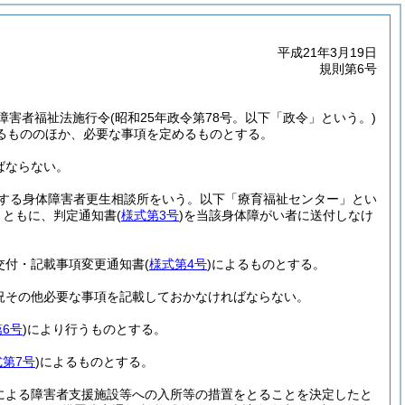
平成21年3月19日
規則第6号
障害者福祉法施行令
(昭和25年政令第78号。以下「政令」という。)
るもののほか、必要な事項を定めるものとする。
ばならない。
定する身体障害者更生相談所をいう。以下「療育福祉センター」とい
とともに、判定通知書
(
様式第3号
)
を当該身体障がい者に送付しなけ
交付・記載事項変更通知書
(
様式第4号
)
によるものとする。
況その他必要な事項を記載しておかなければならない。
6号
)
により行うものとする。
式第7号
)
によるものとする。
定による障害者支援施設等への入所等の措置をとることを決定したと