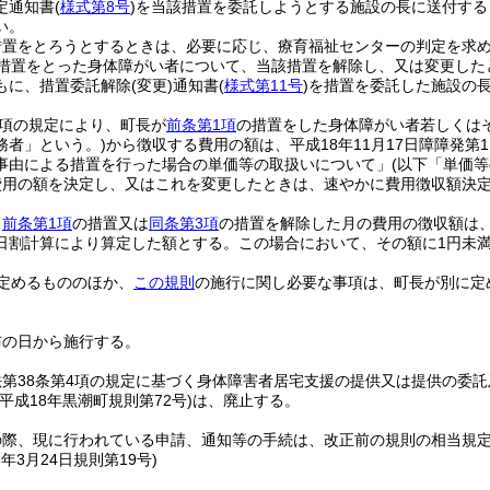
定通知書
(
様式第8号
)
を当該措置を委託しようとする施設の長に送付する
い。
措置をとろうとするときは、必要に応じ、療育福祉センターの判定を求
措置をとった身体障がい者について、当該措置を解除し、又は変更した
もに、措置委託解除
(変更)
通知書
(
様式第11号
)
を措置を委託した施設の
1項の規定により、町長が
前条第1項
の措置をした身体障がい者若しくは
務者」という。)
から徴収する費用の額は、平成18年11月17日障障発第
事由による措置を行った場合の単価等の取扱いについて」
(以下「単価
費用の額を決定し、又はこれを変更したときは、速やかに費用徴収額決
て
前条第1項
の措置又は
同条第3項
の措置を解除した月の費用の徴収額は
日割計算により算定した額とする。
この場合において、その額に1円未
定めるもののほか、
この規則
の施行に関し必要な事項は、町長が別に定
布の日から施行する。
第38条第4項の規定に基づく身体障害者居宅支援の提供又は提供の委
(平成18年黒潮町規則第72号)
は、廃止する。
の際、現に行われている申請、通知等の手続は、改正前の規則の相当規
8年3月24日
規則第19号)