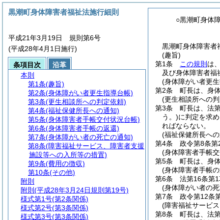
黒潮町身体障害者福祉法施行細則
○黒潮町身体
平成21年3月19日 規則第6号
黒潮町身体障害者福
(平成28年4月1日施行)
(趣旨)
第1条
この規則
は
条項目次
沿革
及び身体障害者福
本則
(身体障がい者更生
第1条
(趣旨)
第2条
町長は、身
第2条
(身体障がい者更生指導台帳)
(更生相談所への判
第3条
(更生相談所への判定依頼)
第3条
町長は、法第
第4条
(福祉保健所長への通知)
う。)
に判定を求め
第5条
(身体障害者手帳交付状況台帳)
ればならない。
第6条
(身体障害者手帳の返還)
(福祉保健所長への
第7条
(身体障がい者の死亡の通知)
第4条
政令第8条第
第8条
(障害福祉サービス、障害者支援
(身体障害者手帳交
施設等への入所等の措置)
第5条
町長は、身
第9条
(費用の徴収)
(身体障害者手帳の
第10条
(その他)
第6条
法第16条第
附則
(身体障がい者の死
附則
(平成28年3月24日規則第19号)
第7条
政令第12条
様式第1号
(第2条関係)
(障害福祉サービ
様式第2号
(第3条関係)
第8条
町長は、法第
様式第3号
(第3条関係)