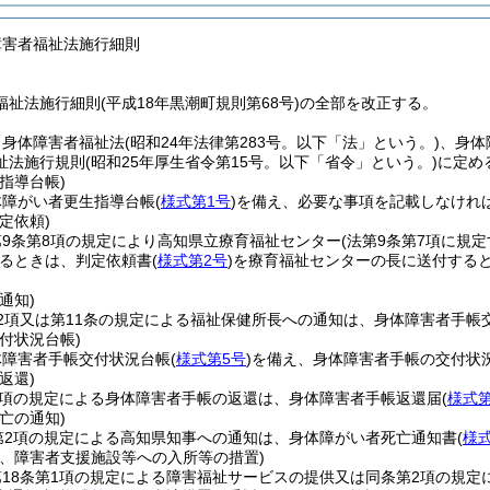
障害者福祉法施行細則
祉法施行細則(平成18年黒潮町規則第68号)の全部を改正する。
、身体障害者福祉法
(昭和24年法律第283号。以下「法」という。)
、身体
祉法施行規則
(昭和25年厚生省令第15号。以下「省令」という。)
に定め
指導台帳)
体障がい者更生指導台帳
(
様式第1号
)
を備え、必要な事項を記載しなけれ
定依頼)
9条第8項の規定により高知県立療育福祉センター
(法第9条第7項に規
るときは、判定依頼書
(
様式第2号
)
を療育福祉センターの長に送付する
通知)
2項又は第11条の規定による福祉保健所長への通知は、身体障害者手帳
付状況台帳)
体障害者手帳交付状況台帳
(
様式第5号
)
を備え、身体障害者手帳の交付状
返還)
1項の規定による身体障害者手帳の返還は、身体障害者手帳返還届
(
様式第
亡の通知)
第2項の規定による高知県知事への通知は、身体障がい者死亡通知書
(
様
ス、障害者支援施設等への入所等の措置)
18条第1項の規定による障害福祉サービスの提供又は同条第2項の規