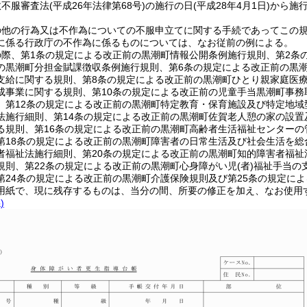
政不服審査法
(平成26年法律第68号)
の施行の日
(平成28年4月1日)
から施
の他の行為又は不作為についての不服申立てに関する手続であってこの
に係る行政庁の不作為に係るものについては、なお従前の例による。
際、第1条の規定による改正前の黒潮町情報公開条例施行規則、第2条
の黒潮町分担金賦課徴収条例施行規則、第6条の規定による改正前の黒
支給に関する規則、第8条の規定による改正前の黒潮町ひとり親家庭医
成事業に関する規則、第10条の規定による改正前の児童手当黒潮町事務
、第12条の規定による改正前の黒潮町特定教育・保育施設及び特定地域
法施行細則、第14条の規定による改正前の黒潮町佐賀老人憩の家の設置
る規則、第16条の規定による改正前の黒潮町高齢者生活福祉センターの
第18条の規定による改正前の黒潮町障害者の日常生活及び社会生活を総
者福祉法施行細則、第20条の規定による改正前の黒潮町知的障害者福祉
規則、第22条の規定による改正前の黒潮町心身障がい児
(者)
福祉手当の
第24条の規定による改正前の黒潮町介護保険規則及び第25条の規定に
用紙で、現に残存するものは、当分の間、所要の修正を加え、なお使用
)