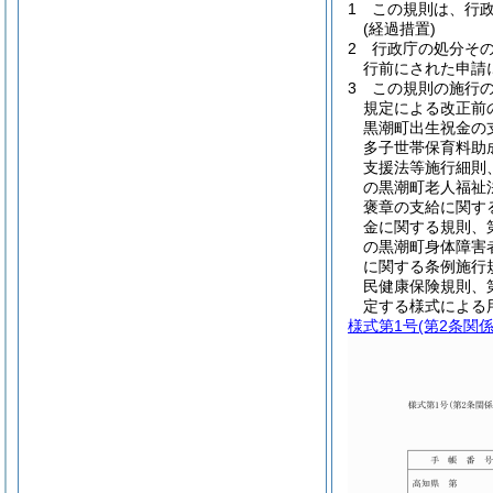
1
この規則は、行
(経過措置)
2
行政庁の処分そ
行前にされた申請
3
この規則の施行の
規定による改正前
黒潮町出生祝金の
多子世帯保育料助
支援法等施行細則
の黒潮町老人福祉
褒章の支給に関す
金に関する規則、
の黒潮町身体障害
に関する条例施行
民健康保険規則、
定する様式による
様式第1号
(第2条関係