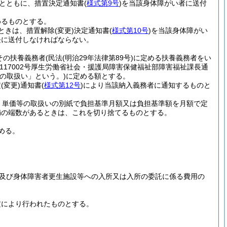
とともに、措置決定通知書
(
様式第9号
)
を当該身体障がい者に送付
めるものとする。
ときは、措置解除
(変更)
決定通知書
(
様式第10号
)
を当該身体障がい
長に送付しなければならない。
その扶養義務者
(民法
(明治29年法律第89号)
に定める扶養義務者をい
1117002号厚生労働省社会・援護局障害保健福祉部障害福祉課長通
等の取扱い」という。)
に定める額とする。
定
(変更)
通知書
(
様式第12号
)
により当該納入義務者に通知するものと
、単価等の取扱いの別紙で負担基準月額又は負担基準額を月額で定
満の端数があるときは、これを切り捨てるものとする。
める。
託及び身体障害者更生施設等への入所又は入所の委託に係る費用の
定により行われたものとする。