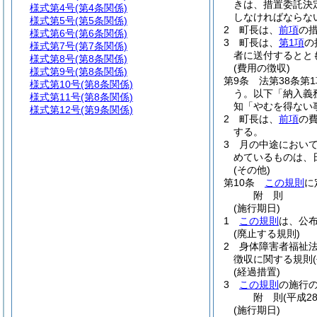
きは、措置委託決
様式第4号
(第4条関係)
しなければならな
様式第5号
(第5条関係)
2
町長は、
前項
の
様式第6号
(第6条関係)
3
町長は、
第1項
の
様式第7号
(第7条関係)
者に送付するとと
様式第8号
(第8条関係)
(費用の徴収)
様式第9号
(第8条関係)
第9条
法第38条第
様式第10号
(第8条関係)
う。以下「納入義
様式第11号
(第8条関係)
知「やむを得ない
様式第12号
(第9条関係)
2
町長は、
前項
の
する。
3
月の中途におい
めているものは、
(その他)
第10条
この規則
に
附
則
(施行期日)
1
この規則
は、公
(廃止する規則)
2
身体障害者福祉法
徴収に関する規則
(経過措置)
3
この規則
の施行
附
則
(平成2
(施行期日)