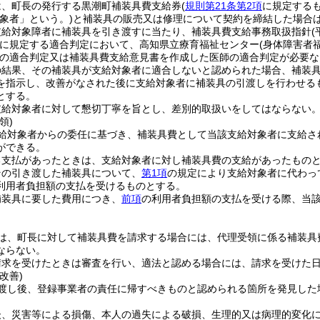
は、町長の発行する黒潮町補装具費支給券
(
規則第21条第2項
に規定するも
象者」という。)
と補装具の販売又は修理について契約を締結した場合
支給対象障者に補装具を引き渡すに当たり、補装具費支給事務取扱指針
(
に規定する適合判定において、高知県立療育福祉センター
(身体障害者
の適合判定又は補装具費支給意見書を作成した医師の適合判定が必要な
の結果、その補装具が支給対象者に適合しないと認められた場合、補装
を指示し、改善がなされた後に支給対象者に補装具の引渡しを行わせる
とする。
支給対象者に対して懇切丁寧を旨とし、差別的取扱いをしてはならない
領)
給対象者からの委任に基づき、補装具費として当該支給対象者に支給さ
ができる。
る支払があったときは、支給対象者に対し補装具費の支給があったもの
その引き渡した補装具について、
第1項
の規定により支給対象者に代わっ
利用者負担額の支払を受けるものとする。
補装具に要した費用につき、
前項
の利用者負担額の支払を受ける際、当
は、町長に対して補装具費を請求する場合には、代理受領に係る補装具
ならない。
請求を受けたときは審査を行い、適法と認める場合には、請求を受けた日
改善)
渡し後、登録事業者の責任に帰すべきものと認められる箇所を発見した
後、災害等による損傷、本人の過失による破損、生理的又は病理的変化