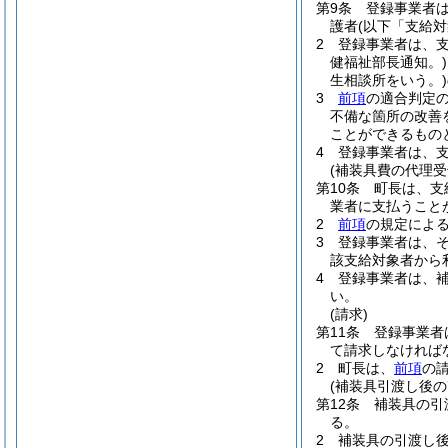
第9条
登録事業者
護者
(以下「支給対
2
登録事業者は、
健福祉部長通知。)
生相談所をいう。)
3
前項
の適合判定
不備な箇所の改善
ことができるもの
4
登録事業者は、
(補装具費の代理受
第10条
町長は、支
業者に支払うこと
2
前項
の規定によ
3
登録事業者は、
該支給対象者から
4
登録事業者は、
い。
(請求)
第11条
登録事業者
て請求しなければ
2
町長は、
前項
の
(補装具引渡し後の
第12条
補装具の引
る。
2
補装具の引渡し