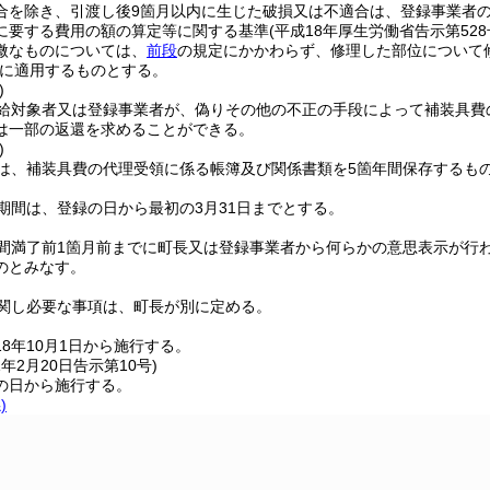
合を除き、引渡し後9箇月以内に生じた破損又は不適合は、登録事業者
に要する費用の額の算定等に関する基準
(平成18年厚生労働省告示第528
微なものについては、
前段
の規定にかかわらず、修理した部位について
に適用するものとする。
)
給対象者又は登録事業者が、偽りその他の不正の手段によって補装具費
は一部の返還を求めることができる。
)
は、補装具費の代理受領に係る帳簿及び関係書類を5箇年間保存するも
期間は、登録の日から最初の3月31日までとする。
間満了前1箇月前までに町長又は登録事業者から何らかの意思表示が行
のとみなす。
関し必要な事項は、町長が別に定める。
18年10月1日から施行する。
1年2月20日
告示第10号)
の日から施行する。
)