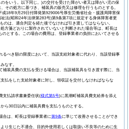
のをいう。以下同じ。)
の交付を受けた障がい者又は障がい児の保
は、その処方に基づき、補装具の販売又は修理を行うものとする。
平成18年9月29日付障発第929006号厚生労働省社会・援護局障害保
福祉法
(昭和24年法律第283号)
第9条第7項に規定する身体障害者更
ものは、適合判定を経た後でなければ引き渡してはならない。
具処方箋どおりに製作されていないと判断された場合等は、町長は
ものとする。
この場合の費用は、登録事業者の負担においてさせる
。
れるべき額の限度において、当該支給対象者に代わり、当該登録事
とみなす。
て補装具費の支払を受ける場合は、当該補装具を引き渡す際に、当
該支払をした支給対象者に対し、領収証を交付しなければならな
費支払請求書兼委任状
(
様式第5号
)
に黒潮町補装具費支給券を添え
から30日以内に補装具費を支払うものとする。
場合は、町長は登録事業者に
第9条
に準じて改善させることができ
により生じた不適合、目的外使用若しくは取扱い不良等のために生