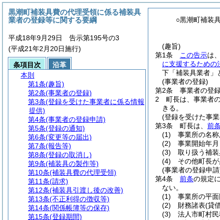
黒潮町補装具費の代理受領に係る補装具
業者の登録等に関する要綱
○黒潮町補装
平成18年9月29日 告示第195号の3
(趣旨)
(平成21年2月20日施行)
第1条
この告示
は
に支援するための
条項目次
沿革
下「補装具業者」
本則
(事業者の登録)
第1条
(趣旨)
第2条
事業者の登
第2条
(事業者の登録)
2
町長は、事業者
第3条
(登録を受けた事業者に係る情報
きる。
提供)
(登録を受けた事業
第4条
(事業者の登録申請)
第3条
町長は、
前
第5条
(登録の通知)
(1)
事業所の名称
第6条
(変更等の届出)
(2)
事業開始年月
第7条
(報告等)
(3)
取り扱う補装
第8条
(登録の取消し)
(4)
その他町長が
第9条
(補装具の製作等)
(事業者の登録申請
第10条
(補装具費の代理受領)
第4条
前条
の規定
第11条
(請求)
ない。
第12条
(補装具引渡し後の改善)
(1)
事業所の平面
第13条
(不正利得の徴収等)
(2)
財務諸表
(貸
第14条
(関係帳簿等の保存)
(3)
法人市町村民
第15条
(登録期間)