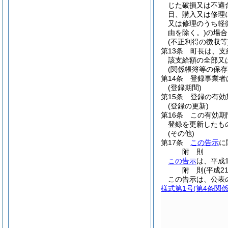
じた破損又は不適
目、購入又は修理
又は修理のうち軽
由を除く。)
の場合
(不正利得の徴収等
第13条
町長は、支
該支給額の全部又
(関係帳簿等の保存
第14条
登録事業者
(登録期間)
第15条
登録の有効
(登録の更新)
第16条
この有効期
登録を更新したも
(その他)
第17条
この告示
に
附
則
この告示
は、平成
附
則
(平成2
この告示は、公表
様式第1号
(第4条関係