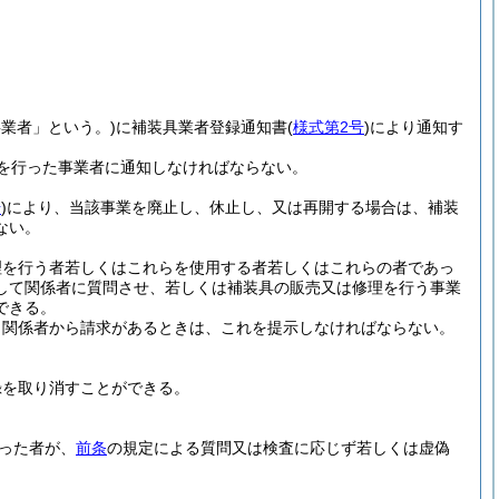
事業者」という。)
に補装具業者登録通知書
(
様式第2号
)
により通知す
を行った事業者に通知しなければならない。
号
)
により、当該事業を廃止し、休止し、又は再開する場合は、補装
ない。
理を行う者若しくはこれらを使用する者若しくはこれらの者であっ
して関係者に質問させ、若しくは補装具の販売又は修理を行う事業
できる。
、関係者から請求があるときは、これを提示しなければならない。
録を取り消すことができる。
った者が、
前条
の規定による質問又は検査に応じず若しくは虚偽