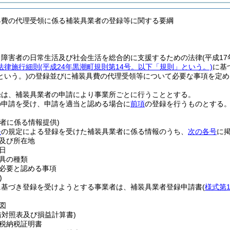
具費の代理受領に係る補装具業者の登録等に関する要綱
、障害者の日常生活及び社会生活を総合的に支援するための法律
(平成17
法律施行細則
(平成24年黒潮町規則第14号。以下「規則」という。)
に基
という。)
の登録並びに補装具費の代理受領等について必要な事項を定め
録は、補装具業者の申請により事業所ごとに行うこととする。
の申請を受け、申請を適当と認める場合に
前項
の登録を行うものとする
者に係る情報提供)
条
の規定による登録を受けた補装具業者に係る情報のうち、
次の各号
に
及び所在地
日
具の種類
必要と認める事項
)
に基づき登録を受けようとする事業者は、補装具業者登録申請書
(
様式第
図
借対照表及び損益計算書)
税納税証明書