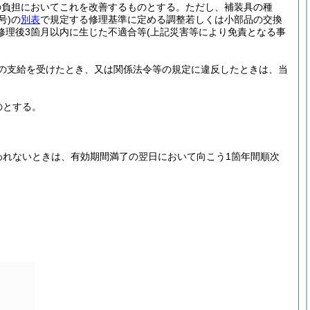
の負担においてこれを改善するものとする。
ただし、補装具の種
号)
の
別表
で規定する修理基準に定める調整若しくは小部品の交換
修理後3箇月以内に生じた不適合等
(上記災害等により免責となる事
の支給を受けたとき、又は関係法令等の規定に違反したときは、当
のとする。
われないときは、有効期間満了の翌日において向こう1箇年間順次