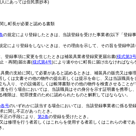
個人にあっては住民票抄本)
関し町長が必要と認める書類
条
の規定により登録したときは、当該登録を受けた事業者
(以下「登録
規定により登録をしないときは、その理由を示して、その旨を登録申請
は、登録事項に変更を生じたときは補装具業者登録変更届出書
(
様式第3
休止・再開)
届出書
(
様式第4号
)
により速やかに町長に届け出なければなら
装具費の支給に関して必要があると認めるときは、補装具の販売又は修
若しくは文書その他の物件の提出若しくは提示を命じ、又は当該職員を
立ち入り、その設備若しくは帳簿書類その他の物件を検査させることが
検査を行う場合においては、当該職員はその身分を示す証明書を携帯し
る権限は、犯罪捜査のために認められたものと解釈してはならない。
の各号
のいずれかに該当する場合においては、当該登録事業者に係る登
求に関し不正があったとき。
不正の手段により、
第2条
の登録を受けたとき。
又は修理を行う者若しくはこれらを使用する者若しくはこれらの者であ
き。