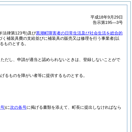
平成18年9月29日
告示第195―3号
年法律第123号)
及び
黒潮町障害者の日常生活及び社会生活を総合的
づく補装具費の支給並びに補装具の販売又は修理を行う事業者
(以
るものとする。
。
ただし、申請が適当と認められないときは、登録しないことがで
掲げるものを障がい者等に提供するものとする。
1号
)
に
次の各号
に掲げる書類を添えて、町長に提出しなければなら