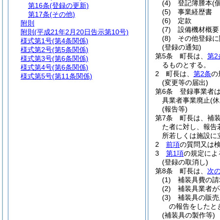
(4)
登記簿謄本
(
第16条
(登録の更新)
(5)
事業経歴書
第17条
(その他)
(6)
定款
附則
(7)
設備機材概要
附則
(平成21年2月20日告示第10号)
(8)
その他登録に
様式第1号
(第4条関係)
(登録の通知)
様式第2号
(第5条関係)
第5条
町長は、
第2
様式第3号
(第6条関係)
るものとする。
様式第4号
(第6条関係)
2
町長は、
第2条
の
様式第5号
(第11条関係)
(変更等の届出)
第6条
登録事業者
具業者事業廃止
(
(報告等)
第7条
町長は、補
た者に対し、報告
所若しくは施設に
2
前項
の質問又は
3
第1項
の規定によ
(登録の取消し)
第8条
町長は、
次
(1)
補装具費の請
(2)
補装具業者が
(3)
補装具の販売
の報告をしたと
(補装具の製作等)