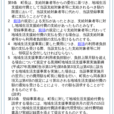
第9条
町長は、支給対象者等からの委任に基づき、地域生活
支援給付費として当該支給対象者等に支給されるべき額の
限度において、当該支給対象者等に代わり、当該登録事業
者に支払うことができる。
2
前項
の規定による支払があったときは、支給対象者等に対
し地域生活支援給付費の支給があったものとみなす。
3
登録事業者は、
前項
の規定により支給対象者等に代わって
地域生活支援給付費の支払を受ける場合は、当該支給対象
者等から利用者負担額の支払を受けるものとする。
4
地域生活支援事業に要した費用につき、
前項
の利用者負担
額の支払を受ける際、当該支払をした支給対象者等に対
し、領収証を交付しなければならない。
5
地域生活支援事業の利用者負担額が、負担上限月額を超え
る場合について規定する黒潮町地域生活支援事業実施要綱
(平成27年黒潮町告示第13号)
第8条第3項又は第4項に該当
する地域生活支援事業を実施した場合は、当該事業実施月
の翌月にその費用額を町長に報告を行い、町長から同条第3
項又は第4項の規定により算出される地域生活支援給付費の
額の通知を受けることにより、その額を請求することがで
きるものとする。
(請求)
第10条
登録事業者は、町長に対して地域生活支援給付費を
請求する場合には、地域生活支援事業提供月の翌月の15日
までに地域生活支援給付費請求書
(代理受領)
に給付費明細
書及び実績記録票を添えて提出するものとする。