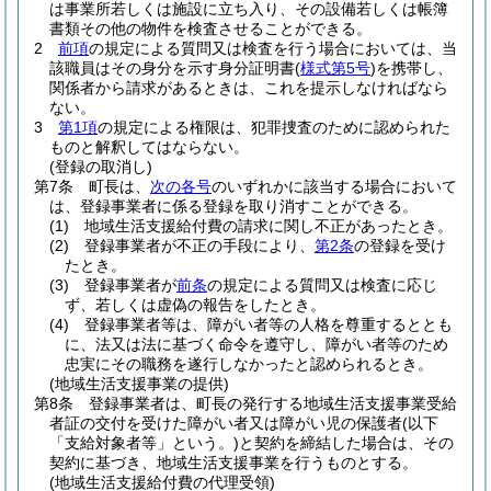
は事業所若しくは施設に立ち入り、その設備若しくは帳簿
書類その他の物件を検査させることができる。
2
前項
の規定による質問又は検査を行う場合においては、当
該職員はその身分を示す身分証明書
(
様式第5号
)
を携帯し、
関係者から請求があるときは、これを提示しなければなら
ない。
3
第1項
の規定による権限は、犯罪捜査のために認められた
ものと解釈してはならない。
(登録の取消し)
第7条
町長は、
次の各号
のいずれかに該当する場合において
は、登録事業者に係る登録を取り消すことができる。
(1)
地域生活支援給付費の請求に関し不正があったとき。
(2)
登録事業者が不正の手段により、
第2条
の登録を受け
たとき。
(3)
登録事業者が
前条
の規定による質問又は検査に応じ
ず、若しくは虚偽の報告をしたとき。
(4)
登録事業者等は、障がい者等の人格を尊重するととも
に、法又は法に基づく命令を遵守し、障がい者等のため
忠実にその職務を遂行しなかったと認められるとき。
(地域生活支援事業の提供)
第8条
登録事業者は、町長の発行する地域生活支援事業受給
者証の交付を受けた障がい者又は障がい児の保護者
(以下
「支給対象者等」という。)
と契約を締結した場合は、その
契約に基づき、地域生活支援事業を行うものとする。
(地域生活支援給付費の代理受領)