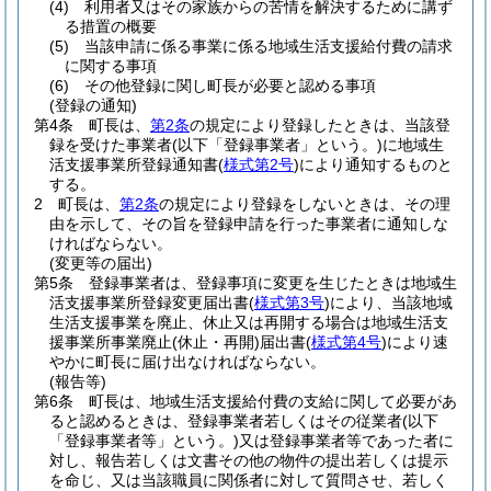
(4)
利用者又はその家族からの苦情を解決するために講ず
る措置の概要
(5)
当該申請に係る事業に係る地域生活支援給付費の請求
に関する事項
(6)
その他登録に関し町長が必要と認める事項
(登録の通知)
第4条
町長は、
第2条
の規定により登録したときは、当該登
録を受けた事業者
(以下「登録事業者」という。)
に地域生
活支援事業所登録通知書
(
様式第2号
)
により通知するものと
する。
2
町長は、
第2条
の規定により登録をしないときは、その理
由を示して、その旨を登録申請を行った事業者に通知しな
ければならない。
(変更等の届出)
第5条
登録事業者は、登録事項に変更を生じたときは地域生
活支援事業所登録変更届出書
(
様式第3号
)
により、当該地域
生活支援事業を廃止、休止又は再開する場合は地域生活支
援事業所事業廃止
(休止・再開)
届出書
(
様式第4号
)
により速
やかに町長に届け出なければならない。
(報告等)
第6条
町長は、地域生活支援給付費の支給に関して必要があ
ると認めるときは、登録事業者若しくはその従業者
(以下
「登録事業者等」という。)
又は登録事業者等であった者に
対し、報告若しくは文書その他の物件の提出若しくは提示
を命じ、又は当該職員に関係者に対して質問させ、若しく