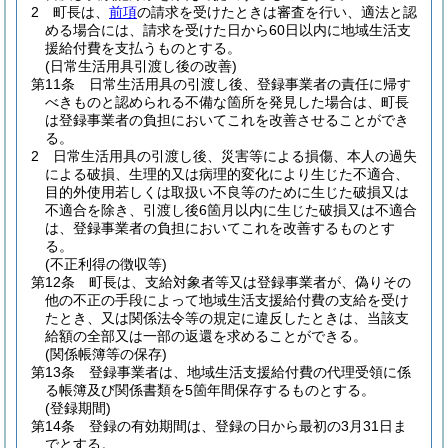
2
町長は、
前項
の請求を受けたときは審査を行い、適法と認
める場合には、請求を受けた日から60日以内に地域生活支
援給付費を支払うものとする。
(日常生活用具引渡し後の改善)
第11条
日常生活用具の引渡し後、登録事業者の責任に帰す
べきものと認められる不備な箇所を発見した場合は、町長
は登録事業者の負担においてこれを改善させることができ
る。
2
日常生活用具の引渡し後、災害等による損傷、本人の過失
による破損、生理的又は病理的変化により生じた不適合、
目的外使用若しくは取扱い不良等のために生じた破損又は
不適合を除き、引渡し後6箇月以内に生じた破損又は不適合
は、登録事業者の負担においてこれを改善するものとす
る。
(不正利得の徴収等)
第12条
町長は、支給対象者等又は登録事業者が、偽りその
他の不正の手段によって地域生活支援給付費の支給を受け
たとき、又は関係法令等の規定に違反したときは、当該支
給額の全部又は一部の返還を求めることができる。
(関係帳簿等の保存)
第13条
登録事業者は、地域生活支援給付費の代理受領に係
る帳簿及び関係書類を5箇年間保存するものとする。
(登録期間)
第14条
登録の有効期間は、登録の日から最初の3月31日ま
でとする。