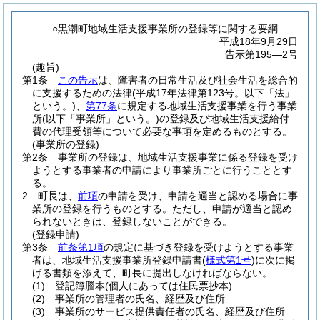
○黒潮町地域生活支援事業所の登録等に関する要綱
平成18年9月29日
告示第195―2号
(趣旨)
第1条
この告示
は、障害者の日常生活及び社会生活を総合的
に支援するための法律
(平成17年法律第123号。以下「法」
という。)
、
第77条
に規定する地域生活支援事業を行う事業
所
(以下「事業所」という。)
の登録及び地域生活支援給付
費の代理受領等について必要な事項を定めるものとする。
(事業所の登録)
第2条
事業所の登録は、地域生活支援事業に係る登録を受け
ようとする事業者の申請により事業所ごとに行うこととす
る。
2
町長は、
前項
の申請を受け、申請を適当と認める場合に事
業所の登録を行うものとする。
ただし、申請が適当と認め
られないときは、登録しないことができる。
(登録申請)
第3条
前条第1項
の規定に基づき登録を受けようとする事業
者は、地域生活支援事業所登録申請書
(
様式第1号
)
に次に掲
げる書類を添えて、町長に提出しなければならない。
(1)
登記簿謄本
(個人にあっては住民票抄本)
(2)
事業所の管理者の氏名、経歴及び住所
(3)
事業所のサービス提供責任者の氏名、経歴及び住所