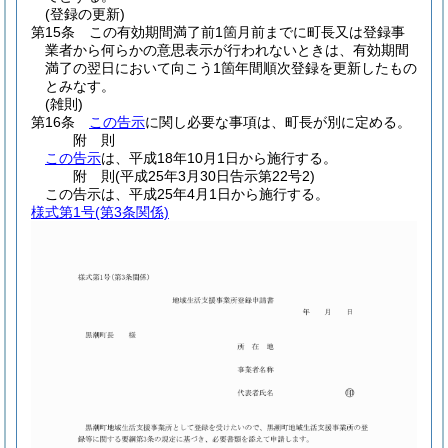
(登録の更新)
第15条
この有効期間満了前1箇月前までに町長又は登録事
業者から何らかの意思表示が行われないときは、有効期間
満了の翌日において向こう1箇年間順次登録を更新したもの
とみなす。
(雑則)
第16条
この告示
に関し必要な事項は、町長が別に定める。
附
則
この告示
は、平成18年10月1日から施行する。
附
則
(平成25年3月30日
告示第22号2)
この告示は、平成25年4月1日から施行する。
様式第1号
(第3条関係)