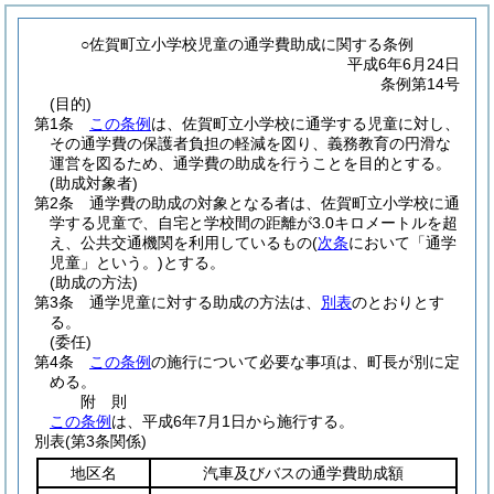
○佐賀町立小学校児童の通学費助成に関する条例
平成6年6月24日
条例第14号
(目的)
第1条
この条例
は、佐賀町立小学校に通学する児童に対し、
その通学費の保護者負担の軽減を図り、義務教育の円滑な
運営を図るため、通学費の助成を行うことを目的とする。
(助成対象者)
第2条
通学費の助成の対象となる者は、佐賀町立小学校に通
学する児童で、自宅と学校間の距離が3.0キロメートルを超
え、公共交通機関を利用しているもの
(
次条
において「通学
児童」という。)
とする。
(助成の方法)
第3条
通学児童に対する助成の方法は、
別表
のとおりとす
る。
(委任)
第4条
この条例
の施行について必要な事項は、町長が別に定
める。
附
則
この条例
は、平成6年7月1日から施行する。
別表
(第3条関係)
地区名
汽車及びバスの通学費助成額