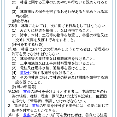
(2)
林道に関する工事のためやむを得ないと認められると
き。
(3)
林道施設の保全を害するおそれがあると認められる車
両の通行
(禁止行為)
第8条
林道においては、次に掲げる行為をしてはならない。
(1)
みだりに林道を損傷し、又は汚損すること。
(2)
諸車、木材、土石等の物件を放置し、林道の構造又は
交通に支障を及ぼす行為をすること。
(許可を要する行為)
第9条
林道において次の行為をしようとする者は、管理者の
許可を受けなければならない。
(1)
林産物等の集積場又は積載施設を設けること。
(2)
工事用施設又は工事用材料置場を設けること。
(3)
電柱又は用排水路、通路等を設けること。
(4)
前3号
に類する施設を設けること。
(5)
その他林道に接して林道の構造及び機能を阻害する施
設を設けること。
(許可の申請等)
第10条
前条
の許可を受けようとする者は、申請書にその行
為の場所、種類、理由、期間及び方法等を記載し、位置図
を添付して管理者に申請しなければならない。
2
管理者は、
前項
の申請を許可する場合には、必要に応じて
条件を付することができる。
第11条
前条
の規定により許可を受けた者は、善良なる注意