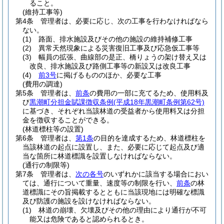
ること。
(維持工事等)
第4条
管理者は、必要に応じ、次の工事を行わなければなら
ない。
(1)
路面、排水施設及びその他の施設の維持補修工事
(2)
異常天然現象による災害復旧工事及び応急仮工事等
(3)
幅員の拡張、曲線部の是正、橋りょうの架け替え又は
改良、排水施設及び路側工事等の新設又は改良工事
(4)
前3号
に掲げるもののほか、必要な工事
(費用の調達)
第5条
管理者は、
前条
の費用の一部に充てるため、使用料及
び
黒潮町分担金賦課徴収条例
(平成18年黒潮町条例第62号)
に基づき、それぞれ当該林道の受益者から使用料又は分担
金を徴収することができる。
(林道標柱等の設置)
第6条
管理者は、
第1条
の目的を達成するため、林道標柱を
当該林道の起点に設置し、また、必要に応じて起点及び適
当な箇所に林道標識を設置しなければならない。
(通行の制限等)
第7条
管理者は、
次の各号
のいずれかに該当する場合におい
ては、通行について重量、速度等の制限を行い、
前条
の林
道標識にその旨掲載するとともに当該現地には明確な標識
及び防護の施設を設けなければならない。
(1)
林道の崩壊、欠壊及びその他の理由により通行が不可
能又は危険であると認められるとき。