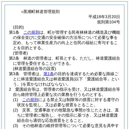
○黒潮町林道管理規則
平成18年3月20日
規則第104号
(目的)
第1条
この規則
は、町が管理する民有林林道の構造及び機能
の保全並びに交通の安全確保の方法等について必要な事を
定め、もって林業生産力の向上と住民の福祉に寄与するこ
とを目的とする。
(管理者)
第2条
林道の管理者は、町長とする。
ただし、林道愛護組合
に管理を委任することができる。
(林道愛護組合等の設置)
第3条
管理者は、
第1条
の目的を達成するため必要な路線ご
とに林道愛護組合又は林道愛護員
(以下「愛護組合等」とい
う。)
を置かなければならない。
2
愛護組合等は、管理者の指示を受け、又は林道愛護組合等
自ら維持管理上必要な次の業務を行うものとする。
(1)
この規則
による禁止又は制限等の措置に対する遵守の
状況を監視し、又は必要な措置をとること。
(2)
災害、交通事故その他緊急な事態が生じたときは、直
ちに管理者に報告し、その指示に基づき、又は林道愛護
組合自ら適切な応急措置をとること。
(3)
その他林道の維持管理等について必要な意見を具申す