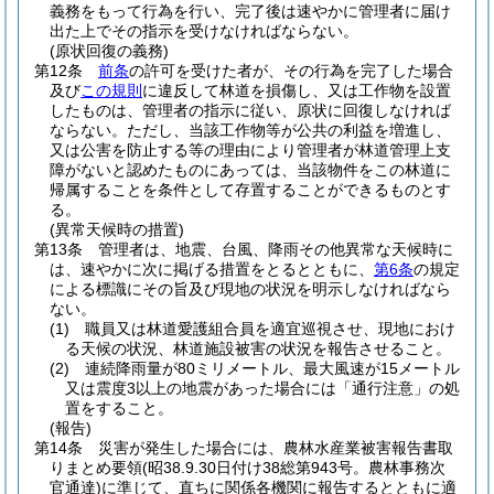
義務をもって行為を行い、完了後は速やかに管理者に届け
出た上でその指示を受けなければならない。
(原状回復の義務)
第12条
前条
の許可を受けた者が、その行為を完了した場合
及び
この規則
に違反して林道を損傷し、又は工作物を設置
したものは、管理者の指示に従い、原状に回復しなければ
ならない。
ただし、当該工作物等が公共の利益を増進し、
又は公害を防止する等の理由により管理者が林道管理上支
障がないと認めたものにあっては、当該物件をこの林道に
帰属することを条件として存置することができるものとす
る。
(異常天候時の措置)
第13条
管理者は、地震、台風、降雨その他異常な天候時に
は、速やかに次に掲げる措置をとるとともに、
第6条
の規定
による標識にその旨及び現地の状況を明示しなければなら
ない。
(1)
職員又は林道愛護組合員を適宜巡視させ、現地におけ
る天候の状況、林道施設被害の状況を報告させること。
(2)
連続降雨量が80ミリメートル、最大風速が15メートル
又は震度3以上の地震があった場合には「通行注意」の処
置をすること。
(報告)
第14条
災害が発生した場合には、農林水産業被害報告書取
りまとめ要領
(昭38.9.30日付け38総第943号。農林事務次
官通達)
に準じて、直ちに関係各機関に報告するとともに適