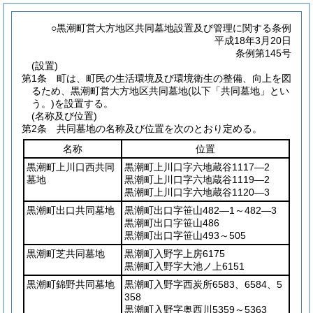
○黒潮町営大方地区共同墓地設置及び管理に関する条例
平成18年3月20日
条例第145号
(設置)
第1条
町は、町民の生活環境及び環境衛生の整備、向上を図
るため、黒潮町営大方地区共同墓地
(以下「共同墓地」とい
う。)
を設置する。
(名称及び位置)
第2条
共同墓地の名称及び位置を次のとおり定める。
名称
位置
黒潮町上川口西共同
黒潮町上川口字六地蔵谷1117―2
墓地
黒潮町上川口字六地蔵谷1119―2
黒潮町上川口字六地蔵谷1120―3
黒潮町出口共同墓地
黒潮町出口字笹山482―1～482―3
黒潮町出口字笹山486
黒潮町出口字笹山493～505
黒潮町芝共同墓地
黒潮町入野字上房6175
黒潮町入野字大池ノ上6151
黒潮町錦野共同墓地
黒潮町入野字西炭所6583、6584、5
358
黒潮町入野字奥西川5359～5363