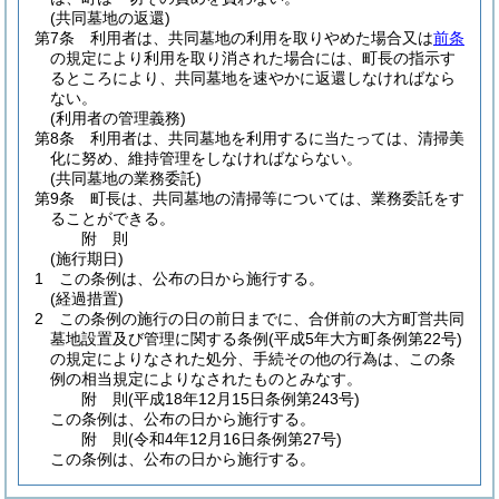
(共同墓地の返還)
第7条
利用者は、共同墓地の利用を取りやめた場合又は
前条
の規定により利用を取り消された場合には、町長の指示す
るところにより、共同墓地を速やかに返還しなければなら
ない。
(利用者の管理義務)
第8条
利用者は、共同墓地を利用するに当たっては、清掃美
化に努め、維持管理をしなければならない。
(共同墓地の業務委託)
第9条
町長は、共同墓地の清掃等については、業務委託をす
ることができる。
附
則
(施行期日)
1
この条例は、公布の日から施行する。
(経過措置)
2
この条例の施行の日の前日までに、合併前の大方町営共同
墓地設置及び管理に関する条例
(平成5年大方町条例第22号)
の規定によりなされた処分、手続その他の行為は、この条
例の相当規定によりなされたものとみなす。
附
則
(平成18年12月15日
条例第243号)
この条例は、公布の日から施行する。
附
則
(令和4年12月16日
条例第27号)
この条例は、公布の日から施行する。