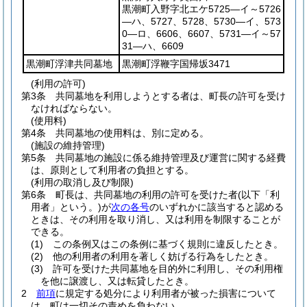
黒潮町入野字北エケ5725―イ～5726
―ハ、5727、5728、5730―イ、573
0―ロ、6606、6607、5731―イ～57
31―ハ、6609
黒潮町浮津共同墓地
黒潮町浮鞭字国帰坂3471
(利用の許可)
第3条
共同墓地を利用しようとする者は、町長の許可を受け
なければならない。
(使用料)
第4条
共同墓地の使用料は、別に定める。
(施設の維持管理)
第5条
共同墓地の施設に係る維持管理及び運営に関する経費
は、原則として利用者の負担とする。
(利用の取消し及び制限)
第6条
町長は、共同墓地の利用の許可を受けた者
(以下「利
用者」という。)
が
次の各号
のいずれかに該当すると認める
ときは、その利用を取り消し、又は利用を制限することが
できる。
(1)
この条例又はこの条例に基づく規則に違反したとき。
(2)
他の利用者の利用を著しく妨げる行為をしたとき。
(3)
許可を受けた共同墓地を目的外に利用し、その利用権
を他に譲渡し、又は転貸したとき。
2
前項
に規定する処分により利用者が被った損害について
は、町は一切その責めを負わない。