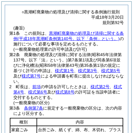
○黒潮町廃棄物の処理及び清掃に関する条例施行規則
平成18年3月20日
規則第92号
(趣旨)
第1条
この規則は、
黒潮町廃棄物の処理及び清掃に関する条
例
(平成18年黒潮町条例第140号。以下「条例」という。)
の
施行について必要な事項を定めるものとする。
(一般廃棄物処理業の許可申請及び許可)
第2条
廃棄物の処理及び清掃に関する法律
(昭和45年法律第
137号。以下「法」という。)
第7条第1項及び同条第6項並
びに浄化槽法
(昭和58年法律第43号)
第35条第1項の規定に
基づく許可の申請は、
様式第1号
、
様式第3号
、
様式第5号
及び
様式第7号
による申請書を町長に提出しなければならな
い。
2
町長は、
前項
の申請を許可したときは、
様式第2号
、
様式
第4号
、
様式第6号
及び
様式第8号
の許可証を当該申請者に
交付するものとする。
(一般廃棄物の区分)
第3条
条例第7条
に規定する一般廃棄物の区分は、次の内容
により区分する。
種別
内容
家庭ごみ
台所ごみ、紙くず、綿、布、木切れ、プラス