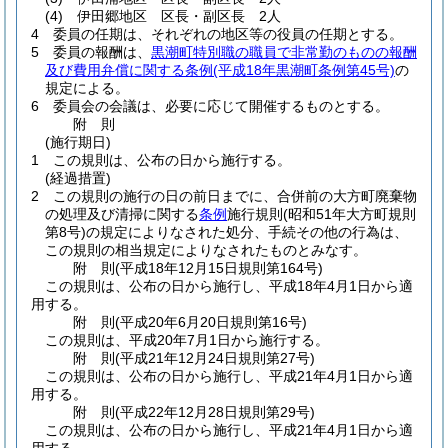
(4)
伊田郷地区 区長・副区長 2人
4
委員の任期は、それぞれの地区等の役員の任期とする。
5
委員の報酬は、
黒潮町特別職の職員で非常勤のものの報酬
及び費用弁償に関する条例
(平成18年黒潮町条例第45号)
の
規定による。
6
委員会の会議は、必要に応じて開催するものとする。
附
則
(施行期日)
1
この規則は、公布の日から施行する。
(経過措置)
2
この規則の施行の日の前日までに、合併前の大方町廃棄物
の処理及び清掃に関する
条例
施行規則
(昭和51年大方町規則
第8号)
の規定によりなされた処分、手続その他の行為は、
この規則の相当規定によりなされたものとみなす。
附
則
(平成18年12月15日
規則第164号)
この規則は、公布の日から施行し、平成18年4月1日から適
用する。
附
則
(平成20年6月20日
規則第16号)
この規則は、平成20年7月1日から施行する。
附
則
(平成21年12月24日
規則第27号)
この規則は、公布の日から施行し、平成21年4月1日から適
用する。
附
則
(平成22年12月28日
規則第29号)
この規則は、公布の日から施行し、平成21年4月1日から適