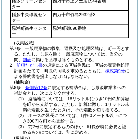
幡多クリーンセン
四万十市上ノ土居1544番地
ター
幡多中央環境セン
四万十市竹島2932番3
ター
黒潮町衛生センタ
黒潮町灘898番地
ー
(収集区域)
第7条
一般廃棄物の収集、運搬及び処理区域は、町一円とす
る。
ただし、し尿を除く一般廃棄物については、当分の
間、
別表
に掲げる区域は除くものとする。
2
前項ただし書
の規定による区域住民は、区域の廃棄物処理
計画をたてて、町長の同意を求めるとともに、
様式第9号
に
よる誓約書を提出しなければならない。
(補助金)
第8条
条例第12条
に規定する補助金は、し尿汲取業者への
補助金とし、次により交付する。
(1)
遠隔地については、18リットルにつき10円の加算額
を町から支給する。ただし、計算に際し、1リットル未
満の端数を生じたときは、その端数を切り捨てる。
(2)
ホースの延長については、1件60メートル以上につ
き300円を町から支給する。
(3)
前2号に規定するもののほか、町長が特に必要と認
めるものについては、別に定める。
(遠隔地)