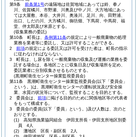
第9条
前条第1号
の遠隔地は佐賀地域にあっては鈴、拳ノ
川、佐賀橘川、市野瀬、川奥及び中ノ川、大方地域にあっ
ては大屋敷、本谷、大井川、奥湊川、足川、向、田野浦、
出口、しだの川、大方橘川、御坊畑、下馬荷、中馬荷、福
堂、伴太郎及び米原とする。
(収集業務の委託)
第10条
町長は、
条例第11条
の規定により一般廃棄物の処理
業務を業者等に委託し、又は許可することができる。
2
前項
の規定による委託又は許可を受けた者は、町長の指示
に従わなければならない。
3
町長は、し尿を除く一般廃棄物の収集及び運搬の業務を委
託する場合は、各地区ごとに収集日及び収集場所を定め、
委託業者に分別収集させるものとする。
(黒潮町衛生センター操業監視委員会)
第11条
黒潮町衛生センター操業監視委員会
(以下「委員会」
という。)
は、黒潮町衛生センターの運転状況及び安全操
業、水質の状況等について、監視することを目的とする。
2
委員会は、
前項
に掲げる目的のために関係地区等の代表者
をもって構成する。
3
委員会の委員
(以下「委員」という。)
及び人数は、次のと
おりとする。
(1)
高知県漁業協同組合 伊田支所長・伊田支所地区別委
員 4人
(2)
灘地区 区長・副区長 2人
(3)
伊田浦地区 区長・副区長 2人