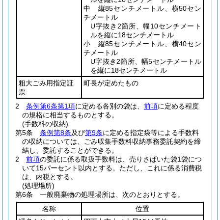
中 縦85センチメートル、横50セン
チメートル
U字抜き2箇所、幅10センチメート
ルを縦に18センチメートル
小 縦85センチメートル、横40セン
チメートル
U字抜き2箇所、幅5センチメートル
を縦に18センチメートル
粗大ごみ用指定証
町長が定めたもの
票
2
条例第6条第1項
に定める各別の袋は、
前項
に定める程度
の規格に相当するものとする。
(手数料の収納)
第5条
条例第8条
及び
第9条
に定める指定袋等による手数料
の収納については、ごみ収集手数料収納事務委託契約を締
結し、委託することができる。
2
前項
の委託に係る取扱手数料は、売りさばいた袋1袋につ
いて15パーセント以内とする。
ただし、これに係る消費税
は、内税とする。
(処理場所)
第6条
一般廃棄物の処理場所は、次のとおりとする。
名称
位置