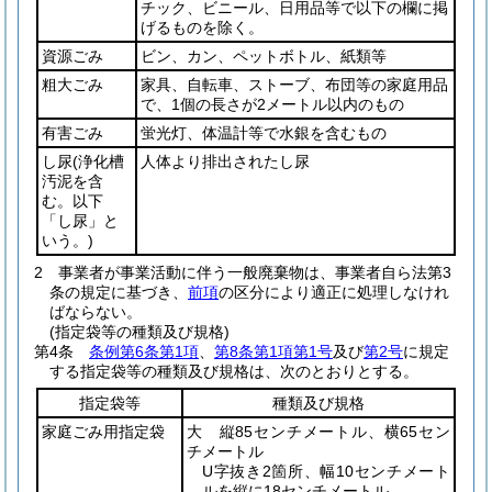
チック、ビニール、日用品等で以下の欄に掲
げるものを除く。
資源ごみ
ビン、カン、ペットボトル、紙類等
粗大ごみ
家具、自転車、ストーブ、布団等の家庭用品
で、1個の長さが2メートル以内のもの
有害ごみ
蛍光灯、体温計等で水銀を含むもの
し尿
(浄化槽
人体より排出されたし尿
汚泥を含
む。以下
「し尿」と
いう。)
2
事業者が事業活動に伴う一般廃棄物は、事業者自ら法第3
条の規定に基づき、
前項
の区分により適正に処理しなけれ
ばならない。
(指定袋等の種類及び規格)
第4条
条例第6条第1項
、
第8条第1項第1号
及び
第2号
に規定
する指定袋等の種類及び規格は、次のとおりとする。
指定袋等
種類及び規格
家庭ごみ用指定袋
大 縦85センチメートル、横65セン
チメートル
U字抜き2箇所、幅10センチメート
ルを縦に18センチメートル