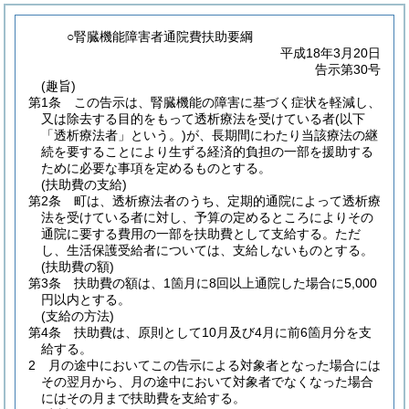
○腎臓機能障害者通院費扶助要綱
平成18年3月20日
告示第30号
(趣旨)
第1条
この告示は、腎臓機能の障害に基づく症状を軽減し、
又は除去する目的をもって透析療法を受けている者
(以下
「透析療法者」という。)
が、長期間にわたり当該療法の継
続を要することにより生ずる経済的負担の一部を援助する
ために必要な事項を定めるものとする。
(扶助費の支給)
第2条
町は、透析療法者のうち、定期的通院によって透析療
法を受けている者に対し、予算の定めるところによりその
通院に要する費用の一部を扶助費として支給する。
ただ
し、生活保護受給者については、支給しないものとする。
(扶助費の額)
第3条
扶助費の額は、1箇月に8回以上通院した場合に5,000
円以内とする。
(支給の方法)
第4条
扶助費は、原則として10月及び4月に前6箇月分を支
給する。
2
月の途中においてこの告示による対象者となった場合には
その翌月から、月の途中において対象者でなくなった場合
にはその月まで扶助費を支給する。