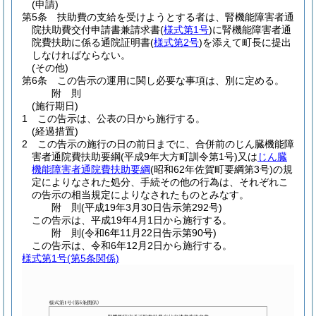
(申請)
第5条
扶助費の支給を受けようとする者は、腎機能障害者通
院扶助費交付申請書兼請求書
(
様式第1号
)
に腎機能障害者通
院費扶助に係る通院証明書
(
様式第2号
)
を添えて町長に提出
しなければならない。
(その他)
第6条
この告示の運用に関し必要な事項は、別に定める。
附
則
(施行期日)
1
この告示は、公表の日から施行する。
(経過措置)
2
この告示の施行の日の前日までに、合併前のじん臓機能障
害者通院費扶助要綱
(平成9年大方町訓令第1号)
又は
じん臓
機能障害者通院費扶助要綱
(昭和62年佐賀町要綱第3号)
の規
定によりなされた処分、手続その他の行為は、それぞれこ
の告示の相当規定によりなされたものとみなす。
附
則
(平成19年3月30日
告示第292号)
この告示は、平成19年4月1日から施行する。
附
則
(令和6年11月22日
告示第90号)
この告示は、令和6年12月2日から施行する。
様式第1号
(第5条関係)