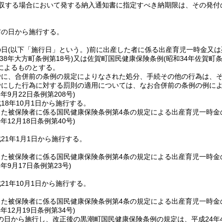
収する場合において発する納入通知書に指定すべき納期限は、その発付
布の日から施行する。
の日
(以下「施行日」という。)
前に出産した者に係る出産育児一時金又は
和38年大方町条例第18号)
又は佐賀町国民健康保険条例
(昭和34年佐賀町条
によるものとする。
でに、合併前の条例の規定によりなされた処分、手続その他の行為は、
でにした行為に対する罰則の適用については、なお合併前の条例の例に
8年9月22日
条例第208号)
18年10月1日から施行する。
した被保険者に係る国民健康保険条例第4条の規定による出産育児一時金
0年12月18日
条例第40号)
21年1月1日から施行する。
した被保険者に係る国民健康保険条例第4条の規定による出産育児一時金
1年9月17日
条例第23号)
21年10月1日から施行する。
した被保険者に係る国民健康保険条例第4条の規定による出産育児一時金
4年12月19日
条例第34号)
の日から施行し、改正後の黒潮町国民健康保険条例の規定は、平成24年