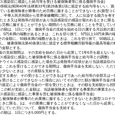
ルス感染症に感染した給与等を受ける被保険者等に係る傷病手当金)
所得税法
(昭和40年法律第33号)
第28条第1項に規定する給与等をいい、賞
ている被保険者が療養のため労務に服することができないとき
(新型コ
月に、中華人民共和国から世界保健機関に対して、人に伝染する能力を有
たとき又は発熱等の症状があり当該感染症の感染が疑われるときに限る
ら労務に服することができない期間のうち労務に就くことを予定してい
金の額は、1日につき、傷病手当金の支給を始める日の属する月以前の直
に、5円未満の端数があるときは、これを切り捨て、5円以上10円未満の
(その金額に、50銭未満の端数があるときは、これを切り捨て、50銭以
し、健康保険法第40条第1項に規定する標準報酬月額等級の最高等級の
の金額とする。
金の支給期間は、その支給を始めた日から起算して1年6月を超えないも
ルス感染症に感染した被保険者等に係る傷病手当金と給与等との調整)
ナウイルス感染症に感染した場合又は発熱等の症状があり当該感染症の
は、これを受けることができる期間は、傷病手当金を支給しない。
ただ
り少ないときは、その差額を支給する。
定する者が、その受けることができるはずであった給与等の全部又は一
を受けることができなかった場合においてその受けた額が傷病手当金の
の規定により傷病手当金の一部を受けたときは、その額を支給額から控
りこの町が支給した金額は、当該被保険者を使用する事業所の事業主か
ルス感染症に感染した事業を営む被保険者に係る傷病手当金)
む被保険者が療養のため業務に服することができないとき
(新型コロナ
ときに限る。)
は、その業務に服することができなくなった日から起算し
定していた日について、傷病手当金を支給する。
の額は、1日につき5,000円とする。