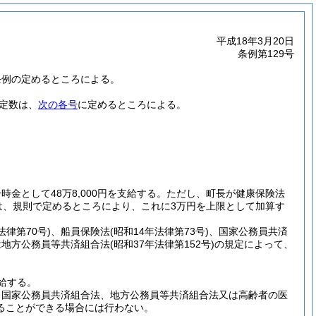
平成18年3月20日
条例第129号
条例の定めるところによる。
定数は、
次の各号
に定めるところによる。
として48万8,000円を支給する。
ただし、町長が健康保険法
は、規則で定めるところにより、これに3万円を上限として加算す
法律第70号)
、船員保険法
(昭和14年法律第73号)
、国家公務員共済
は地方公務員等共済組合法
(昭和37年法律第152号)
の規定によって、
給する。
、国家公務員共済組合法、地方公務員等共済組合法又は高齢者の医
ることができる場合には行わない。