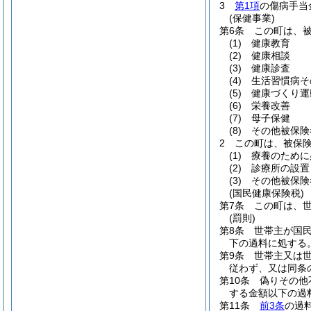
3
第1項
の傷病手当
(保健事業)
第6条
この町は、
(1)
健康教育
(2)
健康相談
(3)
健康診査
(4)
生活習慣病そ
(5)
健康づくり運
(6)
栄養改善
(7)
母子保健
(8)
その他被保険
2
この町は、被保
(1)
療養のために
(2)
診療所の設置
(3)
その他被保険
(国民健康保険税)
第7条
この町は、
(罰則)
第8条
世帯主が国
下の過料に処する
第9条
世帯主又は
従わず、又は同条
第10条
偽りその他
する金額以下の過
第11条
前3条
の過