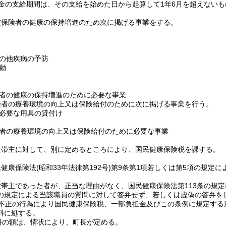
金の支給期間は、その支給を始めた日から起算して1年6月を超えないも
被保険者の健康の保持増進のため次に掲げる事業をする。
の他疾病の予防
動
者の健康の保持増進のために必要な事業
険者の療養環境の向上又は保険給付のために次に掲げる事業を行う。
必要な用具の貸付け
者の療養環境の向上又は保険給付のために必要な事業
世帯主に対して、別に定めるところにより、国民健康保険税を課する。
民健康保険法
(昭和33年法律第192号)
第9条第1項若しくは第5項の規定に
。
世帯主であった者が、正当な理由がなく、国民健康保険法第113条の規
の規定による当該職員の質問に対して答弁せず、若しくは虚偽の答弁をし
不正の行為により国民健康保険税、一部負担金及びこの条例に規定する
料に処する。
料の額は、情状により、町長が定める。