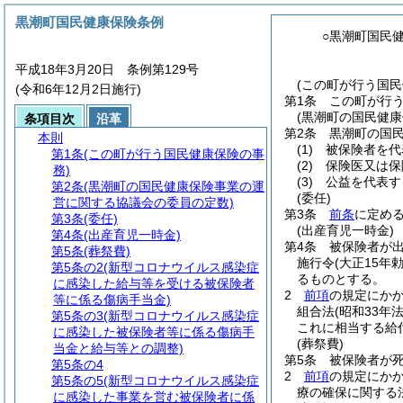
黒潮町国民健康保険条例
○黒潮町国民
平成18年3月20日 条例第129号
(この町が行う国民
(令和6年12月2日施行)
第1条
この町が行
(黒潮町の国民健
条項目次
沿革
第2条
黒潮町の国
本則
(1)
被保険者を代
第1条
(この町が行う国民健康保険の事
(2)
保険医又は保
務)
(3)
公益を代表す
第2条
(黒潮町の国民健康保険事業の運
(委任)
営に関する協議会の委員の定数)
第3条
前条
に定め
第3条
(委任)
(出産育児一時金)
第4条
(出産育児一時金)
第4条
被保険者が出
第5条
(葬祭費)
施行令
(大正15年勅
第5条の2
(新型コロナウイルス感染症
るものとする。
に感染した給与等を受ける被保険者
2
前項
の規定にか
等に係る傷病手当金)
組合法
(昭和33
第5条の3
(新型コロナウイルス感染症
これに相当する給
に感染した被保険者等に係る傷病手
(葬祭費)
当金と給与等との調整)
第5条
被保険者が
第5条の4
2
前項
の規定にか
第5条の5
(新型コロナウイルス感染症
療の確保に関する
に感染した事業を営む被保険者に係