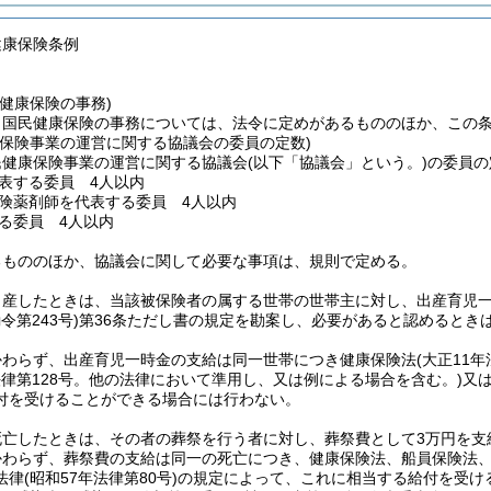
健康保険条例
健康保険の事務)
う国民健康保険の事務については、法令に定めがあるもののほか、この
康保険事業の運営に関する協議会の委員の定数)
民健康保険事業の運営に関する協議会
(以下「協議会」という。)
の委員の
表する委員 4人以内
険薬剤師を代表する委員 4人以内
る委員 4人以内
るもののほか、協議会に関して必要な事項は、規則で定める。
産したときは、当該被保険者の属する世帯の世帯主に対し、出産育児一時金
令第243号)
第36条ただし書の規定を勘案し、必要があると認めるとき
かわらず、出産育児一時金の支給は同一世帯につき健康保険法
(大正11年
年法律第128号。他の法律において準用し、又は例による場合を含む。)
又
付を受けることができる場合には行わない。
死亡したときは、その者の葬祭を行う者に対し、葬祭費として3万円を支
かわらず、葬祭費の支給は同一の死亡につき、健康保険法、船員保険法
法律
(昭和57年法律第80号)
の規定によって、これに相当する給付を受け