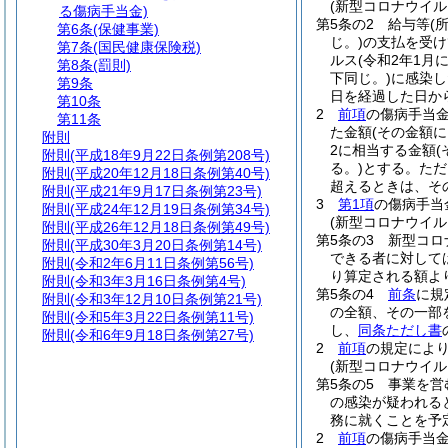
(新型コロナウイ
る傷病手当金)
第5条の2
給与等
(
第6条
(保健事業)
じ。)
の支払を受け
第7条
(国民健康保険税)
ルス
(令和2年1
第8条
(罰則)
下同じ。)
に感染し
第9条
日を経過した日か
第10条
2
前項
の傷病手当
第11条
た金額
(その金額
附則
2に相当する金額
附則
(平成18年9月22日条例第208号)
る。)
とする。
ただ
附則
(平成20年12月18日条例第40号)
超えるときは、そ
附則
(平成21年9月17日条例第23号)
3
第1項
の傷病手当
附則
(平成24年12月19日条例第34号)
(新型コロナウイ
附則
(平成26年12月18日条例第49号)
第5条の3
新型コロ
附則
(平成30年3月20日条例第14号)
できる者に対して
附則
(令和2年6月11日条例第56号)
り算定される額よ
附則
(令和3年3月16日条例第4号)
第5条の4
前条
に規
附則
(令和3年12月10日条例第21号)
の全額、その一部
附則
(令和5年3月22日条例第11号)
し、
同条ただし書
附則
(令和6年9月18日条例第27号)
2
前項
の規定によ
(新型コロナウイ
第5条の5
事業を営
の感染が疑われる
務に就くことを予
2
前項
の傷病手当金