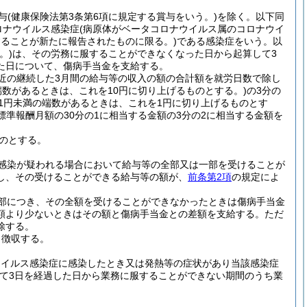
与
(健康保険法第3条第6項に規定する賞与をいう。)
を除く。以下同
ロナウイルス感染症
(病原体がベータコロナウイルス属のコロナウイ
することが新たに報告されたものに限る。)
である感染症をいう。以
。)
は、その労務に服することができなくなった日から起算して3
た日について、傷病手当金を支給する。
近の継続した3月間の給与等の収入の額の合計額を就労日数で除し
端数があるときは、これを10円に切り上げるものとする。)
の3分の
上1円未満の端数があるときは、これを1円に切り上げるものとす
標準報酬月額の30分の1に相当する金額の3分の2に相当する金額を
のとする。
感染が疑われる場合において給与等の全部又は一部を受けることが
し、その受けることができる給与等の額が、
前条第2項
の規定によ
部につき、その全額を受けることができなかったときは傷病手当金
額より少ないときはその額と傷病手当金との差額を支給する。
ただ
除する。
ら徴収する。
ウイルス感染症に感染したとき又は発熱等の症状があり当該感染症
て3日を経過した日から業務に服することができない期間のうち業