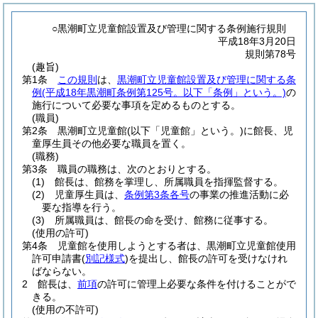
○黒潮町立児童館設置及び管理に関する条例施行規則
平成18年3月20日
規則第78号
(趣旨)
第1条
この規則
は、
黒潮町立児童館設置及び管理に関する条
例
(平成18年黒潮町条例第125号。以下「条例」という。)
の
施行について必要な事項を定めるものとする。
(職員)
第2条
黒潮町立児童館
(以下「児童館」という。)
に館長、児
童厚生員その他必要な職員を置く。
(職務)
第3条
職員の職務は、次のとおりとする。
(1)
館長は、館務を掌理し、所属職員を指揮監督する。
(2)
児童厚生員は、
条例第3条各号
の事業の推進活動に必
要な指導を行う。
(3)
所属職員は、館長の命を受け、館務に従事する。
(使用の許可)
第4条
児童館を使用しようとする者は、黒潮町立児童館使用
許可申請書
(
別記様式
)
を提出し、館長の許可を受けなけれ
ばならない。
2
館長は、
前項
の許可に管理上必要な条件を付けることがで
きる。
(使用の不許可)