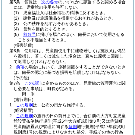
第5条
館長は、
次の各号
のいずれかに該当すると認める場合
には、児童館の使用を許可しない。
(1)
児童福祉又は社会福祉の精神に反するとき。
(2)
建物及び施設備品を損傷するおそれがあるとき。
(3)
公の秩序を乱すおそれがあるとき。
(4)
営利を目的とするとき。
(5)
前各号
に掲げる場合のほか、館長において使用させる
ことを不適当とするとき。
(損害賠償)
第6条
使用者は、児童館使用中に建物若しくは施設又は備品
を毀損し、若しくは滅失した場合は、直ちに原状に回復し
て返還しなければならない。
2
前項
の場合において、原状回復をすることができないとき
は、館長の認定に基づき損害を賠償しなければならない。
(その他)
第7条
この規則
に定めるもののほか、児童館の管理運営に関
し必要な事項は、町長が定める。
附
則
(施行期日)
1
この規則
は、公布の日から施行する。
(経過措置)
2
この規則
の施行の日の前日までに、合併前の大方町立児童
館設置条例施行規則
(平成5年大方町規則第3号)
又は佐賀町
児童館設置及び管理に関する
条例
施行規則
(平成17年佐賀町
規則第1号)
の規定によりなされた処分、手続その他の行為